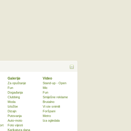
Galerije
Video
Za opuštanje
Stand-up - Open
Fun
Mic
Događanja
Fun
Clubbing
Smiješne reklame
Moda
Brutalno
Izložbe
Vi ste snimili
Dizajn
Foršpani
Putovanja
Metro
Auto-moto
Iza ogledala
ort
Foto vijesti
Karikatura dana