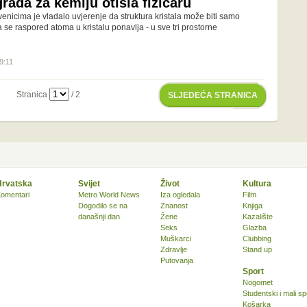
ada za kemiju otišla fizičaru
nicima je vladalo uvjerenje da struktura kristala može biti samo
a se raspored atoma u kristalu ponavlja - u sve tri prostorne
9:11
Stranica
/ 2
SLJEDEĆA STRANICA
Hrvatska
Svijet
Život
Kultura
omentari
Metro World News
Iza ogledala
Film
Dogodilo se na
Znanost
Knjiga
današnji dan
Žene
Kazalište
Seks
Glazba
Muškarci
Clubbing
Zdravlje
Stand up
Putovanja
Sport
Nogomet
Studentski i mali sp
Košarka