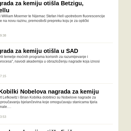
rada za kemiju otišla Betzigu,
ellu
 i William Moerner te Nijemac Stefan Hell upotrebom fluorescencije
 na novu razinu, premostivši prepreku koju je za optički
09:38
rada za kemiju otišla u SAD
ili temelje moćnih programa korisnih za razumijevanje i
procesa", navodi akademija u obrazloženju nagrade koja iznosi
17:15
 Kobilki Nobelova nagrada za kemiju
 Lefkowitz i Brian Kobilka dobitnici su Nobelove nagrade za
 proučavanju bjelančevina koje omogućavaju stanicama tijela
gnale.…
13:53