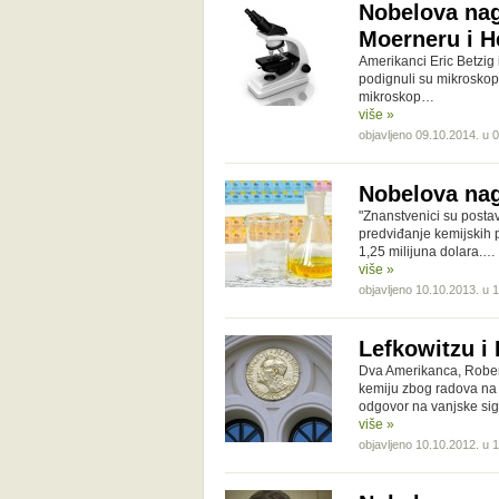
Nobelova nag
Moerneru i H
Amerikanci Eric Betzig
podignuli su mikroskope
mikroskop…
više »
objavljeno 09.10.2014. u 
Nobelova nag
"Znanstvenici su postav
predviđanje kemijskih 
1,25 milijuna dolara.…
više »
objavljeno 10.10.2013. u 
Lefkowitzu i
Dva Amerikanca, Robert
kemiju zbog radova na
odgovor na vanjske si
više »
objavljeno 10.10.2012. u 