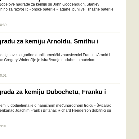
 Nobelove nagrade za kemiju su John Goodenough, Stanley
ino za razvoj litij-ionske baterije - lagane, punjive i snažne baterije
10:30
radu za kemiju Arnoldu, Smithu i
miju ove su godine dobili američki znanstvenici Frances Arnold i
ac Gregory Winter čije je istraživanje nadahnuto načelom
,…
10:01
rada za kemiju Dubochetu, Franku i
emiju dodijeljena je dinamičnom međunarodnom trojcu - Švicarac
rikanac Joachim Frank i Britanac Richard Henderson dobitnici su
19:01