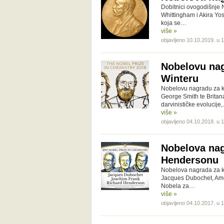
Dobitnici ovogodišnje
Whittingham i Akira Yosh
koja se…
više »
objavljeno 10.10.2019. u 
Nobelovu nag
Winteru
Nobelovu nagradu za ke
George Smith te Britan
darvinističke evolucije
više »
objavljeno 04.10.2018. u 
Nobelova nag
Hendersonu
Nobelova nagrada za k
Jacques Dubochet, Ame
Nobela za…
više »
objavljeno 04.10.2017. u 