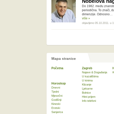
Nobelova nagr
Do 1982. među znanstve
periodična. To znači, d
dimenzije. Odnosno…
više »
objavljeno 05.10.2011. u 1
Mapa stranice
Početna
Zagreb
Najave & Događanja
K
U kazalištima
U kinima
Horoskop
Klizanje
Dnevni
Ljekarne
Tjedni
Bolnice
Mjesečni
Hitni prijem
Godišnji
Info telefoni
Kineski
Erotski
Sanjarica