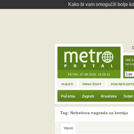
Kako bi vam omogućili bolje kor
D
Vaš š
se kre
PETAK, 07.08.2026.
19:06:11
VIJESTI
PRAVI ŽIVOT
POD REFLEKT
Početna
Zagreb
Hrvatska
Svijet
Tag: Nobelova nagrada za kemiju
Vijesti