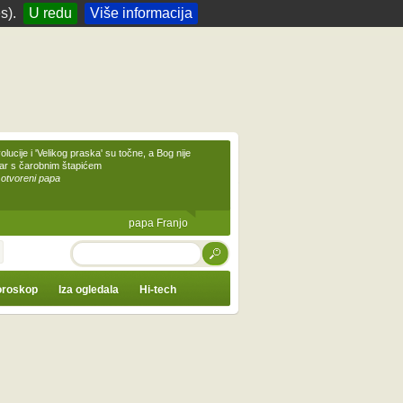
s).
U redu
Više informacija
olucije i 'Velikog praska' su točne, a Bog nije
čar s čarobnim štapićem
 otvoreni papa
papa Franjo
TRAŽI
roskop
Iza ogledala
Hi-tech