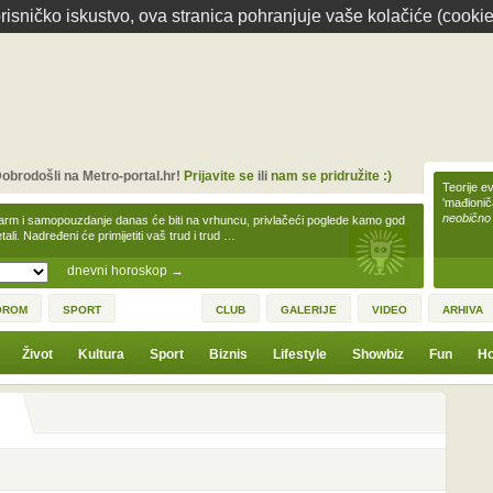
isničko iskustvo, ova stranica pohranjuje vaše kolačiće (cookie
obrodošli na Metro-portal.hr!
Prijavite se
ili
nam se pridružite :)
Teorije ev
'mađioni
neobično
arm i samopouzdanje danas će biti na vrhuncu, privlačeći poglede kamo god
tali. Nadređeni će primijetiti vaš trud i trud …
dnevni horoskop
→
OROM
SPORT
CLUB
GALERIJE
VIDEO
ARHIVA
Život
Kultura
Sport
Biznis
Lifestyle
Showbiz
Fun
Ho