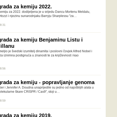
rada za kemiju 2022.
miju za 2022. dodijeljena je u srijedu Dancu Mortenu Meldalu,
tozzi i njezinu sunarodnjaku Barryju Sharplessu "za…
08:31
rada za kemiju Benjaminu Listu i
illanu
jio je švedski izumitelj dinamita i poslovni čovjek Alfred Nobel i
za iznimna postignuća u znanosti te za književnost i kao
18:56
rada za kemiju - popravljanje genoma
 i Jennifer A. Doudna unaprijedile su jedno od najoštrijih alata u
molekularne škare CRISPR / Cas9", stoji u…
18:59
rada za kemiju 2019.