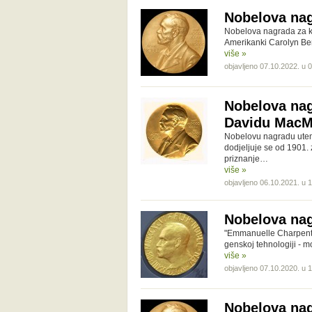
Nobelova nag
Nobelova nagrada za ke
Amerikanki Carolyn Ber
više »
objavljeno 07.10.2022. u 
Nobelova nag
Davidu MacM
Nobelovu nagradu utemel
dodjeljuje se od 1901. 
priznanje…
više »
objavljeno 06.10.2021. u 
Nobelova nag
"Emmanuelle Charpentier
genskoj tehnologiji - 
više »
objavljeno 07.10.2020. u 
Nobelova nag