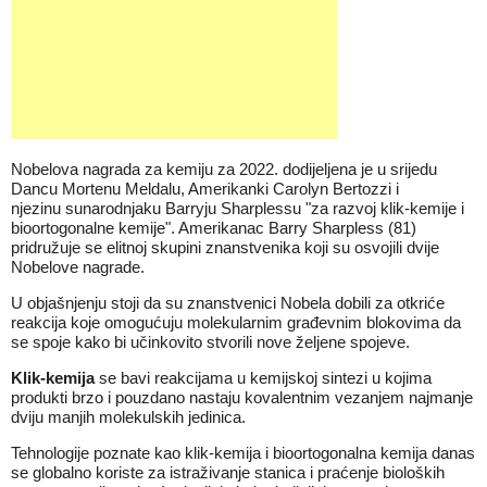
Nobelova nagrada za kemiju za 2022. dodijeljena je u srijedu
Dancu Mortenu Meldalu, Amerikanki Carolyn Bertozzi i
njezinu sunarodnjaku Barryju Sharplessu "za razvoj klik-kemije i
bioortogonalne kemije". Amerikanac Barry Sharpless (81)
pridružuje se elitnoj skupini znanstvenika koji su osvojili dvije
Nobelove nagrade.
U objašnjenju stoji da su znanstvenici Nobela dobili za otkriće
reakcija koje omogućuju molekularnim građevnim blokovima da
se spoje
kako
bi učinkovito stvorili nove željene spojeve.
Klik-kemija
se bavi reakcijama u kemijskoj sintezi u kojima
produkti brzo i pouzdano nastaju kovalentnim vezanjem najmanje
dviju manjih molekulskih jedinica.
Tehnologije poznate kao klik-kemija i bioortogonalna kemija danas
se globalno koriste za istraživanje stanica i praćenje bioloških