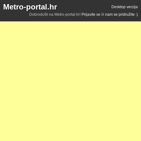
Metro-portal.hr
Desktop verzija
Dobrodošli na Metro-portal.hr!
Prijavite se
ili
nam se pridružite :)