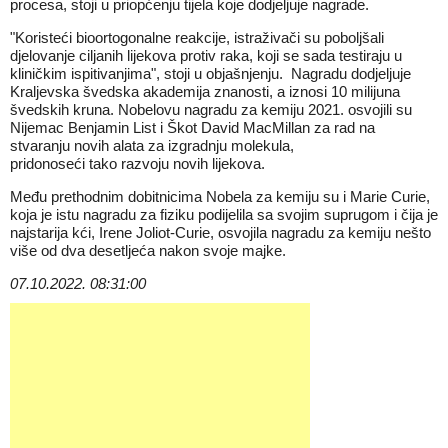
procesa, stoji u priopćenju tijela koje dodjeljuje nagrade.
"Koristeći bioortogonalne reakcije, istraživači su poboljšali
djelovanje ciljanih lijekova protiv raka, koji se
sada
testiraju u
kliničkim ispitivanjima", stoji u objašnjenju. Nagradu dodjeljuje
Kraljevska švedska akademija znanosti, a iznosi 10 milijuna
švedskih kruna. Nobelovu nagradu za kemiju 2021. osvojili su
Nijemac Benjamin List i Škot David MacMillan za rad na
stvaranju novih alata za izgradnju molekula,
pridonoseći
tako
razvoju novih lijekova.
Među prethodnim dobitnicima Nobela za kemiju su i Marie Curie,
koja je istu nagradu za fiziku podijelila sa svojim suprugom i čija je
najstarija kći, Irene Joliot-Curie, osvojila nagradu za kemiju nešto
više od dva desetljeća nakon svoje majke.
07.10.2022. 08:31:00