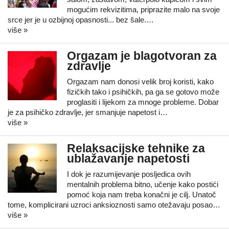
mogućim rekvizitima, priprazite malo na svoje
srce jer je u ozbijnoj opasnosti... bez šale.…
više »
Orgazam je blagotvoran za
zdravlje
Orgazam nam donosi velik broj koristi, kako
fizičkih tako i psihičkih, pa ga se gotovo može
proglasiti i lijekom za mnoge probleme. Dobar
je za psihičko zdravlje, jer smanjuje napetost i…
više »
Relaksacijske tehnike za
ublažavanje napetosti
I dok je razumijevanje posljedica ovih
mentalnih problema bitno, učenje kako postići
pomoć koja nam treba konačni je cilj. Unatoč
tome, komplicirani uzroci anksioznosti samo otežavaju posao…
više »