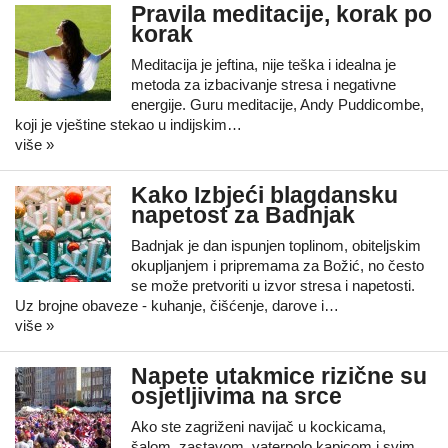
Pravila meditacije, korak po
korak
Meditacija je jeftina, nije teška i idealna je
metoda za izbacivanje stresa i negativne
energije. Guru meditacije, Andy Puddicombe,
koji je vještine stekao u indijskim…
više »
Kako Izbjeći blagdansku
napetost za Badnjak
Badnjak je dan ispunjen toplinom, obiteljskim
okupljanjem i pripremama za Božić, no često
se može pretvoriti u izvor stresa i napetosti.
Uz brojne obaveze - kuhanje, čišćenje, darove i…
više »
Napete utakmice rizične su
osjetljivima na srce
Ako ste zagriženi navijač u kockicama,
šalom, zastavom, vaterpolo kapicom i svim