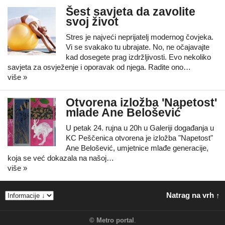
Šest savjeta da zavolite
svoj život
Stres je najveći neprijatelj modernog čovjeka.
Vi se svakako tu ubrajate. No, ne očajavajte
kad dosegete prag izdržljivosti. Evo nekoliko
savjeta za osvježenje i oporavak od njega. Radite ono…
više »
Otvorena izložba 'Napetost'
mlade Ane Belošević
U petak 24. rujna u 20h u Galeriji događanja u
KC Peščenica otvorena je izložba "Napetost"
Ane Belošević, umjetnice mlađe generacije,
koja se već dokazala na našoj…
više »
Natrag na vrh ↑
©
Metro portal
.