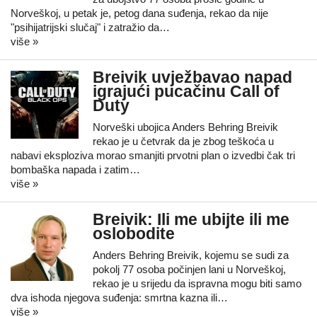
Norveškoj, u petak je, petog dana suđenja, rekao da nije
"psihijatrijski slučaj" i zatražio da…
više »
Breivik uvježbavao napad
igrajući pucačinu Call of
Duty
Norveški ubojica Anders Behring Breivik
rekao je u četvrak da je zbog teškoća u
nabavi eksploziva morao smanjiti prvotni plan o izvedbi čak tri
bombaška napada i zatim…
više »
Breivik: Ili me ubijte ili me
oslobodite
Anders Behring Breivik, kojemu se sudi za
pokolj 77 osoba počinjen lani u Norveškoj,
rekao je u srijedu da ispravna mogu biti samo
dva ishoda njegova suđenja: smrtna kazna ili…
više »