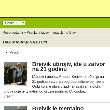
Metro-portal.hr
»
Popularni tagovi
»
masakr na Utoyi
TAG: MASAKR NA UTOYI
Vijesti
Breivik ubrojiv, ide u zatvor
na 21 godinu
Masovni ubojica Anders Breivik osuđen je na
21 godinu zatvora zbog postavljene bombe u
Oslu koja je ubila 8 ljudi i masakra na otoku
Utoya gdje je iz vatrenog oružja poubijao 69 osoba,…
više »
Breivik je mentalno