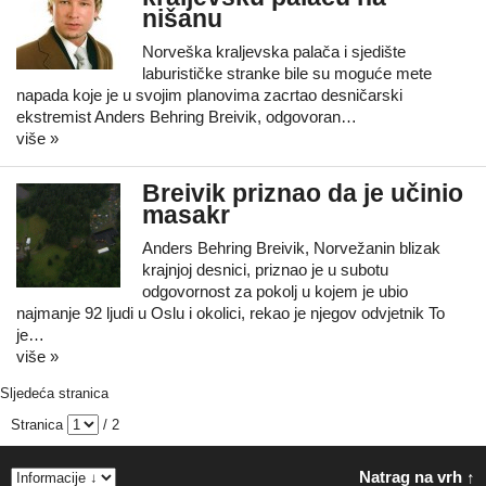
nišanu
Norveška kraljevska palača i sjedište
laburističke stranke bile su moguće mete
napada koje je u svojim planovima zacrtao desničarski
ekstremist Anders Behring Breivik, odgovoran…
više »
Breivik priznao da je učinio
masakr
Anders Behring Breivik, Norvežanin blizak
krajnjoj desnici, priznao je u subotu
odgovornost za pokolj u kojem je ubio
najmanje 92 ljudi u Oslu i okolici, rekao je njegov odvjetnik To
je…
više »
Sljedeća stranica
Stranica
/ 2
Natrag na vrh ↑