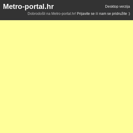
Metro-portal.hr
Desktop verzija
Dobrodošli na Metro-portal.hr!
Prijavite se
ili
nam se pridružite :)