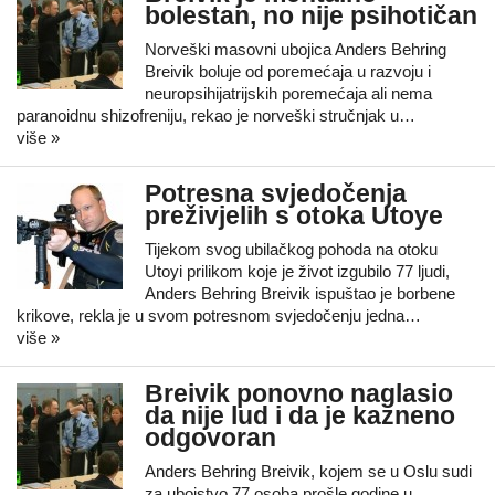
bolestan, no nije psihotičan
Norveški masovni ubojica Anders Behring
Breivik boluje od poremećaja u razvoju i
neuropsihijatrijskih poremećaja ali nema
paranoidnu shizofreniju, rekao je norveški stručnjak u…
više »
Potresna svjedočenja
preživjelih s otoka Utoye
Tijekom svog ubilačkog pohoda na otoku
Utoyi prilikom koje je život izgubilo 77 ljudi,
Anders Behring Breivik ispuštao je borbene
krikove, rekla je u svom potresnom svjedočenju jedna…
više »
Breivik ponovno naglasio
da nije lud i da je kazneno
odgovoran
Anders Behring Breivik, kojem se u Oslu sudi
za ubojstvo 77 osoba prošle godine u