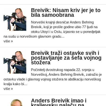
Breivik: Nisam kriv jer je to
bila samoobrana
Norveški krajnji desničar Anders Behring
Breivik, koji je prošle godine ubio 77 ljudi na
otoku Utoyi i u Oslu, izjasnio se u ponedjeljak
na sudu u norveškom glavnom gradu…
više »
Breivik traži ostavke svih i
postavljanje za šefa vojnog
stožera
Počinitelj dvostrukog napada 22. srpnja u
Norveškoj, Anders Behring Breivik, zatražio je
ostavku vlade i glavnog vojnog stožera te abdikaciju norveškog
kralja kako bi…
više »
Anders Breivik imao i
kraljevsku palaču na