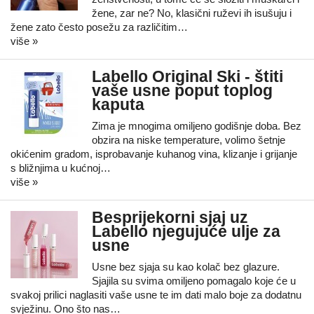
žene, zar ne? No, klasični ruževi ih isušuju i
žene zato često posežu za različitim…
više »
Labello Original Ski - štiti
vaše usne poput toplog
kaputa
Zima je mnogima omiljeno godišnje doba. Bez
obzira na niske temperature, volimo šetnje
okićenim gradom, isprobavanje kuhanog vina, klizanje i grijanje
s bližnjima u kućnoj…
više »
Besprijekorni sjaj uz
Labello njegujuće ulje za
usne
Usne bez sjaja su kao kolač bez glazure.
Sjajila su svima omiljeno pomagalo koje će u
svakoj prilici naglasiti vaše usne te im dati malo boje za dodatnu
svježinu. Ono što nas…