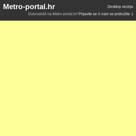
Metro-portal.hr
Desktop verzija
Dobrodošli na Metro-portal.hr!
Prijavite se
ili
nam se pridružite :)