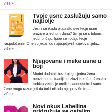
više »
Tvoje usne zaslužuju samo
najbolje
Jesi li se ikada pitala što sve tvoje usne
prožive u jednom danu? Smiju se s tobom,
jedu, pričaju, ljube se i odaju tvoje
raspoloženje. One su jedan od najosjetljivijih dijelova tijela…
više »
Njegovane i meke usne u
boji
Modni dodatak bez kojeg nijedna žena
neovisno o situaciji ne izlazi iz kuće - ženska
torbica većini je omiljeni accessoire i samo
žene mogu razumjeti da torbi nikada nije previše te…
više »
Novi okus Labellina
pridružuje se ostalim