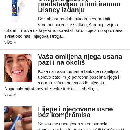
predstavljen u limitiranom
Disney izdanju
Bez obzira na dob, nikada nećemo biti
spremni odreći se slatkog, šarenog svijeta
crtanih filmova uz koje smo odrastali, kroz koje smo spoznavali
svijet oko nas i njegova stroga…
više »
Vaša omiljena njega usana
pazi i na okoliš
Koža na našim usnama tanka je i osjetljiva i
upravo zato im je potrebna posebna njega i
sigurna zaštita od vanjskih utjecaja.
Najpopularniji stanovnik svake torbice - Labello,…
više »
Lijepe i njegovane usne
bez kompromisa
Senzualne usne jedan su od simbola
ženstvenosti, u tome će se složiti i muškarci i