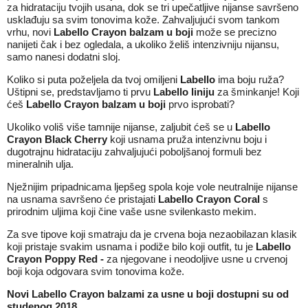
za hidrataciju tvojih usana, dok se tri upečatljive nijanse savršeno
usklađuju sa svim tonovima kože. Zahvaljujući svom tankom
vrhu, novi
Labello Crayon balzam u boji
može se precizno
nanijeti čak i bez ogledala, a ukoliko želiš intenzivniju nijansu,
samo nanesi dodatni sloj.
Koliko si puta poželjela da tvoj omiljeni
Labello
ima boju ruža?
Uštipni se, predstavljamo ti prvu
Labello liniju
za šminkanje! Koji
ćeš
Labello Crayon balzam u boji
prvo isprobati?
Ukoliko voliš više tamnije nijanse, zaljubit ćeš se u
Labello
Crayon Black Cherry
koji usnama pruža intenzivnu boju i
dugotrajnu hidrataciju zahvaljujući poboljšanoj formuli bez
mineralnih ulja.
Nježnijim pripadnicama ljepšeg spola koje vole neutralnije nijanse
na usnama savršeno će pristajati
Labello
Crayon Coral
s
prirodnim uljima koji čine vaše usne svilenkasto mekim.
Za sve tipove koji smatraju da je crvena boja nezaobilazan klasik
koji pristaje svakim usnama i podiže bilo koji outfit, tu je
Labello
Crayon Poppy Red -
za njegovane i neodoljive usne u crvenoj
boji koja odgovara svim tonovima kože.
Novi Labello Crayon balzami za usne u boji dostupni su od
studenog 2018.