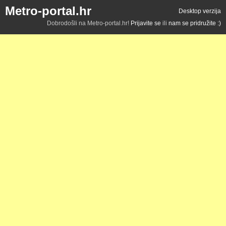
Metro-portal.hr
Desktop verzija
Dobrodošli na Metro-portal.hr!
Prijavite se
ili
nam se pridružite :)