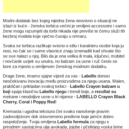
Modni dodatak bez kojeg nijedna žena neovisno o situaciji ne
izlazi iz kuće - ženska torbica većini je omiljeni accessoire i samo
žene mogu razumjeti da torbi nikada nije previše te čemu služi tih
bezbroj modela koje vječno čuvaju u ormaru.
Svaka se torbica razlikuje ovisno o stilu i karakteru osobe koja ju
nosi, no čak se i same vlasnice znaju iznenaditi kad shvate što
se sve nalazi u njoj. Bilo da je ona velika ili mala, ključevi, mobitel
i novčanik uvijek su unutra, no balzam za usne i ruž često se
bore za mjesto u omiljenom ženskog modnom dodatku.
Drage žene, imamo sjajne vijesti za vas -
Labello
donosi
neočekivanu inovaciju među proizvodima za njegu usana. Malen,
praktičan i prikladan svakoj torbici -
Labello Crayon balzam u
boji
spaja klasičnu
Labello njegu
i trendi boje, a
rezultat su
mekane i neodoljive usne u tri nijanse -
LABELLO Crayon
Black
Cherry, Coral i Poppy Red
!
Kremasta i ugodna tekstura čini svako nanošenje pravim
zadovoljstvom dok istovremeno predivne boje jamče dobro
raspoloženje. Tvoja omiljena
Labello formula
za njegu s
prirodnim sastojcima ulja avokada, jojobe i pčelinjeg voska brine