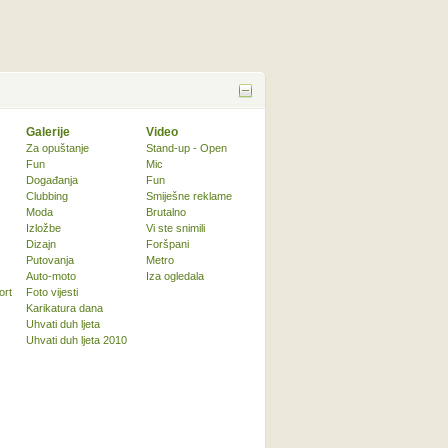
Galerije
Video
Za opuštanje
Stand-up - Open
Fun
Mic
Događanja
Fun
Clubbing
Smiješne reklame
Moda
Brutalno
Izložbe
Vi ste snimili
Dizajn
Foršpani
Putovanja
Metro
Auto-moto
Iza ogledala
ort
Foto vijesti
Karikatura dana
Uhvati duh ljeta
Uhvati duh ljeta 2010