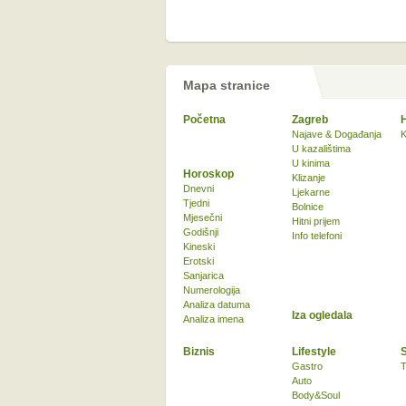
Mapa stranice
Početna
Zagreb
Najave & Događanja
K
U kazalištima
U kinima
Horoskop
Klizanje
Dnevni
Ljekarne
Tjedni
Bolnice
Mjesečni
Hitni prijem
Godišnji
Info telefoni
Kineski
Erotski
Sanjarica
Numerologija
Analiza datuma
Iza ogledala
Analiza imena
Biznis
Lifestyle
Gastro
T
Auto
Body&Soul