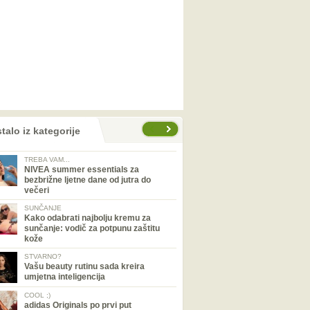
talo iz kategorije
TREBA VAM...
NIVEA summer essentials za
bezbrižne ljetne dane od jutra do
večeri
SUNČANJE
Kako odabrati najbolju kremu za
sunčanje: vodič za potpunu zaštitu
kože
STVARNO?
Vašu beauty rutinu sada kreira
umjetna inteligencija
COOL ;)
adidas Originals po prvi put