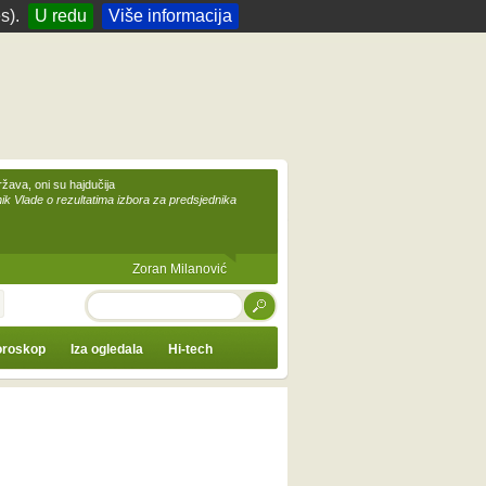
s).
U redu
Više informacija
žava, oni su hajdučija
ik Vlade o rezultatima izbora za predsjednika
Zoran Milanović
TRAŽI
roskop
Iza ogledala
Hi-tech