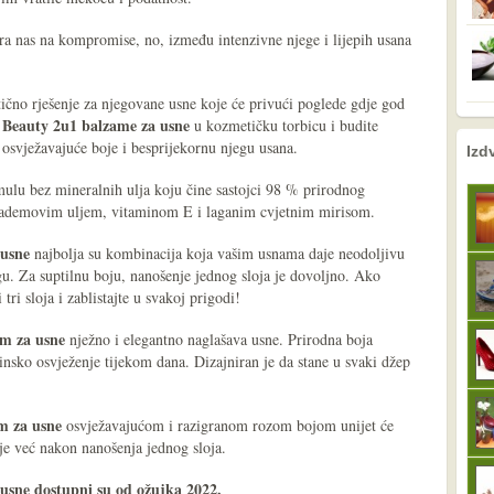
jera nas na kompromise, no, između intenzivne njege i lijepih usana
tično rješenje za njegovane usne koje će privući poglede gdje god
 Beauty 2u1 balzame za usne
u kozmetičku torbicu i budite
nema prethodne s
sljedeće
e osvježavajuće boje i besprijekornu njegu usana.
Izd
ulu bez mineralnih ulja koju čine sastojci 98 % prirodnog
 bademovim uljem, vitaminom E i laganim cvjetnim mirisom.
 usne
najbolja su kombinacija koja vašim usnama daje neodoljivu
u. Za suptilnu boju, nanošenje jednog sloja je dovoljno. Ako
 tri sloja i zablistajte u svakoj prigodi!
m za usne
nježno i elegantno naglašava usne. Prirodna boja
insko osvježenje tijekom dana. Dizajniran je da stane u svaki džep
m za usne
osvježavajućom i razigranom rozom bojom unijet će
je već nakon nanošenja jednog sloja.
usne dostupni su od ožujka 2022.