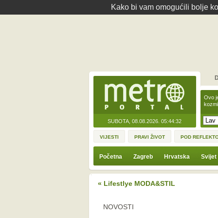
Kako bi vam omogućili bolje kor
D
Ovo j
kozmi
SUBOTA, 08.08.2026.
05:44:32
VIJESTI
PRAVI ŽIVOT
POD REFLEKT
Početna
Zagreb
Hrvatska
Svijet
« Lifestlye MODA&STIL
NOVOSTI