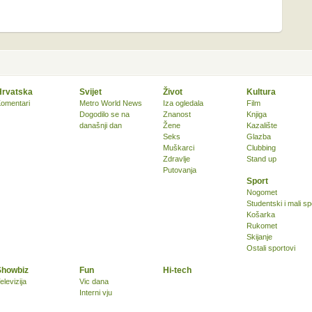
Hrvatska
Svijet
Život
Kultura
omentari
Metro World News
Iza ogledala
Film
Dogodilo se na
Znanost
Knjiga
današnji dan
Žene
Kazalište
Seks
Glazba
Muškarci
Clubbing
Zdravlje
Stand up
Putovanja
Sport
Nogomet
Studentski i mali sp
Košarka
Rukomet
Skijanje
Ostali sportovi
Showbiz
Fun
Hi-tech
elevizija
Vic dana
Interni vju