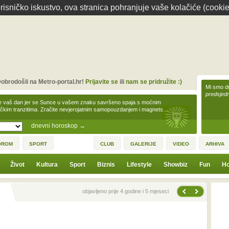
isničko iskustvo, ova stranica pohranjuje vaše kolačiće (cookie
obrodošli na Metro-portal.hr!
Prijavite se
ili
nam se pridružite :)
Mi smo dr
predsjedn
e vaš dan jer se Sunce u vašem znaku savršeno spaja s moćnim
čkim tranzitima. Zračite nevjerojatnim samopouzdanjem i magnets…
dnevni horoskop
→
OROM
SPORT
CLUB
GALERIJE
VIDEO
ARHIVA
Život
Kultura
Sport
Biznis
Lifestyle
Showbiz
Fun
Ho
Sljedeća vijest
Prethodna vijest
objavljeno prije 4 godine i 5 mjeseci