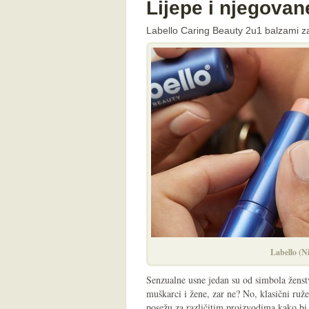
Lijepe i njegova
Labello Caring Beauty 2u1 balzami z
Labello (N
Senzualne usne jedan su od simbola ženstve
muškarci i žene, zar ne? No, klasični ruže
posežu za različitim proizvodima kako bi