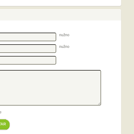
nužno
nužno
e
TAR