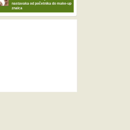
nastavaka od početnika do make-up
znalca