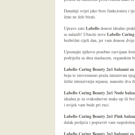
Današnji svijet jako brzo funkcionira i t
žene ne žele birati.
Labello
Upravo zato
donosi idealno prak
Labello Caring
se nalazili! Ubacite nove
bezbrižni cijeli dan, jer vam donose dvij
Upoznajte njihovu posebno razvijanu form
podrijetla sa shea maslacem, organskim
Labello
Caring Beauty 2u1 balzami za
boju te istovremeno pruža intenzivnu njeg
želite intenzivniju nijansu, nanesite dva ili
Labello Caring Beauty 2u1 Nude balza
idealna je za svakodnevni make-up ili brz
i uvijek vam bude pri ruci.
Labello Caring Beauty 2u1 Pink balza
dašak proljeća i popraviti vam raspoložen
Labello Caring Beauty 2u1 balzami za 