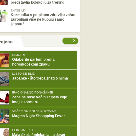
predstavlja kolekciju za trening
ZNATE LI?
Kozmetika s potpisom zdravlja: zašto
Europljani više ne kupuju samo
ljepotu?
tranice
vojeno
ŠNJOF :)
Odaberite parfem prema
horoskopskom znaku
LJETO SE BLIŽI
Japanke - što treba znati o njima
IRACIONALNO PONAŠANJE
Žene ne nose većinu cipela koje
imaju u ormaru
VEČER NAJBOLJE KUPOVINE
Magma Night Shoppping Fever
LEKCIJA BR. 1
Mala škola šminkanja - u deset