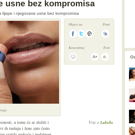
ne usne bez kompromisa
a lijepe i njegovane usne bez kompromisa
Objavi na
Print
Komentiraj
Font
prethodno
2
Os
ivea)
nosti, u tome će se složiti i
Više o
Labello
vi ih isušuju i žene zato često
 im vratile mekoću i podatnost.