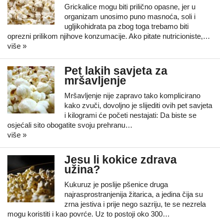
Grickalice mogu biti prilično opasne, jer u
organizam unosimo puno masnoća, soli i
ugljikohidrata pa zbog toga trebamo biti
oprezni prilikom njihove konzumacije. Ako pitate nutricioniste,…
više »
Pet lakih savjeta za
mršavljenje
Mršavljenje nije zapravo tako komplicirano
kako zvuči, dovoljno je slijediti ovih pet savjeta
i kilogrami će početi nestajati: Da biste se
osjećali sito obogatite svoju prehranu…
više »
Jesu li kokice zdrava
užina?
Kukuruz je poslije pšenice druga
najrasprostranjenija žitarica, a jedina čija su
zrna jestiva i prije nego sazriju, te se nezrela
mogu koristiti i kao povrće. Uz to postoji oko 300…