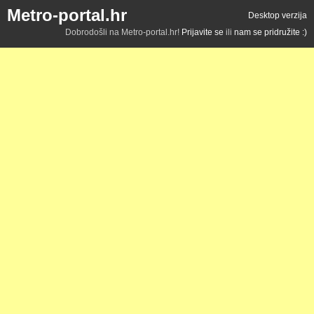
Metro-portal.hr
Desktop verzija
Dobrodošli na Metro-portal.hr!
Prijavite se
ili
nam se pridružite :)