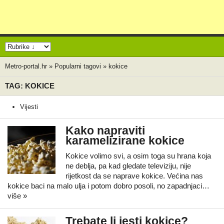
Metro-portal.hr
»
Popularni tagovi
»
kokice
TAG: KOKICE
Vijesti
Kako napraviti
karamelizirane kokice
Kokice volimo svi, a osim toga su hrana koja
ne deblja, pa kad gledate televiziju, nije
rijetkost da se naprave kokice. Većina nas
kokice baci na malo ulja i potom dobro posoli, no zapadnjaci…
više »
Trebate li jesti kokice?