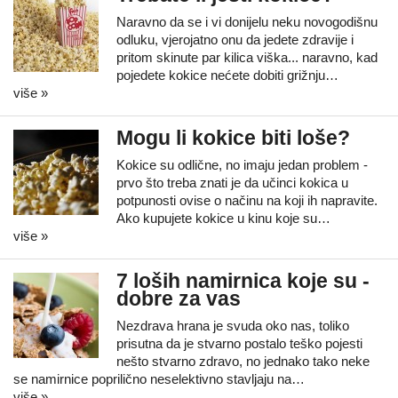
Naravno da se i vi donijelu neku novogodišnu
odluku, vjerojatno onu da jedete zdravije i
pritom skinute par kilica viška... naravno, kad
pojedete kokice nećete dobiti grižnju…
više »
Mogu li kokice biti loše?
Kokice su odlične, no imaju jedan problem -
prvo što treba znati je da učinci kokica u
potpunosti ovise o načinu na koji ih napravite.
Ako kupujete kokice u kinu koje su…
više »
7 loših namirnica koje su -
dobre za vas
Nezdrava hrana je svuda oko nas, toliko
prisutna da je stvarno postalo teško pojesti
nešto stvarno zdravo, no jednako tako neke
se namirnice poprilično neselektivno stavljaju na…
više »