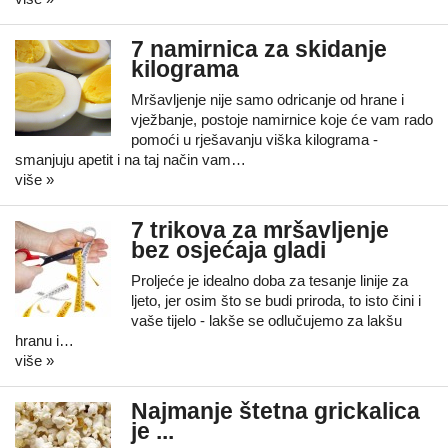
7 namirnica za skidanje
kilograma
Mršavljenje nije samo odricanje od hrane i
vježbanje, postoje namirnice koje će vam rado
pomoći u rješavanju viška kilograma -
smanjuju apetit i na taj način vam…
više »
7 trikova za mršavljenje
bez osjećaja gladi
Proljeće je idealno doba za tesanje linije za
ljeto, jer osim što se budi priroda, to isto čini i
vaše tijelo - lakše se odlučujemo za lakšu
hranu i…
više »
Najmanje štetna grickalica
je ...