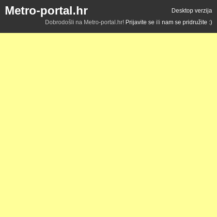
Metro-portal.hr
Desktop verzija
Dobrodošli na Metro-portal.hr!
Prijavite se
ili
nam se pridružite :)