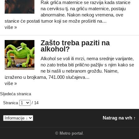
Rak grlića maternice se razvija kada stanice
na cerviksu tj. na grliću maternice, postaju
abnormalne. Nakon nekog vremena, ove
stanice će postati tumor koji se može proširiti na…
više »
Zašto treba paziti na
alkohol?
Alkohol se voli ili mrzi, nema srednje varijante,
no zato treba biti prilično pažljiv s njim kako se
ne bi našli u nebranom grožđu. Naime,
izraženo u brojkama, 741.000 slučajeva…
više »
Sljedeća stranica
Stranica
/ 14
Natrag na vrh ↑
©
Metro portal
.