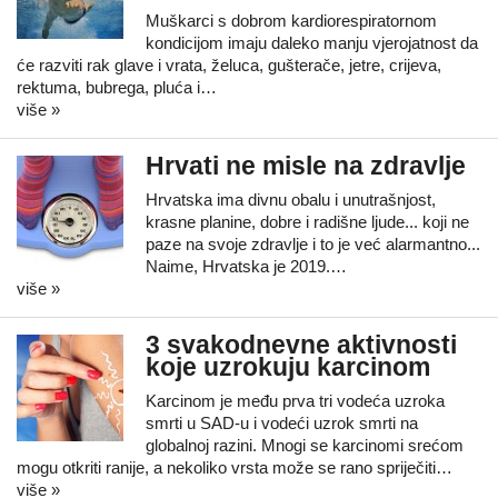
Muškarci s dobrom kardiorespiratornom
kondicijom imaju daleko manju vjerojatnost da
će razviti rak glave i vrata, želuca, gušterače, jetre, crijeva,
rektuma, bubrega, pluća i…
više »
Hrvati ne misle na zdravlje
Hrvatska ima divnu obalu i unutrašnjost,
krasne planine, dobre i radišne ljude... koji ne
paze na svoje zdravlje i to je već alarmantno...
Naime, Hrvatska je 2019.…
više »
3 svakodnevne aktivnosti
koje uzrokuju karcinom
Karcinom je među prva tri vodeća uzroka
smrti u SAD-u i vodeći uzrok smrti na
globalnoj razini. Mnogi se karcinomi srećom
mogu otkriti ranije, a nekoliko vrsta može se rano spriječiti…
više »