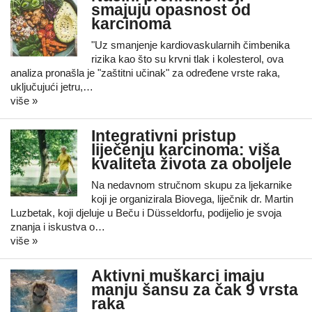
smajuju opasnost od
karcinoma
"Uz smanjenje kardiovaskularnih čimbenika
rizika kao što su krvni tlak i kolesterol, ova
analiza pronašla je "zaštitni učinak" za određene vrste raka,
uključujući jetru,…
više »
Integrativni pristup
liječenju karcinoma: viša
kvaliteta života za oboljele
Na nedavnom stručnom skupu za ljekarnike
koji je organizirala Biovega, liječnik dr. Martin
Luzbetak, koji djeluje u Beču i Düsseldorfu, podijelio je svoja
znanja i iskustva o…
više »
Aktivni muškarci imaju
manju šansu za čak 9 vrsta
raka