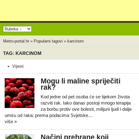
Metro-portal.hr
»
Popularni tagovi
»
karcinom
TAG: KARCINOM
Vijesti
Mogu li maline spriječiti
rak?
Kod jedne od pet osoba će se tijekom života
razviti rak. Iako danas postoji mnogo terapija
za borbu protiv ove bolesti, milijuni ljudi i dalje
umiru od raka: prema podacima Svjetske…
više »
Načini prehrane koji