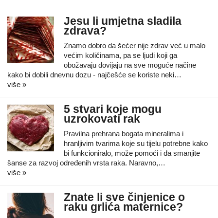
Jesu li umjetna sladila
zdrava?
Znamo dobro da šećer nije zdrav već u malo
većim količinama, pa se ljudi koji ga
obožavaju dovijaju na sve moguće načine
kako bi dobili dnevnu dozu - najčešće se koriste neki…
više »
5 stvari koje mogu
uzrokovati rak
Pravilna prehrana bogata mineralima i
hranljivim tvarima koje su tijelu potrebne kako
bi funkcioniralo, može pomoći i da smanjite
šanse za razvoj određenih vrsta raka. Naravno,…
više »
Znate li sve činjenice o
raku grlića maternice?