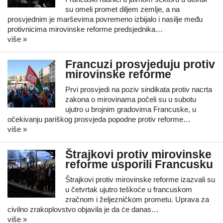
su omeli promet diljem zemlje, a na
prosvjednim je marševima povremeno izbijalo i nasilje među
protivnicima mirovinske reforme predsjednika…
više »
Francuzi prosvjeduju protiv
mirovinske reforme
Prvi prosvjedi na poziv sindikata protiv nacrta
zakona o mirovinama počeli su u subotu
ujutro u brojnim gradovima Francuske, u
očekivanju pariškog prosvjeda popodne protiv reforme…
više »
Štrajkovi protiv mirovinske
reforme usporili Francusku
Štrajkovi protiv mirovinske reforme izazvali su
u četvrtak ujutro teškoće u francuskom
zračnom i željezničkom prometu. Uprava za
civilno zrakoplovstvo objavila je da će danas…
više »