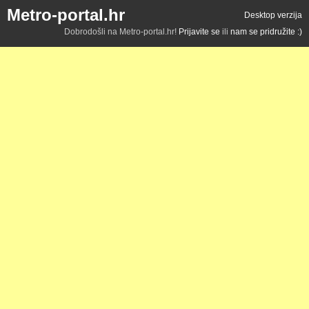
Metro-portal.hr
Desktop verzija
Dobrodošli na Metro-portal.hr!
Prijavite se
ili
nam se pridružite :)