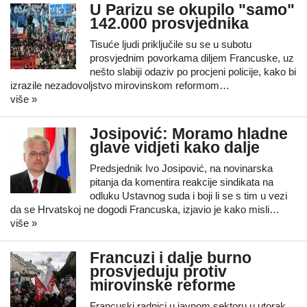
U Parizu se okupilo "samo"
142.000 prosvjednika
Tisuće ljudi priključile su se u subotu
prosvjednim povorkama diljem Francuske, uz
nešto slabiji odaziv po procjeni policije, kako bi
izrazile nezadovoljstvo mirovinskom reformom…
više »
Josipović: Moramo hladne
glave vidjeti kako dalje
Predsjednik Ivo Josipović, na novinarska
pitanja da komentira reakcije sindikata na
odluku Ustavnog suda i boji li se s tim u vezi
da se Hrvatskoj ne dogodi Francuska, izjavio je kako misli…
više »
Francuzi i dalje burno
prosvjeduju protiv
mirovinske reforme
Francuski radnici u javnom sektoru u utorak