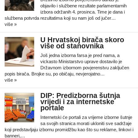
objavilo i službene rezultate parlamentarnih
izbora održanih 4. prosinca. Time je dana i
službena potvrda rezultatima koji su nam još od jučer…
više »
U Hrvatskoj birača skoro
više od stanovnika
Još jedna izborna farsa je pred nama, a
vickasto Ministarstvo uprave dostavilo je
Državnom izbornom povjerenstvu zaključen
popis birača. Brojke su, po običaju, nevjerojatno…
više »
DIP: Predizborna šutnja
vrijedi i za internetske
portale
Internetski će portali za vrijeme izborne šutnje
sa svojih stranica morati ukloniti sve sadržaje
koji predstavljaju izbornu promidžbu kao što su reklame, linkovi i
banneri,…