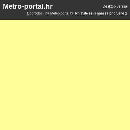
Metro-portal.hr
Desktop verzija
Dobrodošli na Metro-portal.hr!
Prijavite se
ili
nam se pridružite :)