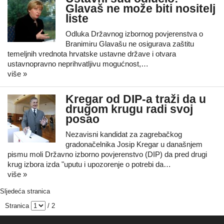
Glavaš ne može biti nositelj
liste
Odluka Državnog izbornog povjerenstva o
Branimiru Glavašu ne osigurava zaštitu
temeljnih vrednota hrvatske ustavne države i otvara
ustavnopravno neprihvatljivu mogućnost,…
više »
Kregar od DIP-a traži da u
drugom krugu radi svoj
posao
Nezavisni kandidat za zagrebačkog
gradonačelnika Josip Kregar u današnjem
pismu moli Državno izborno povjerenstvo (DIP) da pred drugi
krug izbora izda "uputu i upozorenje o potrebi da…
više »
Sljedeća stranica
Stranica
/ 2