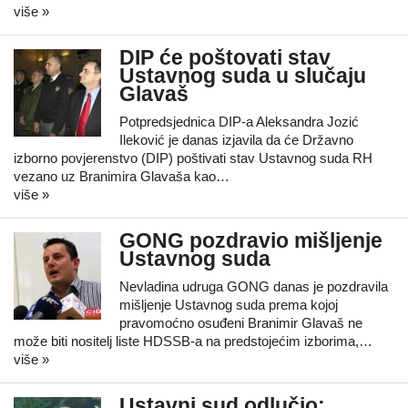
više »
DIP će poštovati stav
Ustavnog suda u slučaju
Glavaš
Potpredsjednica DIP-a Aleksandra Jozić
Ileković je danas izjavila da će Državno
izborno povjerenstvo (DIP) poštivati stav Ustavnog suda RH
vezano uz Branimira Glavaša kao…
više »
GONG pozdravio mišljenje
Ustavnog suda
Nevladina udruga GONG danas je pozdravila
mišljenje Ustavnog suda prema kojoj
pravomoćno osuđeni Branimir Glavaš ne
može biti nositelj liste HDSSB-a na predstojećim izborima,…
više »
Ustavni sud odlučio: