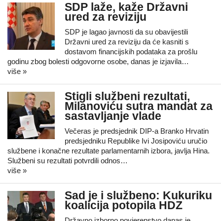
SDP laže, kaže Državni
ured za reviziju
SDP je lagao javnosti da su obavijestili
Državni ured za reviziju da će kasniti s
dostavom financijskih podataka za prošlu
godinu zbog bolesti odgovorne osobe, danas je izjavila…
više »
Stigli službeni rezultati,
Milanoviću sutra mandat za
sastavljanje vlade
Večeras je predsjednik DIP-a Branko Hrvatin
predsjedniku Republike Ivi Josipoviću uručio
službene i konačne rezultate parlamentarnih izbora, javlja Hina.
Službeni su rezultati potvrdili odnos…
više »
Sad je i službeno: Kukuriku
koalicija potopila HDZ
Državno izborno povjerenstvo danas je