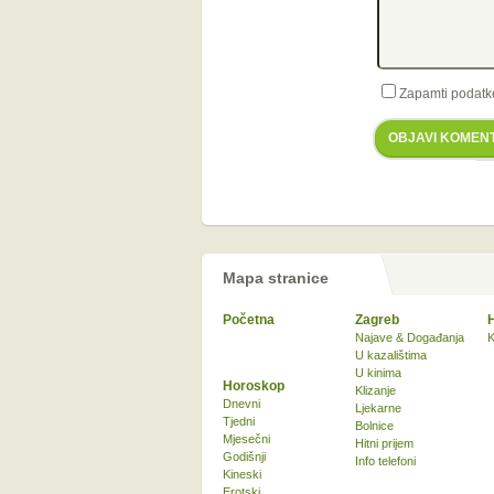
Zapamti podatk
OBJAVI KOMEN
Mapa stranice
Početna
Zagreb
Najave & Događanja
K
U kazalištima
U kinima
Horoskop
Klizanje
Dnevni
Ljekarne
Tjedni
Bolnice
Mjesečni
Hitni prijem
Godišnji
Info telefoni
Kineski
Erotski