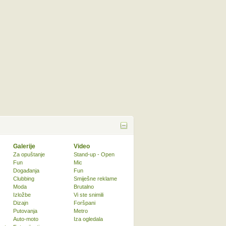
Galerije
Video
Za opuštanje
Stand-up - Open
Fun
Mic
Događanja
Fun
Clubbing
Smiješne reklame
Moda
Brutalno
Izložbe
Vi ste snimili
Dizajn
Foršpani
Putovanja
Metro
Auto-moto
Iza ogledala