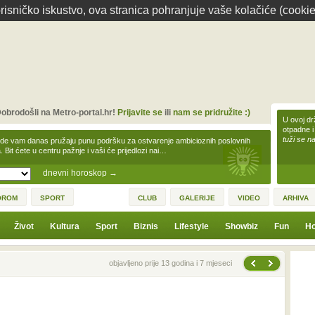
isničko iskustvo, ova stranica pohranjuje vaše kolačiće (cookie
obrodošli na Metro-portal.hr!
Prijavite se
ili
nam se pridružite :)
U ovoj dr
otpadne i
tuži se na
zde vam danas pružaju punu podršku za ostvarenje ambicioznih poslovnih
a. Bit ćete u centru pažnje i vaši će prijedlozi nai…
dnevni horoskop
→
OROM
SPORT
CLUB
GALERIJE
VIDEO
ARHIVA
Život
Kultura
Sport
Biznis
Lifestyle
Showbiz
Fun
Ho
Sljedeća vijest
Prethodna vijest
objavljeno prije 13 godina i 7 mjeseci