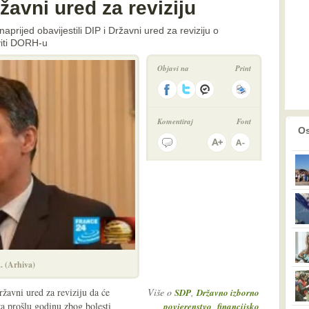
žavni ured za reviziju
aprijed obavijestili DIP i Državni ured za reviziju o
aviti DORH-u
Objavi na
Print
Komentiraj
Font
prethodno
2
Os
.. (Arhiva)
ržavni ured za reviziju da će
Više o
,
SDP
Državno izborno
za prošlu godinu zbog bolesti
,
povjerenstvo
financijsko