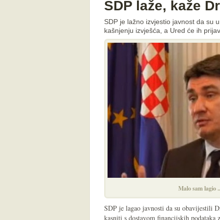
SDP laže, kaže Dr
SDP je lažno izvjestio javnost da su un
kašnjenju izvješća, a Ured će ih prij
Malo sam lagio .
SDP je lagao javnosti da su obavijestili D
kasniti s dostavom financijskih podataka 