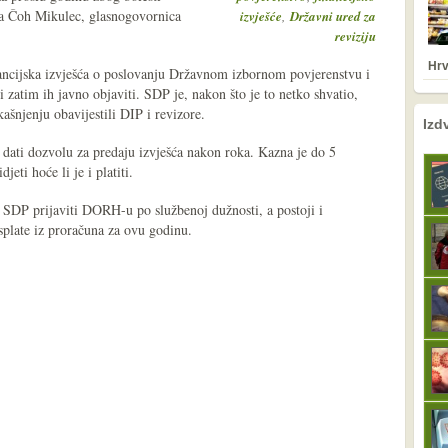
ka Čoh Mikulec, glasnogovornica
,
izvješće
Državni ured za
reviziju
Hrv
ancijska izvješća o poslovanju Državnom izbornom povjerenstvu i
 zatim ih javno objaviti. SDP je, nakon što je to netko shvatio,
kašnjenju obavijestili DIP i revizore.
nema prethodne s
sljedeće
Izd
 dati dozvolu za predaju izvješća nakon roka. Kazna je do 5
jeti hoće li je i platiti.
e SDP prijaviti DORH-u po službenoj dužnosti, a postoji i
plate iz proračuna za ovu godinu.