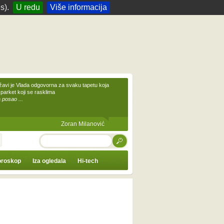
s).
U redu
Više informacija
žavi je Vlada odgovorna za svaku tapetu koja
 parket koji se rasklima
 posao ...
Zoran Milanović
TRAŽI
roskop
Iza ogledala
Hi-tech