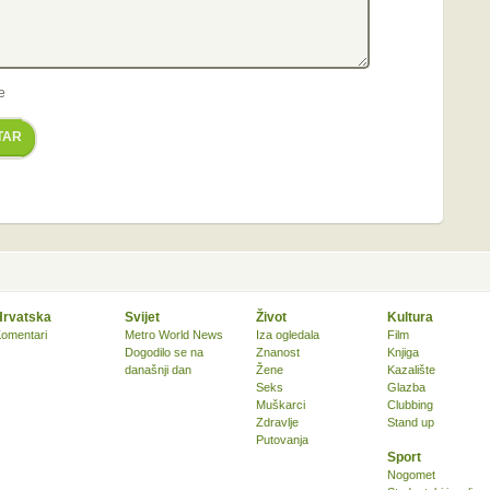
e
TAR
Hrvatska
Svijet
Život
Kultura
omentari
Metro World News
Iza ogledala
Film
Dogodilo se na
Znanost
Knjiga
današnji dan
Žene
Kazalište
Seks
Glazba
Muškarci
Clubbing
Zdravlje
Stand up
Putovanja
Sport
Nogomet