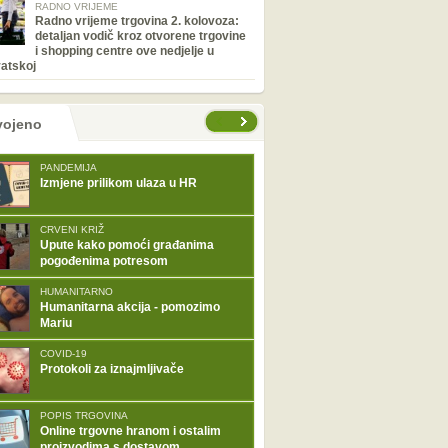
RADNO VRIJEME
Radno vrijeme trgovina 2. kolovoza:
detaljan vodič kroz otvorene trgovine
i shopping centre ove nedjelje u
atskoj
tranice
vojeno
PANDEMIJA
Izmjene prilikom ulaza u HR
CRVENI KRIŽ
Upute kako pomoći građanima
pogođenima potresom
HUMANITARNO
Humanitarna akcija - pomozimo
Mariu
COVID-19
Protokoli za iznajmljivače
POPIS TRGOVINA
Online trgovne hranom i ostalim
proizvodima s dostavom