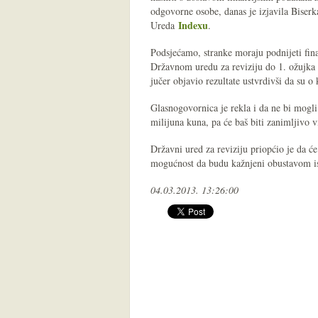
odgovorne osobe, danas je izjavila Biser
Indexu
Ureda
.
Podsjećamo, stranke moraju podnijeti fin
Državnom uredu za reviziju do 1. ožujka i
jučer objavio rezultate ustvrdivši da su o 
Glasnogovornica je rekla i da ne bi mogli
milijuna kuna, pa će baš biti zanimljivo vid
Državni ured za reviziju priopćio je da ć
mogućnost da budu kažnjeni obustavom is
04.03.2013. 13:26:00