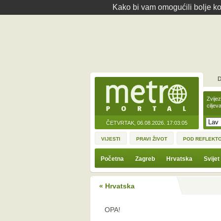
Kako bi vam omogućili bolje kor
D
Zvije
ciljev
ČETVRTAK, 06.08.2026.
17:03:05
VIJESTI
PRAVI ŽIVOT
POD REFLEKT
Početna
Zagreb
Hrvatska
Svijet
« Hrvatska
OPA!