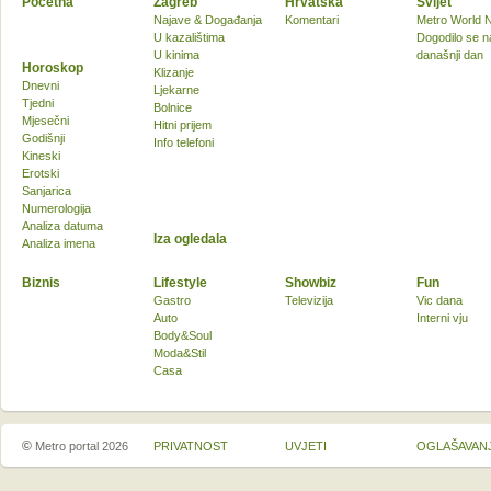
Početna
Zagreb
Hrvatska
Svijet
Najave & Događanja
Komentari
Metro World 
U kazalištima
Dogodilo se n
U kinima
današnji dan
Horoskop
Klizanje
Dnevni
Ljekarne
Tjedni
Bolnice
Mjesečni
Hitni prijem
Godišnji
Info telefoni
Kineski
Erotski
Sanjarica
Numerologija
Analiza datuma
Iza ogledala
Analiza imena
Biznis
Lifestyle
Showbiz
Fun
Gastro
Televizija
Vic dana
Auto
Interni vju
Body&Soul
Moda&Stil
Casa
©
Metro portal 2026
PRIVATNOST
UVJETI
OGLAŠAVAN