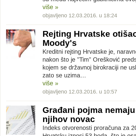
više »
objavljeno 12.03.2016. u 18:24
Rejting Hrvatske otiša
Moody's
Kreditni rejting Hrvatske je, narav
nakon što je "Tim" Orešković pred
kojem se državnoj birokraciji ne us
zato se uzima…
više »
objavljeno 12.03.2016. u 10:57
Građani pojma nemaju 
njihov novac
Indeks otvorenosti proračuna za 2
Hrvatsku iznosi 53 boda, što je os