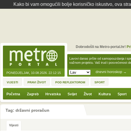
Kako bi vam omogućili bolje korisničko iskustvo, ova str
Dobrodošli na Metro-portal.hr!
Pr
Lavovi danas pršte od samopouzdanja i spre
važnom projektu. Vaš trud i posvećenost 
dnevni horoskop
→
PONEDJELJAK, 10.08.2026.
22:12:15
VIJESTI
PRAVI ŽIVOT
POD REFLEKTOROM
SPORT
Početna
Zagreb
Hrvatska
Svijet
Život
Kultura
Sport
Tag: državni proračun
Vijesti