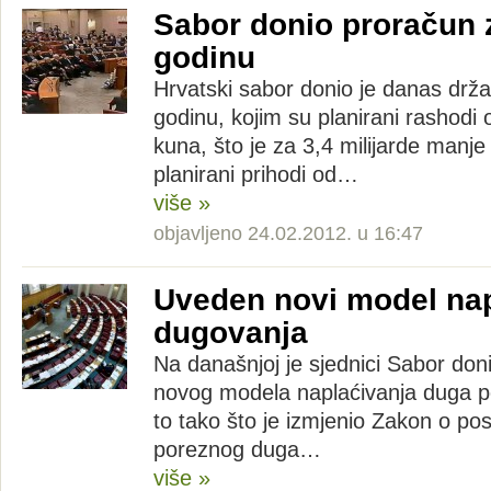
Sabor donio proračun 
godinu
Hrvatski sabor donio je danas drž
godinu, kojim su planirani rashodi o
kuna, što je za 3,4 milijarde manje
planirani prihodi od…
više »
objavljeno 24.02.2012. u 16:47
Uveden novi model nap
dugovanja
Na današnjoj je sjednici Sabor don
novog modela naplaćivanja duga p
to tako što je izmjenio Zakon o po
poreznog duga…
više »