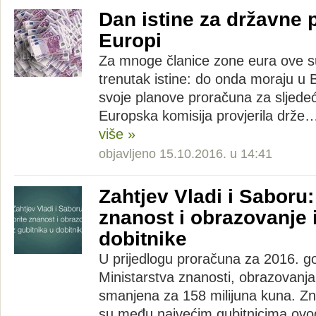
Dan istine za državne 
Europi
Za mnoge članice zone eura ove su
trenutak istine: do onda moraju u B
svoje planove proračuna za sljede
Europska komisija provjerila drže
više »
objavljeno 15.10.2016. u 14:41
Zahtjev Vladi i Saboru:
znanost i obrazovanje 
dobitnike
U prijedlogu proračuna za 2016. g
Ministarstva znanosti, obrazovanja
smanjena za 158 milijuna kuna. Zn
su među najvećim gubitnicima ov