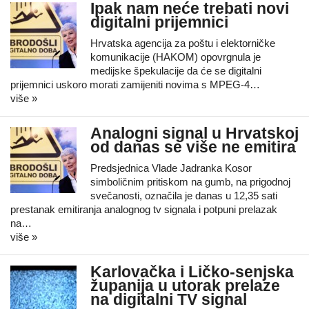
Ipak nam neće trebati novi
digitalni prijemnici
Hrvatska agencija za poštu i elektorničke
komunikacije (HAKOM) opovrgnula je
medijske špekulacije da će se digitalni
prijemnici uskoro morati zamijeniti novima s MPEG-4…
više »
Analogni signal u Hrvatskoj
od danas se više ne emitira
Predsjednica Vlade Jadranka Kosor
simboličnim pritiskom na gumb, na prigodnoj
svečanosti, označila je danas u 12,35 sati
prestanak emitiranja analognog tv signala i potpuni prelazak
na…
više »
Karlovačka i Ličko-senjska
županija u utorak prelaze
na digitalni TV signal