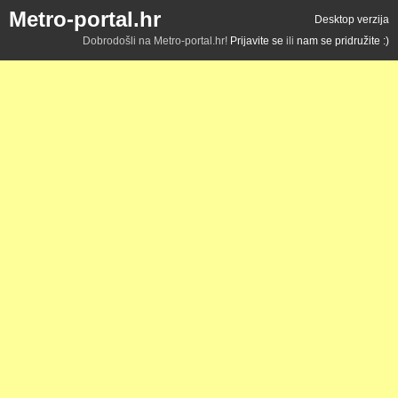
Metro-portal.hr
Desktop verzija
Dobrodošli na Metro-portal.hr!
Prijavite se
ili
nam se pridružite :)