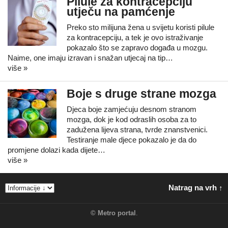
Pilule za kontracepciju
utječu na pamćenje
Preko sto milijuna žena u svijetu koristi pilule
za kontracepciju, a tek je ovo istraživanje
pokazalo što se zapravo događa u mozgu.
Naime, one imaju izravan i snažan utjecaj na tip…
više »
Boje s druge strane mozga
Djeca boje zamjećuju desnom stranom
mozga, dok je kod odraslih osoba za to
zadužena lijeva strana, tvrde znanstvenici.
Testiranje male djece pokazalo je da do
promjene dolazi kada dijete…
više »
Natrag na vrh ↑
©
Metro portal
.