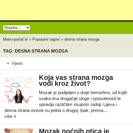
Metro-portal.hr
»
Popularni tagovi
»
desna strana mozga
TAG: DESNA STRANA MOZGA
Vijesti
Koja vas strana mozga
vodi kroz život?
Mozak je podijeljen u dvije hemisfere, od kojih
svaka ima drugačije uloge i sposobnosti te
upravlja različitim skupom radnji. Lijeva i
desna strana ovisne su jedna o drugoj. Ipak, prema…
više »
Mozak noćnih ptica je