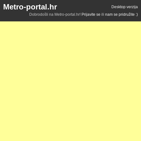
Metro-portal.hr
Desktop verzija
Dobrodošli na Metro-portal.hr!
Prijavite se
ili
nam se pridružite :)