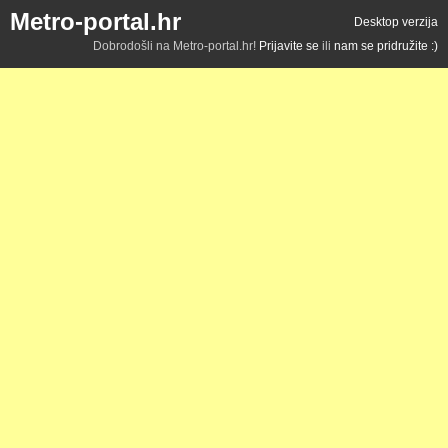
Metro-portal.hr
Desktop verzija
Dobrodošli na Metro-portal.hr!
Prijavite se
ili
nam se pridružite :)