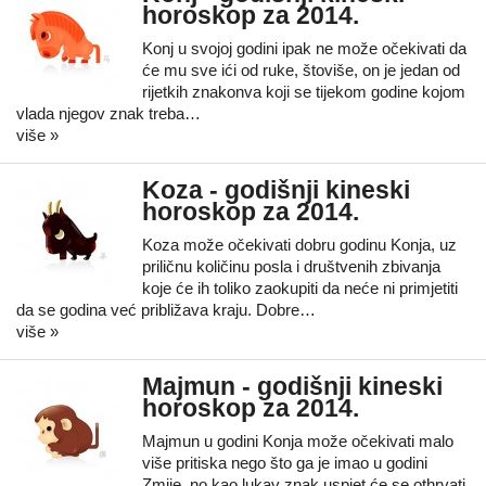
horoskop za 2014.
Konj u svojoj godini ipak ne može očekivati da
će mu sve ići od ruke, štoviše, on je jedan od
rijetkih znakonva koji se tijekom godine kojom
vlada njegov znak treba…
više »
Koza - godišnji kineski
horoskop za 2014.
Koza može očekivati dobru godinu Konja, uz
priličnu količinu posla i društvenih zbivanja
koje će ih toliko zaokupiti da neće ni primjetiti
da se godina već približava kraju. Dobre…
više »
Majmun - godišnji kineski
horoskop za 2014.
Majmun u godini Konja može očekivati malo
više pritiska nego što ga je imao u godini
Zmije, no kao lukav znak uspjet će se othrvati