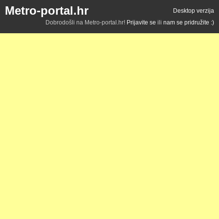
Metro-portal.hr
Desktop verzija
Dobrodošli na Metro-portal.hr!
Prijavite se
ili
nam se pridružite :)