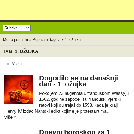
Metro-portal.hr
»
Popularni tagovi
»
1. ožujka
TAG: 1. OŽUJKA
Vijesti
Dogodilo se na današnji
dan - 1. ožujka
Pokoljem 23 hugenota u francuskom Wassyju
1562. godine započeli su francuski vjerski
ratovi koji su trajali do 1598. kada je kralj
Henry IV izdao Nantski edikt kojime je protestantima…
više »
Dnevni horoskop za 1.