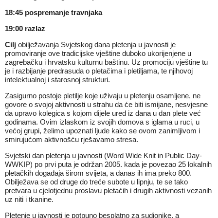
18:45 pospremanje travnjaka
19:00 razlaz
Cilj
obilježavanja Svjetskog dana pletenja u javnosti je
promoviranje ove tradicijske vještine duboko ukorijenjene u
zagrebačku i hrvatsku kulturnu baštinu. Uz promociju vještine tu
je i razbijanje predrasuda o pletačima i pletiljama, te njihovoj
intelektualnoj i starosnoj strukturi.
Zasigurno postoje pletilje koje uživaju u pletenju osamljene, ne
govore o svojoj aktivnosti u strahu da će biti ismijane, nesvjesne
da upravo kolegica s kojom dijele ured iz dana u dan plete već
godinama. Ovim izlaskom iz svojih domova s iglama u ruci, u
većoj grupi, želimo upoznati ljude kako se ovom zanimljivom i
smirujućom aktivnošću rješavamo stresa.
Svjetski dan pletenja u javnosti (Word Wide Knit in Public Day-
WWKIP) po prvi puta je održan 2005. kada je povezao 25 lokalnih
pletačkih događaja širom svijeta, a danas ih ima preko 800.
Obilježava se od druge do treće subote u lipnju, te se tako
pretvara u cjelotjednu proslavu pletaćih i drugih aktivnosti vezanih
uz niti i tkanine.
Pletenje u javnosti je potpuno besplatno za sudionike, a