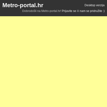
Metro-portal.hr
Desktop verzija
Dobrodošli na Metro-portal.hr!
Prijavite se
ili
nam se pridružite :)