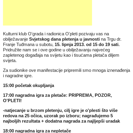
Kulturni klub O'grada i radionica O'pleti pozivaju vas na
obilježavanje
Svjetskog dana pletenja u javnosti
na Trgu dr.
Franje Tuđmana u subotu,
15. lipnja 2013. od 15 do 19 sati.
Pridružite nam se i ove godine u obilježavanju najvećeg
zapletenog događaja na svijetu kao i tisućama pletača diljem
svijeta.
Za sudionike ove manifestacije pripremili smo mnoga iznenađenja
i nagradne igre.
15:00 početak okupljanja
17:00 nagradna igra za pletače: PRIPREMA, POZOR,
O'PLETI!
-natjecanje u brzom pletenju, cilj igre je o'plesti što više
redova na 25 očica, uzorak po izboru; nagrađujemo 5
najboljih rezultata + dodatna nagrada za najljepši uradak
18:00 nagradna igra za nepletače