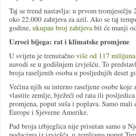
Taj se trend nastavlja: u prvom tromjesečju 2
oko 22.000 zahtjeva za azil. Ako se taj temp
godine,
ukupan broj zahtjeva
bit će manji o
Uzroci bijega: rat i klimatske promjene
U svijetu je trenutačno
više od 117 milijuna
navodi se u godišnjem izvješću. To predstav
broja raseljenih osoba u posljednjih deset g
Većina njih su interno raseljene osobe koje z
vlastite zemlje, bježeći od rata ili posljedic
promjena, poput suša i poplava. Samo mali d
Europe i Sjeverne Amerike.
Pad broja izbjeglica nije prisutan samo u 
podacima iz izvješća, u zemljama poput Turs