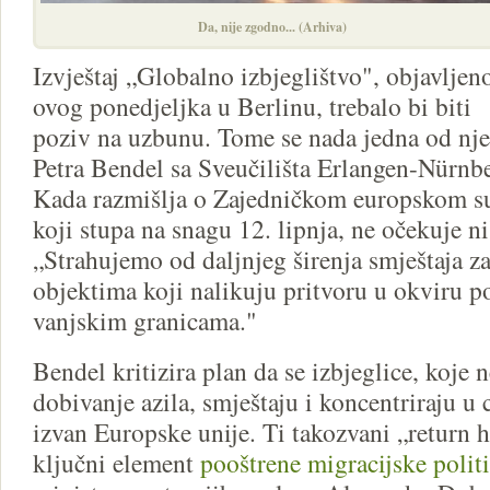
Da, nije zgodno... (Arhiva)
Izvještaj „Globalno izbjeglištvo", objavljen
ovog ponedjeljka u Berlinu, trebalo bi biti
poziv na uzbunu. Tome se nada jedna od nje
Petra Bendel sa Sveučilišta Erlangen-Nürnb
Kada razmišlja o Zajedničkom europskom s
koji stupa na snagu 12. lipnja, ne očekuje n
„Strahujemo od daljnjeg širenja smještaja z
objektima koji nalikuju pritvoru u okviru po
vanjskim granicama."
Bendel kritizira plan da se izbjeglice, koje 
dobivanje azila, smještaju i koncentriraju u
izvan Europske unije. Ti takozvani „return h
ključni element
pooštrene migracijske polit