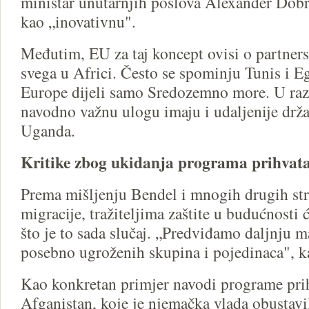
ministar unutarnjih poslova Alexander Dob
kao „inovativnu".
Međutim, EU za taj koncept ovisi o partner
svega u Africi. Često se spominju Tunis i Eg
Europe dijeli samo Sredozemno more. U ra
navodno važnu ulogu imaju i udaljenije drž
Uganda.
Kritike zbog ukidanja programa prihvata
Prema mišljenju Bendel i mnogih drugih str
migracije, tražiteljima zaštite u budućnosti ć
što je to sada slučaj. „Predviđamo daljnju m
posebno ugroženih skupina i pojedinaca", k
Kao konkretan primjer navodi programe prih
Afganistan, koje je njemačka vlada obustavi