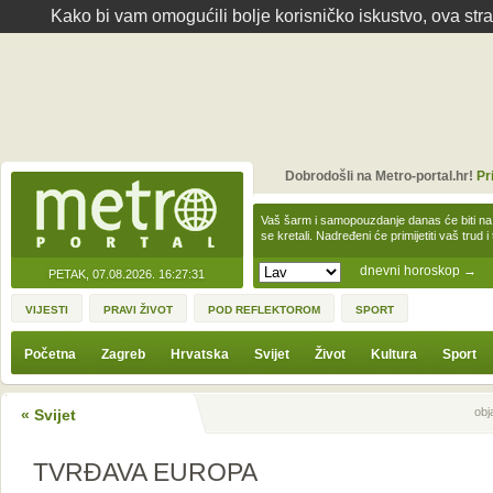
Kako bi vam omogućili bolje korisničko iskustvo, ova str
Dobrodošli na Metro-portal.hr!
Pr
Vaš šarm i samopouzdanje danas će biti na
se kretali. Nadređeni će primijetiti vaš trud 
dnevni horoskop
→
PETAK, 07.08.2026.
16:27:31
VIJESTI
PRAVI ŽIVOT
POD REFLEKTOROM
SPORT
Početna
Zagreb
Hrvatska
Svijet
Život
Kultura
Sport
Sljedeća vijest
Prethodna vijes
obj
« Svijet
TVRĐAVA EUROPA