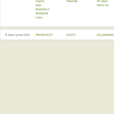
Gastro
Televizija
Vic dana
Auto
Interni vju
Body&Soul
Moda&Stil
Casa
©
Metro portal 2026
PRIVATNOST
UVJETI
OGLAŠAVAN