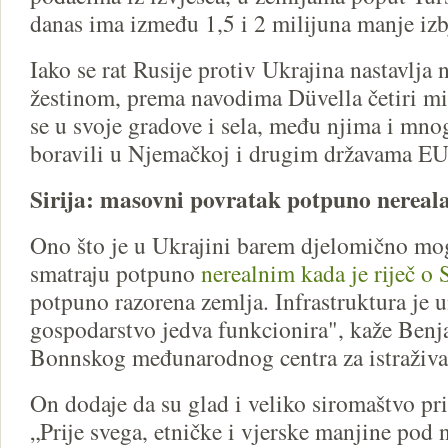
danas ima između 1,5 i 2 milijuna manje izb
Iako se rat Rusije protiv Ukrajina nastavlj
žestinom, prema navodima Düvella četiri mil
se u svoje gradove i sela, među njima i mno
boravili u Njemačkoj i drugim državama EU
Sirija: masovni povratak potpuno nereal
Ono što je u Ukrajini barem djelomično mog
smatraju potpuno
nerealnim kada je riječ o S
potpuno razorena zemlja. Infrastruktura je u
gospodarstvo jedva funkcionira", kaže Benj
Bonnskog međunarodnog centra za istraživ
On dodaje da su glad i veliko siromaštvo pr
„Prije svega, etničke i vjerske manjine po