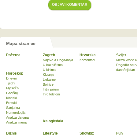
OBJAVI KOMENTAR
Mapa stranice
Početna
Zagreb
Hrvatska
Svijet
Najave & Događanja
Komentari
Metro World 
U kazalištima
Dogodilo se n
U kinima
današnji dan
Horoskop
Klizanje
Dnevni
Ljekarne
Tjedni
Bolnice
Mjesečni
Hitni prijem
Godišnji
Info telefoni
Kineski
Erotski
Sanjarica
Numerologija
Analiza datuma
Iza ogledala
Analiza imena
Biznis
Lifestyle
Showbiz
Fun