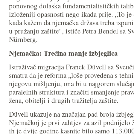
ponovnog dolaska fundamentalističkih talib
izloženiji opasnosti nego ikada prije. „To j
kada kažem da njemačka država treba ispuni
u pružanju zaštite", ističe Petra Bendel sa S
Nürnberg.
Njemačka: Trećina manje izbjeglica
Istraživač migracija Franck Düvell sa Sveuč
smatra da je reforma „loše provedena s tehni
njegovu mišljenju, ona bi u najgorem sluča
paralelnih struktura i značiti smanjenje prav
žena, obitelji i drugih tražitelja zaštite.
Düvell ukazuje na značajan pad broja izbjeg
Njemačkoj je prvi zahtjev za azil podnijelo 
ih je dvije godine kasnije bilo samo 113.000