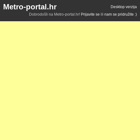
Metro-portal.hr
Desktop verzija
Dobrodošli na Metro-portal.hr!
Prijavite se
ili
nam se pridružite :)