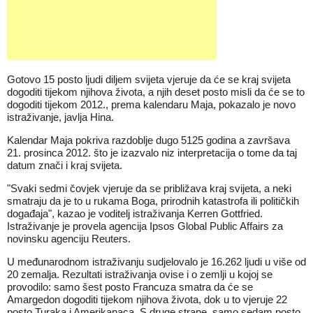
Gotovo 15 posto ljudi diljem svijeta vjeruje da će se kraj svijeta
dogoditi tijekom njihova života, a njih deset posto misli da će se to
dogoditi tijekom 2012., prema kalendaru Maja, pokazalo je novo
istraživanje, javlja Hina.
Kalendar Maja pokriva razdoblje dugo 5125 godina a završava
21. prosinca 2012. što je izazvalo niz interpretacija o tome da taj
datum znači i kraj svijeta.
"Svaki sedmi čovjek vjeruje da se približava kraj svijeta, a neki
smatraju da je to u rukama Boga, prirodnih katastrofa ili političkih
događaja", kazao je voditelj istraživanja Kerren Gottfried.
Istraživanje je provela agencija Ipsos Global Public Affairs za
novinsku agenciju Reuters.
U međunarodnom istraživanju sudjelovalo je 16.262 ljudi u više od
20 zemalja. Rezultati istraživanja ovise i o zemlji u kojoj se
provodilo: samo šest posto Francuza smatra da će se
Amargedon dogoditi tijekom njihova života, dok u to vjeruje 22
posto Turaka i Amerikanaca. S druge strane, samo sedam posto