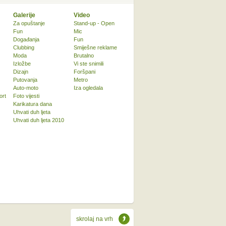
Galerije
Video
Za opuštanje
Stand-up - Open
Fun
Mic
Događanja
Fun
Clubbing
Smiješne reklame
Moda
Brutalno
Izložbe
Vi ste snimili
Dizajn
Foršpani
Putovanja
Metro
Auto-moto
Iza ogledala
ort
Foto vijesti
Karikatura dana
Uhvati duh ljeta
Uhvati duh ljeta 2010
skrolaj na vrh