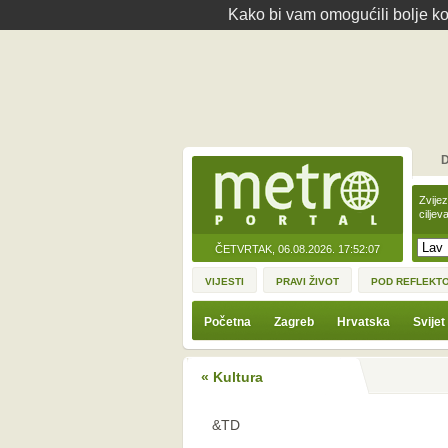
Kako bi vam omogućili bolje kor
D
Zvije
ciljev
ČETVRTAK, 06.08.2026.
17:52:07
VIJESTI
PRAVI ŽIVOT
POD REFLEKT
Početna
Zagreb
Hrvatska
Svijet
« Kultura
&TD