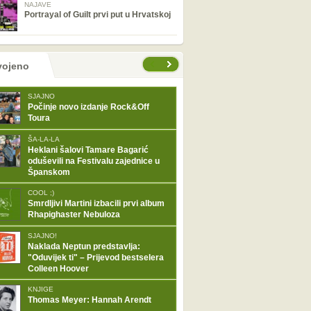
NAJAVE
Portrayal of Guilt prvi put u Hrvatskoj
tranice
vojeno
SJAJNO
Počinje novo izdanje Rock&Off
Toura
ŠA-LA-LA
Heklani šalovi Tamare Bagarić
oduševili na Festivalu zajednice u
Španskom
COOL ;)
Smrdljivi Martini izbacili prvi album
Rhapighaster Nebuloza
SJAJNO!
Naklada Neptun predstavlja:
"Oduvijek ti" – Prijevod bestselera
Colleen Hoover
KNJIGE
Thomas Meyer: Hannah Arendt