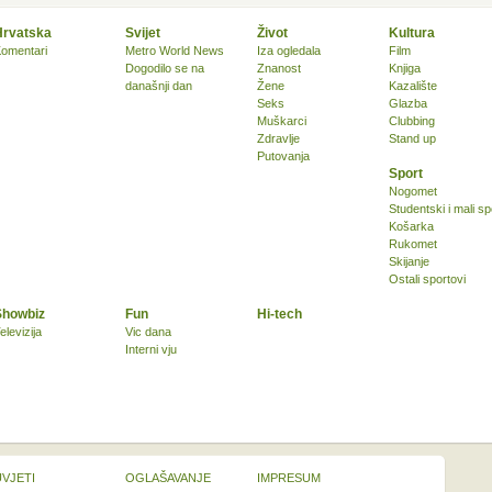
Hrvatska
Svijet
Život
Kultura
omentari
Metro World News
Iza ogledala
Film
Dogodilo se na
Znanost
Knjiga
današnji dan
Žene
Kazalište
Seks
Glazba
Muškarci
Clubbing
Zdravlje
Stand up
Putovanja
Sport
Nogomet
Studentski i mali sp
Košarka
Rukomet
Skijanje
Ostali sportovi
Showbiz
Fun
Hi-tech
elevizija
Vic dana
Interni vju
UVJETI
OGLAŠAVANJE
IMPRESUM