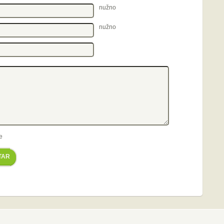
nužno
nužno
e
TAR