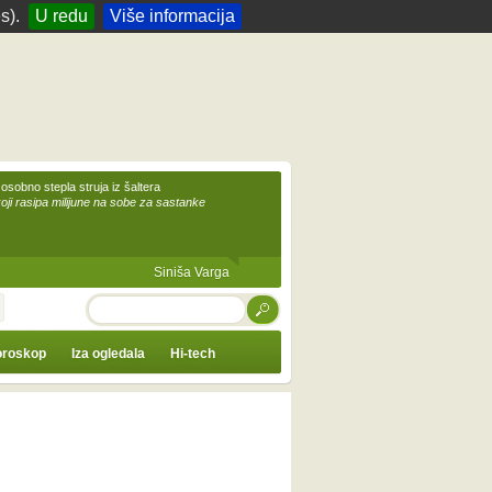
s).
U redu
Više informacija
 osobno stepla struja iz šaltera
koji rasipa milijune na sobe za sastanke
Siniša Varga
TRAŽI
roskop
Iza ogledala
Hi-tech