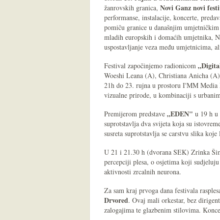
Novi
Ganz novi festi
žanrovskih granica,
performanse, instalacije, koncerte, predava
pomiču granice u današnjim umjetničkim 
mladih europskih i domaćih umjetnika, No
uspostavljanje veza među umjetnicima, ali
„Digita
Festival započinjemo radionicom
Woeshi Leana (A), Christiana Anicha (A)
21h do 23. rujna u prostoru I'MM Media Lab
vizualne prirode, u kombinaciji s urban
„EDEN"
Premijerom predstave
u 19 h u 
suprotstavlja dva svijeta koja su istovrem
susreta suprotstavlja se carstvu slika koje
U 21 i 21.30 h (dvorana SEK) Zrinka Šim
percepciji plesa, o osjetima koji sudjeluju
aktivnosti zrcalnih neurona.
Za sam kraj prvoga dana festivala rasples
Drvored
. Ovaj mali orkestar, bez dirigent
zalogajima te glazbenim stilovima. Konce