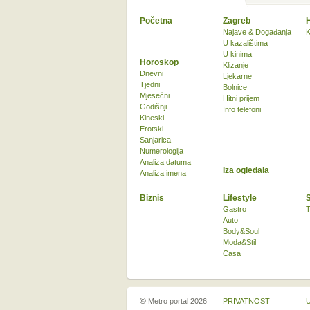
Početna
Zagreb
Najave & Događanja
K
U kazalištima
U kinima
Horoskop
Klizanje
Dnevni
Ljekarne
Tjedni
Bolnice
Mjesečni
Hitni prijem
Godišnji
Info telefoni
Kineski
Erotski
Sanjarica
Numerologija
Analiza datuma
Iza ogledala
Analiza imena
Biznis
Lifestyle
Gastro
T
Auto
Body&Soul
Moda&Stil
Casa
©
Metro portal 2026
PRIVATNOST