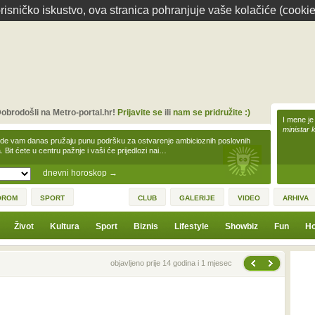
isničko iskustvo, ova stranica pohranjuje vaše kolačiće (cookie
obrodošli na Metro-portal.hr!
Prijavite se
ili
nam se pridružite :)
I mene je
ministar 
zde vam danas pružaju punu podršku za ostvarenje ambicioznih poslovnih
a. Bit ćete u centru pažnje i vaši će prijedlozi nai…
dnevni horoskop
→
OROM
SPORT
CLUB
GALERIJE
VIDEO
ARHIVA
Život
Kultura
Sport
Biznis
Lifestyle
Showbiz
Fun
Ho
Sljedeća vijest
Prethodna vijest
objavljeno prije 14 godina i 1 mjesec