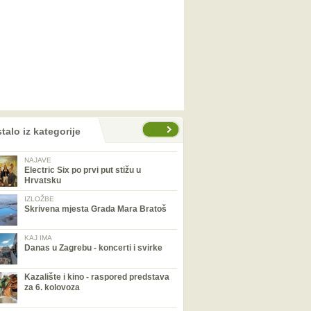
talo iz kategorije
NAJAVE
Electric Six po prvi put stižu u
Hrvatsku
IZLOŽBE
Skrivena mjesta Grada Mara Bratoš
KAJ IMA
Danas u Zagrebu - koncerti i svirke
Kazalište i kino - raspored predstava
za 6. kolovoza