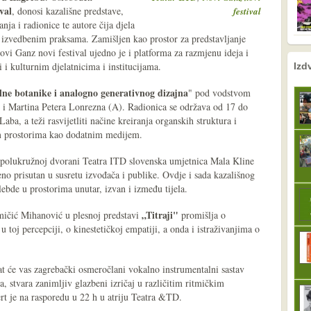
val
, donosi kazališne predstave,
festival
nja i radionice te autore čija djela
izvedbenim praksama. Zamišljen kao prostor za predstavljanje
vi Ganz novi festival ujedno je i platforma za razmjenu ideja i
nema prethodne s
sljedeće
 i kulturnim djelatnicima i institucijama.
Izd
lne botanike i analogno generativnog dizajna
" pod vodstvom
 i Martina Petera Lonrezna (A). Radionica se održava od 17 do
a, a teži rasvijetliti načine kreiranja organskih struktura i
im prostorima kao dodatnim medijem.
polukružnoj dvorani Teatra ITD slovenska umjetnica Mala Kline
eno prisutan u susretu izvođača i publike. Ovdje i sada kazališnog
 lebde u prostorima unutar, izvan i između tijela.
„Titraji"
ičić Mihanović u plesnoj predstavi
promišlja o
 u toj percepciji, o kinestetičkoj empatiji, a onda i istraživanjima o
at će vas zagrebački osmeročlani vokalno instrumentalni sastav
a, stvara zanimljiv glazbeni izričaj u različitim ritmičkim
rt je na rasporedu u 22 h u atriju Teatra &TD.