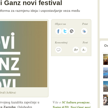
i Ganz novi festival
latforma za razmjenu ideja i uspostavljanje veza među
Objavi na
Print
Komentiraj
Font
prethodno
2
Os
ival (Arhiva)
vojnog kazališta započinje u
Više o
,
SC kultura promjene
 u Zagrebu
. Oslobođen
,
Teatar &TD
Novi Ganz novi