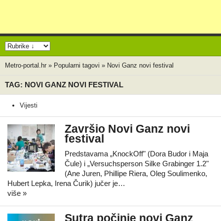
Metro-portal.hr
»
Popularni tagovi
»
Novi Ganz novi festival
TAG: NOVI GANZ NOVI FESTIVAL
Vijesti
Završio Novi Ganz novi
festival
Predstavama „KnockOff" (Dora Budor i Maja
Čule) i „Versuchsperson Silke Grabinger 1.2"
(Ane Juren, Phillipe Riera, Oleg Soulimenko,
Hubert Lepka, Irena Čurik) jučer je…
više »
Sutra počinje novi Ganz