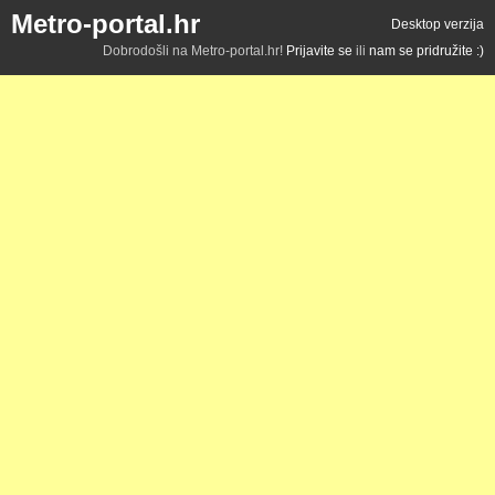
Metro-portal.hr
Desktop verzija
Dobrodošli na Metro-portal.hr!
Prijavite se
ili
nam se pridružite :)