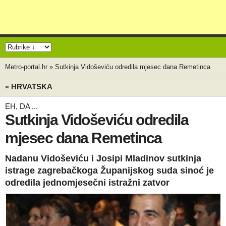
Metro-portal.hr
»
Sutkinja Vidoševiću odredila mjesec dana Remetinca
« HRVATSKA
EH, DA ...
Sutkinja Vidoševiću odredila
mjesec dana Remetinca
Nadanu Vidoševiću i Josipi Mladinov sutkinja
istrage zagrebačkoga Županijskog suda sinoć je
odredila jednomjesečni istražni zatvor