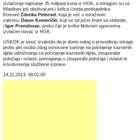
izvlačenja najmanje 35 milijuna kuna iz HGK, a istragom su uz
Mladinov još obuhvaćeni i šefica Ureda predsjednika
Komore
Zdenka Peternel
, koja je već u istražnom
zatvoru,
Davor Komerički
, koji se od jučer brani sa slobode,
i
Igor Premilovac
, preko čije je tvrtke fiktivnim ugovorima
izvlačen novac iz HGK.
USKOK je sinoć izvijestio da je donio nalog o provođenju istrage
protiv pet osoba zbog osnovane sumnje na počinjenje kaznenih
djela udruživanja za počinjenje kaznenih djela, zlouporabe
položaja i ovlasti, pomaganja u zlouporabi položaja i ovlasti te
krivotvorenja službene isprave.
14.11.2013. 08:01:00