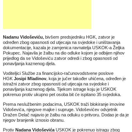
Nadanu Vidoševiću,
bivšem predsjedniku HGK, zatvor je
određen zbog opasnosti od utjecaja na svjedoke i uništavanja
dokumentacije, kazala je zamjenica ravnatelja USKOK-a Željka
Pokupec. Najavila je žalbu na dio odluke kojom je odbijen njihov
prijedlog da se Vidoševiću zatvor odredi i zbog opasnosti od
ponavljanja kaznenog djela.
Voditeljici Službe za financijsko-računovodstvene poslove
HGK
Josipi Mladinov
, koja je jučer također uhićena, određen je
istražni zatvor zbog opasnosti od utjecaja na svjedoke i
ponavljanja kaznenog djela. Tijekom istrage koju je USKOK
pokrenuo protiv ukupno pet osoba bit će ispitano 35 svjedoka.
Prema neslužbenim podacima, USKOK traži blokiranje imovine
Vidoševića, njegove majke i supruge. Vidoševićev odvjetnik
Dražen Delač najavio je žalbu na odluku o pritvoru. Dodao je da je
njegov branjenik iznosio obranu.
Protiv
Nadana Vidoševića
USKOK je pokrenuo istragu zbog