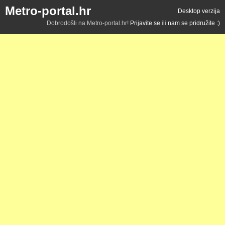
Metro-portal.hr
Desktop verzija
Dobrodošli na Metro-portal.hr!
Prijavite se
ili
nam se pridružite :)