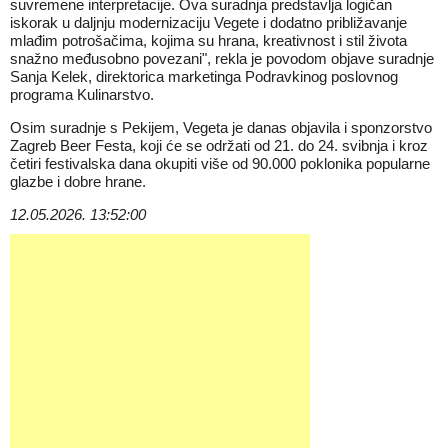
suvremene interpretacije. Ova suradnja predstavlja logičan
iskorak u daljnju modernizaciju Vegete i dodatno približavanje
mlađim potrošačima, kojima su hrana, kreativnost i stil života
snažno međusobno povezani", rekla je povodom objave suradnje
Sanja Kelek, direktorica marketinga Podravkinog poslovnog
programa Kulinarstvo.
Osim suradnje s Pekijem, Vegeta je danas objavila i sponzorstvo
Zagreb Beer Festa, koji će se održati od 21. do 24. svibnja i kroz
četiri festivalska dana okupiti više od 90.000 poklonika popularne
glazbe i dobre hrane.
12.05.2026. 13:52:00