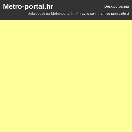
Metro-portal.hr
Desktop verzija
Dobrodošli na Metro-portal.hr!
Prijavite se
ili
nam se pridružite :)