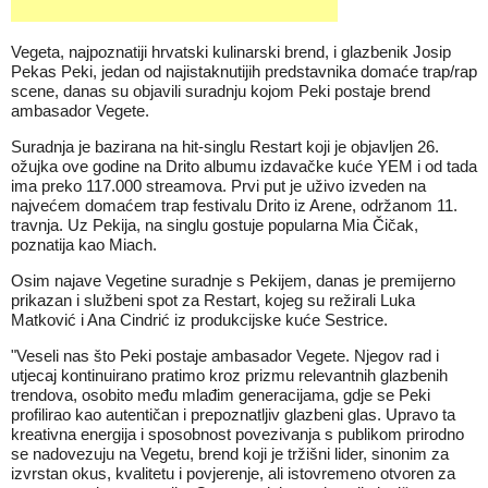
Vegeta, najpoznatiji hrvatski kulinarski brend, i glazbenik Josip
Pekas Peki, jedan od najistaknutijih predstavnika domaće trap/rap
scene, danas su objavili suradnju kojom Peki postaje brend
ambasador Vegete.
Suradnja je bazirana na hit-singlu Restart koji je objavljen 26.
ožujka ove godine na Drito albumu izdavačke kuće YEM i od tada
ima preko 117.000 streamova. Prvi put je uživo izveden na
najvećem domaćem trap festivalu Drito iz Arene, održanom 11.
travnja. Uz Pekija, na singlu gostuje popularna Mia Čičak,
poznatija kao Miach.
Osim najave Vegetine suradnje s Pekijem, danas je premijerno
prikazan i službeni spot za Restart, kojeg su režirali Luka
Matković i Ana Cindrić iz produkcijske kuće Sestrice.
"Veseli nas što Peki postaje ambasador Vegete. Njegov rad i
utjecaj kontinuirano pratimo kroz prizmu relevantnih glazbenih
trendova, osobito među mlađim generacijama, gdje se Peki
profilirao kao autentičan i prepoznatljiv glazbeni glas. Upravo ta
kreativna energija i sposobnost povezivanja s publikom prirodno
se nadovezuju na Vegetu, brend koji je tržišni lider, sinonim za
izvrstan okus, kvalitetu i povjerenje, ali istovremeno otvoren za