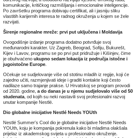
komunikacije, kritičkog razmišljanja i emocionalne inteligencije.
Po završetku programa dobivaju certifikat, ali i jasniju sliku
vlastitih karijernih interesa te radnog okruženja u kojem se žele
razvijati.
Širenje regionalne mreže: prvi put uključena i Moldavija
Ovogodišnje izdanje programa dodatno potvrđuje svoj
međunarodni karakter. Uz Zagreb, Beograd, Sofiju, Bukurešt,
Kijev i Lavov, programu se po prvi put pridružuje i Kišinjev, čime
je obuhvaćeno
ukupno sedam lokacija iz područja istočne i
jugoistočne Europe
.
Očekuje se sudjelovanje više od stotinu mladih iz regije, koji će
zajedno učiti, razmjenjivati ideje i graditi kontakte koji često
nadilaze samo trajanje prakse. U Hrvatskoj se program provodi
od 2020. godine,
a do danas je u njemu sudjelovalo više od 50
studenata
, od kojih su neki nastavili svoj profesionalni razvoj
unutar kompanije Nestlé.
Dio globalne inicijative Nestlé Needs YOUth
Nestlé Summer's Cool dio je globalne inicijative Nestlé Needs
YOUth, koju je kompanija pokrenula kako bi mladima olakšala
prijelaz iz akademskog svijeta u profesionalno okruženje.