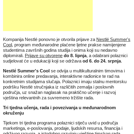
Kompanija Nestlé ponovno je otvorila prijave za
Nestlé Summer's
Cool
, program međunarodne plaćene ljetne prakse namijenjene
studentima završnih godina studija i onima koji su nedavno
diplomirali.
Prijave su otvorene
do 8. lipnja
, a odabrani polaznici
sudjelovat će u edukaciji koji se održava
od 6. do 24. srpnja
.
Nestlé Summer's Cool
se odvija u multikulturalnim timovima i
kombinira online predavanja, interaktivne radionice te rad na
konkretnim studijama slučaja. Polaznici imaju stalnu mentorsku
podršku Nestlé stručnjaka iz različitih zemalja i poslovnih
područja, uz snažan naglasak na praktično učenje i razvoj
vještina relevantnih za suvremeno tržište rada.
Tri tjedna učenja, rada i povezivanja u međunarodnom
okruženju
Tijekom tri tjedna programa polaznici stječu uvid u područja
marketinga, e-poslovanja, prodaje, ljudskih resursa, financija i
održivog razvoja, a istodobno razvijaju vještine timskog rada,