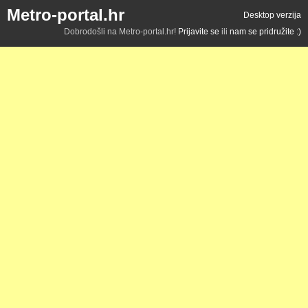
Metro-portal.hr
Desktop verzija
Dobrodošli na Metro-portal.hr!
Prijavite se
ili
nam se pridružite :)