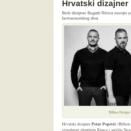
Hrvatski dizajner
Bivši dizajner Bugatti Rimca osvojio 
farmaceutskog diva
Billion Design
Petar Popović
Hrvatski dizajner
(Billion
vizualnom identitetu Rimca i sučelju Nev