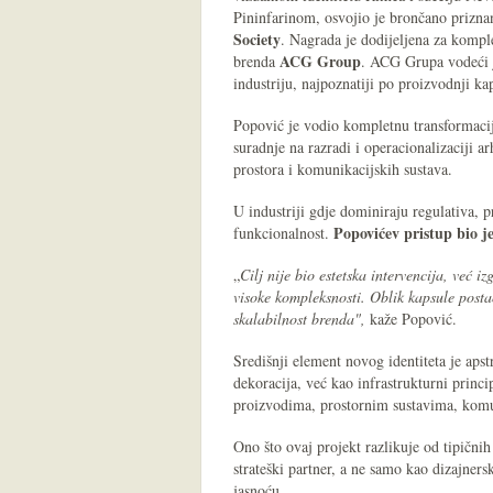
Pininfarinom, osvojio je brončano prizna
Society
. Nagrada je dodijeljena za komp
ACG Group
brenda
. ACG Grupa vodeći j
industriju, najpoznatiji po proizvodnji ka
Popović je vodio kompletnu transformacij
suradnje na razradi i operacionalizaciji a
prostora i komunikacijskih sustava.
U industriji gdje dominiraju regulativa, p
Popovićev pristup bio je
funkcionalnost.
„
Cilj nije bio estetska intervencija, već i
visoke kompleksnosti. Oblik kapsule postao
skalabilnost brenda",
kaže Popović.
Središnji element novog identiteta je aps
dekoracija, već kao infrastrukturni princi
proizvodima, prostornim sustavima, komun
Ono što ovaj projekt razlikuje od tipični
strateški partner, a ne samo kao dizajner
jasnoću.