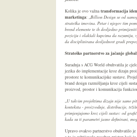
transformacija ide
Kolika je ovo važna
marketinga
: „
Billion Design se od samog
strateška imovina. Petar i njegov tim pomo
brend elemente te ih dosljedno primijeniti
poziciju i olakšali kupcima da razumiju, 
da disciplinirana dosljednost gradi prepoz
Strateško partnerstvo za jačanje global
Suradnja s ACG World obuhvatila je cjelov
jezika do implementacije kroz dizajn proi
prostore te komunikacijske sustave. Projek
brand design razmišljanja kroz cijeli sust
proizvod, prostor i komunikacija funkcion
„
U takvim projektima dizajn nije samo pit
konteksta - proizvodnje, distribucije, trž
primjenjujemo kroz cijeli sustav: od grafi
kada su ti parametri jasno definirani, mogu
Upravo ovakvo partnerstvo obuhvatilo je 
a to je zahtijevalo poseban pristup koji 