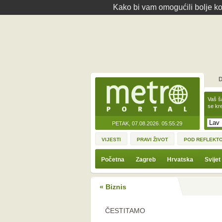
Kako bi vam omogućili bolje kor
D
Vaš š
se kre
PETAK, 07.08.2026.
05:55:29
VIJESTI
PRAVI ŽIVOT
POD REFLEKT
Početna
Zagreb
Hrvatska
Svijet
« Biznis
ČESTITAMO