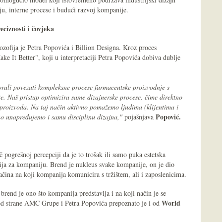
u, interne procese i budući razvoj kompanije.
eciznosti i čovjeka
lozofija je Petra Popovića i Billion Designa. Kroz proces
ke It Better", koji u interpretaciji Petra Popovića dobiva dublje
orali povezati kompleksne procese farmaceutske proizvodnje s
ište. Naš pristup optimizira same dizajnerske procese, čime direktno
proizvoda. Na taj način aktivno pomažemo ljudima (klijentima i
Popović.
no unapređujemo i samu disciplinu dizajna,"
pojašnjava
 pogrešnoj percepciji da je to trošak ili samo puka estetska
ija za kompaniju. Brend je nukleus svake kompanije, on je dio
čina na koji kompanija komunicira s tržištem, ali i zaposlenicima.
brend je ono što kompanija predstavlja i na koji način je se
World
od strane AMC Grupe i Petra Popovića prepoznato je i od