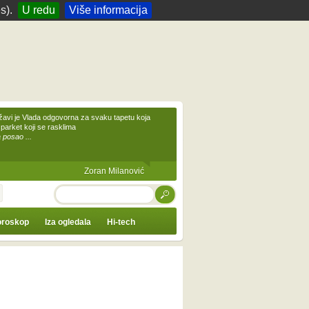
s).
U redu
Više informacija
žavi je Vlada odgovorna za svaku tapetu koja
 parket koji se rasklima
 posao ...
Zoran Milanović
TRAŽI
roskop
Iza ogledala
Hi-tech