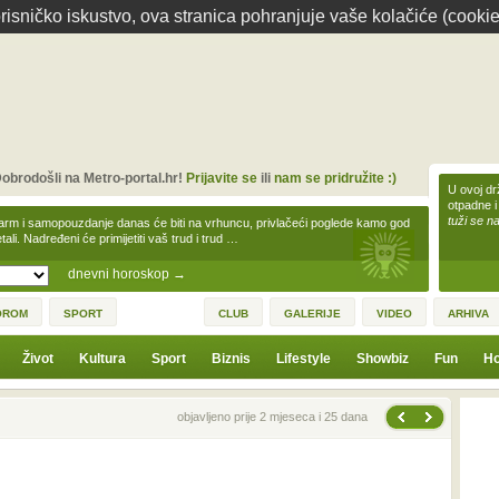
isničko iskustvo, ova stranica pohranjuje vaše kolačiće (cookie
obrodošli na Metro-portal.hr!
Prijavite se
ili
nam se pridružite :)
U ovoj dr
otpadne i
tuži se na
arm i samopouzdanje danas će biti na vrhuncu, privlačeći poglede kamo god
tali. Nadređeni će primijetiti vaš trud i trud …
dnevni horoskop
→
OROM
SPORT
CLUB
GALERIJE
VIDEO
ARHIVA
Život
Kultura
Sport
Biznis
Lifestyle
Showbiz
Fun
Ho
Sljedeća vijest
Prethodna vijest
objavljeno prije 2 mjeseca i 25 dana