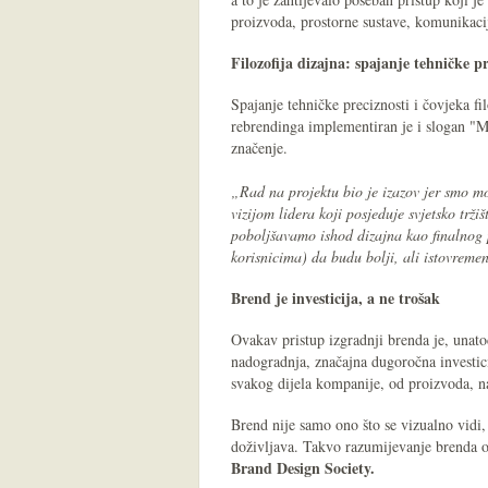
proizvoda, prostorne sustave, komunikacij
Filozofija dizajna: spajanje tehničke pr
Spajanje tehničke preciznosti i čovjeka fi
rebrendinga implementiran je i slogan "Ma
značenje.
„Rad na projektu bio je izazov jer smo m
vizijom lidera koji posjeduje svjetsko trž
poboljšavamo ishod dizajna kao finalnog 
korisnicima) da budu bolji, ali istovreme
Brend je investicija, a ne trošak
Ovakav pristup izgradnji brenda je, unatoč
nadogradnja, značajna dugoročna investic
svakog dijela kompanije, od proizvoda, na
Brend nije samo ono što se vizualno vidi, 
doživljava. Takvo razumijevanje brenda 
Brand Design Society.