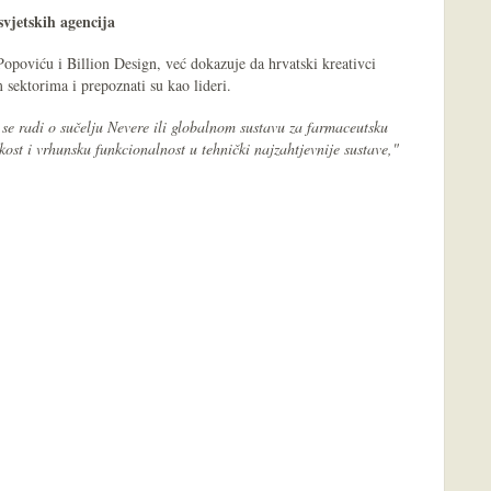
svjetskih agencija
opoviću i Billion Design, već dokazuje da hrvatski kreativci
 sektorima i prepoznati su kao lideri.
a se radi o sučelju Nevere ili globalnom sustavu za farmaceutsku
dskost i vrhunsku funkcionalnost u tehnički najzahtjevnije sustave,"