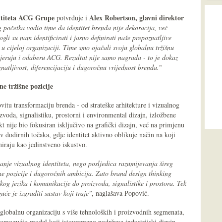
ntiteta ACG Grupe
Alex Robertson, glavni direktor
potvrđuje i
 početka vodio time da identitet brenda nije dekoracija, već
gli su nam identificirati i jasno definirati naše prepoznatljive
 u cijeloj organizaciji. Time smo ojačali svoju globalnu tržišnu
vjeruju i odaberu ACG. Rezultat nije samo nagrada - to je dokaz
natljivost, diferencijaciju i dugoročnu vrijednost brenda.
"
ne tržišne pozicije
itu transformaciju brenda - od strateške arhitekture i vizualnog
zvoda, signalistiku, prostorni i environmental dizajn, izložbene
t nije bio fokusiran isključivo na grafički dizajn, već na primjenu
av dodirnih točaka, gdje identitet aktivno oblikuje način na koji
iraju kao jedinstveno iskustvo.
anje vizualnog identiteta, nego posljedica razumijevanja šireg
išne pozicije i dugoročnih ambicija. Zato brand design thinking
čkog jezika i komunikacije do proizvoda, signalistike i prostora. Tek
će je izgraditi sustav koji traje"
, naglašava Popović.
globalnu organizaciju s više tehnoloških i proizvodnih segmenata,
je omogućio model koji istovremeno podržava industrijski dizajn