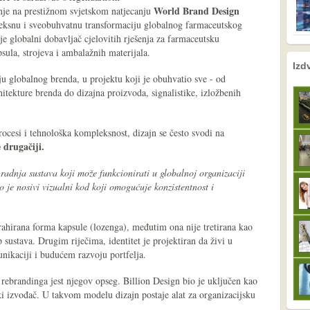
World Brand Design
nje na prestižnom svjetskom natjecanju
leksnu i sveobuhvatnu transformaciju globalnog farmaceutskog
e globalni dobavljač cjelovitih rješenja za farmaceutsku
psula, strojeva i ambalažnih materijala.
nema prethodne s
sljedeće
Izd
u globalnog brenda, u projektu koji je obuhvatio sve - od
rhitekture brenda do dizajna proizvoda, signalistike, izložbenih
rocesi i tehnološka kompleksnost, dizajn se često svodi na
 drugačiji.
zgradnja sustava koji može funkcionirati u globalnoj organizaciji
 je nosivi vizualni kod koji omogućuje konzistentnost i
trahirana forma kapsule (lozenga), međutim ona nije tretirana kao
p sustava. Drugim riječima, identitet je projektiran da živi u
ikaciji i budućem razvoju portfelja.
h rebrandinga jest njegov opseg. Billion Design bio je uključen kao
ski izvođač. U takvom modelu dizajn postaje alat za organizacijsku