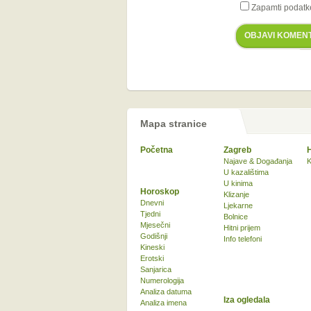
Zapamti podatk
OBJAVI KOMEN
Mapa stranice
Početna
Zagreb
Najave & Događanja
K
U kazalištima
U kinima
Horoskop
Klizanje
Dnevni
Ljekarne
Tjedni
Bolnice
Mjesečni
Hitni prijem
Godišnji
Info telefoni
Kineski
Erotski
Sanjarica
Numerologija
Analiza datuma
Iza ogledala
Analiza imena