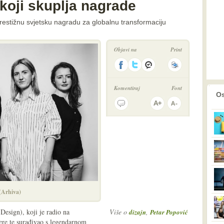
 koji skuplja nagrade
prestižnu svjetsku nagradu za globalnu transformaciju
Objavi na
Print
Komentiraj
Font
prethodno
2
Os
 (Arhiva)
 Design), koji je radio na
Više o
,
dizajn
Petar Popović
ere te surađivao s legendarnom