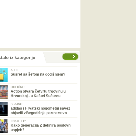
talo iz kategorije
AJOJ
Susret sa šefom na godišnjem?
ODLIČNO
Action otvara četvrtu trgovinu u
Hrvatskoj - u Kaštel Sućurcu
SJAJNO
adidas i Hrvatski nogometni savez
objavili višegodišnje partnerstvo
ZNATE LI?
Kako generacija Z definira poslovni
uspjeh?