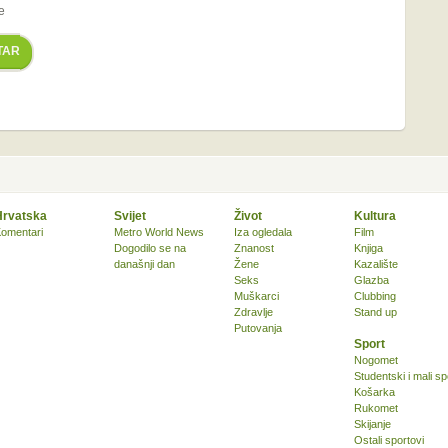
e
TAR
Hrvatska
Svijet
Život
Kultura
omentari
Metro World News
Iza ogledala
Film
Dogodilo se na
Znanost
Knjiga
današnji dan
Žene
Kazalište
Seks
Glazba
Muškarci
Clubbing
Zdravlje
Stand up
Putovanja
Sport
Nogomet
Studentski i mali sp
Košarka
Rukomet
Skijanje
Ostali sportovi