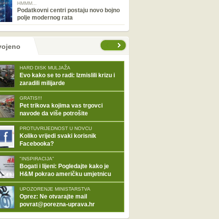
HMMM...
Podatkovni centri postaju novo bojno
polje modernog rata
tranice
vojeno
HARD DISK MULJAŽA
Evo kako se to radi: Izmislili krizu i
zaradili milijarde
GRATIS!!!
Pet trikova kojima vas trgovci
navode da više potrošite
PROTUVRIJEDNOST U NOVCU
Koliko vrijedi svaki korisnik
Facebooka?
"INSPIRACIJA"
Bogati i lijeni: Pogledajte kako je
H&M pokrao američku umjetnicu
UPOZORENJE MINISTARSTVA
Oprez: Ne otvarajte mail
povrat@porezna-uprava.hr