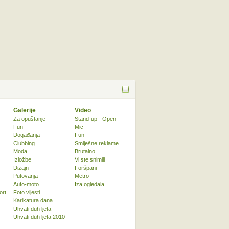
Galerije
Video
Za opuštanje
Stand-up - Open
Fun
Mic
Događanja
Fun
Clubbing
Smiješne reklame
Moda
Brutalno
Izložbe
Vi ste snimili
Dizajn
Foršpani
Putovanja
Metro
Auto-moto
Iza ogledala
ort
Foto vijesti
Karikatura dana
Uhvati duh ljeta
Uhvati duh ljeta 2010