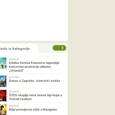
talo iz kategorije
NAJAVE
Klinika Denisa Kataneca najavljuje
koncertnu promociju albuma
„Ununani"
KAJ IMA
Danas u Zagrebu - koncerti i svirke
NAJAVE
ŠTOS okuplja nova imena hip-hopa u
Tvornici kulture
NAJAVE
Bilal premijerno stiže u Boogaloo