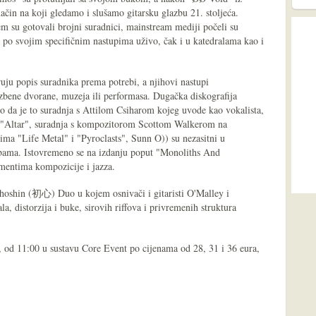
način na koji gledamo i slušamo gitarsku glazbu 21. stoljeća.
m su gotovali brojni suradnici, mainstream mediji počeli su
t po svojim specifičnim nastupima uživo, čak i u katedralama kao i
uju popis suradnika prema potrebi, a njihovi nastupi
azbene dvorane, muzeja ili performasa. Dugačka diskografija
lo da je to suradnja s Attilom Csiharom kojeg uvode kao vokalista,
"Altar", suradnja s kompozitorom Scottom Walkerom na
ma "Life Metal" i "Pyroclasts", Sunn O)) su nezasitni u
dbama. Istovremeno se na izdanju poput "Monoliths And
mentima kompozicije i jazza.
oshin (初心) Duo u kojem osnivači i gitaristi O'Malley i
, distorzija i buke, sirovih riffova i privremenih struktura
a, od 11:00 u sustavu Core Event po cijenama od 28, 31 i 36 eura,