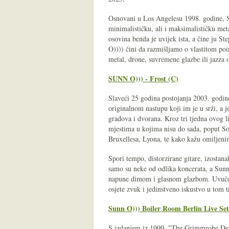
Osnovani u Los Angelesu 1998. godine, S
minimalističku, ali i maksimalističku met
osovina benda je uvijek ista, a čine ju S
O)))) čini da razmišljamo o vlastitom poi
metal, drone, suvremene glazbe ili jazza o
SUNN O))) - Frost (C)
Slaveći 25 godina postojanja 2003. godine
originalnom nastupu koji im je u srži, a 
gradova i dvorana. Kroz tri tjedna ovog l
mjestima u kojima nisu do sada, poput So
Bruxellesa, Lyona, te kako kažu omiljen
Spori tempo, distorzirane gitare, izostana
samo su neke od odlika koncerata, a Sunn
napune dimom i glasnom glazbom. Uvučeni u 
osjete zvuk i jedinstveno iskustvo u tom 
Sunn O))) Boiler Room Berlin Live Set
S izdanjem iz 1999. "The Grimmrobe Dem