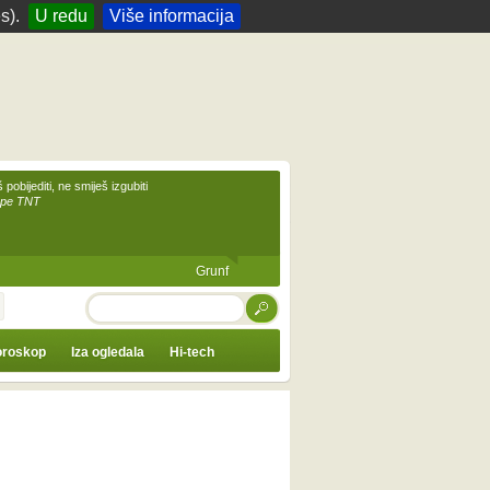
s).
U redu
Više informacija
 pobijediti, ne smiješ izgubiti
upe TNT
Grunf
TRAŽI
roskop
Iza ogledala
Hi-tech