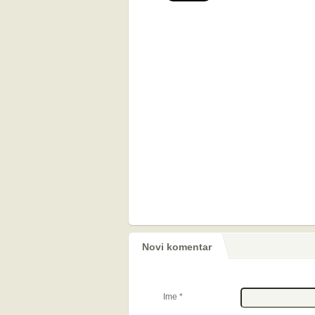
Novi komentar
Ime
*