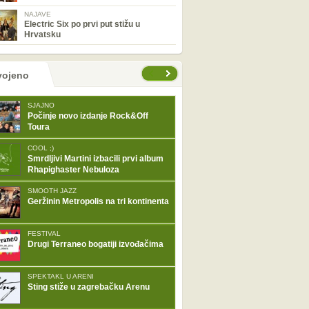
NAJAVE
Electric Six po prvi put stižu u
Hrvatsku
tranice
vojeno
SJAJNO
Počinje novo izdanje Rock&Off
Toura
COOL ;)
Smrdljivi Martini izbacili prvi album
Rhapighaster Nebuloza
SMOOTH JAZZ
Geržinin Metropolis na tri kontinenta
FESTIVAL
Drugi Terraneo bogatiji izvođačima
SPEKTAKL U ARENI
Sting stiže u zagrebačku Arenu