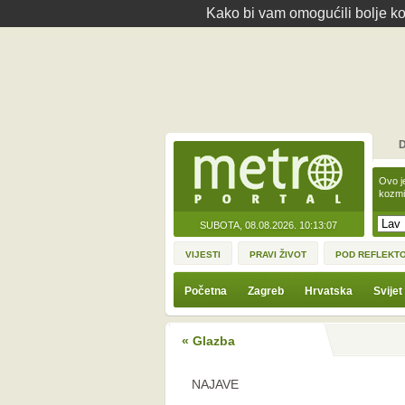
Kako bi vam omogućili bolje kor
D
Ovo j
kozmi
SUBOTA, 08.08.2026.
10:13:07
VIJESTI
PRAVI ŽIVOT
POD REFLEKT
Početna
Zagreb
Hrvatska
Svijet
« Glazba
NAJAVE