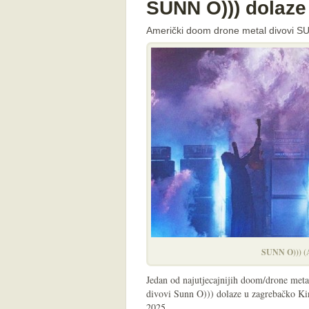
SUNN O))) dolaze
Američki doom drone metal divovi SU
SUNN O))) (
Jedan od najutjecajnijih doom/drone met
divovi Sunn O))) dolaze u zagrebačko Kin
2025.