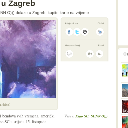
 u Zagreb
NN O))) dolaze u Zagreb, kupite karte na vrijeme
Objavi na
Print
Komentiraj
Font
prethodno
2
Os
Arhiva)
al bendova svih vremena, američki
Više o
,
Kino SC
SUNN O)))
o SC u srijedu 15. listopada