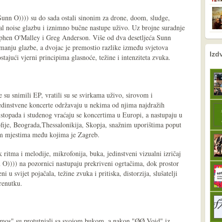
unn O)))) su do sada ostali sinonim za drone, doom, sludge,
al noise glazbu i iznimno bučne nastupe uživo. Uz brojne suradnje
tephen O'Malley i Greg Anderson. Više od dva desetljeća Sunn
manju glazbe, a dvojac je premostio razlike između svjetova
nema prethodne s
sljedeće
Izd
stajući vjerni principima glasnoće, težine i intenziteta zvuka.
 su snimili EP, vratili su se svirkama uživo, sirovom i
jedinstvene koncerte održavaju u nekima od njima najdražih
istopada i studenog vraćaju se koncertima u Europi, a nastupaju u
fije, Beograda,Thessalonikija, Skopja, snažnim uporištima poput
im mjestima među kojima je Zagreb.
k ritma i melodije, mikrofonija, buka, jedinstveni vizualni izričaj
 O)))) na pozornici nastupaju prekriveni ogrtačima, dok prostor
svijet pojačala, težine zvuka i pritiska, distorzija, slušatelji
trenutku.
os" su protutnjali sa svojom bukom, a nakon "ØØ Void" iz