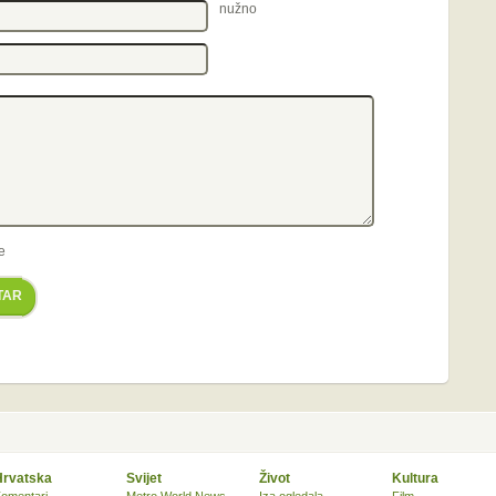
nužno
e
TAR
Hrvatska
Svijet
Život
Kultura