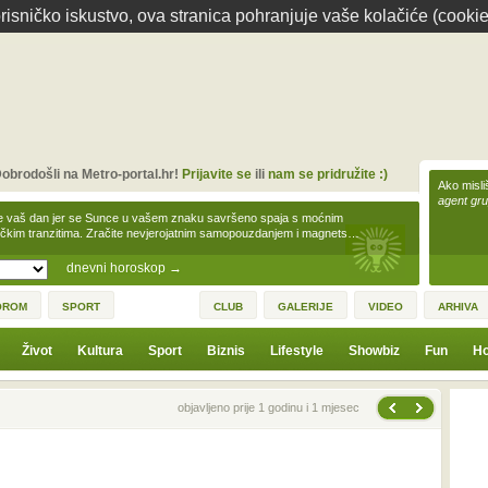
isničko iskustvo, ova stranica pohranjuje vaše kolačiće (cookie
obrodošli na Metro-portal.hr!
Prijavite se
ili
nam se pridružite :)
Ako misliš
agent gr
e vaš dan jer se Sunce u vašem znaku savršeno spaja s moćnim
čkim tranzitima. Zračite nevjerojatnim samopouzdanjem i magnets…
dnevni horoskop
→
OROM
SPORT
CLUB
GALERIJE
VIDEO
ARHIVA
Život
Kultura
Sport
Biznis
Lifestyle
Showbiz
Fun
Ho
Sljedeća vijest
Prethodna vijest
objavljeno prije 1 godinu i 1 mjesec