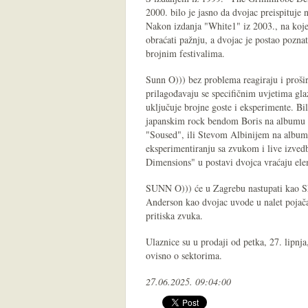
2000. bilo je jasno da dvojac preispituje 
Nakon izdanja "White1" iz 2003., na koje
obraćati pažnju, a dvojac je postao pozna
brojnim festivalima.
Sunn O))) bez problema reagiraju i prošir
prilagođavaju se specifičnim uvjetima gl
uključuje brojne goste i eksperimente. Bi
japanskim rock bendom Boris na albumu 
"Soused", ili Stevom Albinijem na albumi
eksperimentiranju sa zvukom i live izve
Dimensions" u postavi dvojca vraćaju ele
SUNN O))) će u Zagrebu nastupati kao Sh
Anderson kao dvojac uvode u nalet pojačala
pritiska zvuka.
Ulaznice su u prodaji od petka, 27. lipnj
ovisno o sektorima.
27.06.2025. 09:04:00