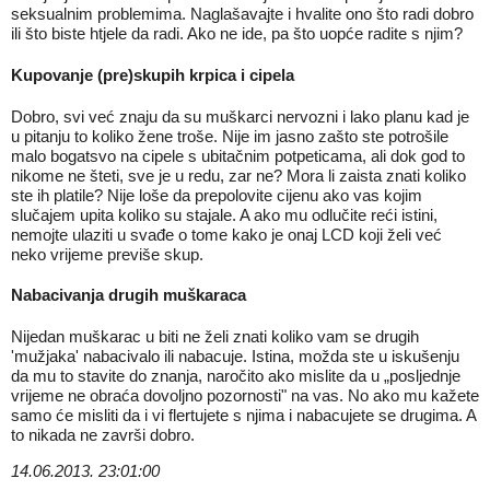
seksualnim problemima. Naglašavajte i hvalite ono što radi dobro
ili što biste htjele da radi. Ako ne ide, pa što uopće radite s njim?
Kupovanje (pre)skupih krpica i cipela
Dobro, svi već znaju da su muškarci nervozni i lako planu kad je
u pitanju to koliko žene troše. Nije im jasno zašto ste potrošile
malo bogatsvo na cipele s ubitačnim potpeticama, ali dok god to
nikome ne šteti, sve je u redu, zar ne? Mora li zaista znati koliko
ste ih platile? Nije loše da prepolovite cijenu ako vas kojim
slučajem upita koliko su stajale. A ako mu odlučite reći istini,
nemojte ulaziti u svađe o tome kako je onaj LCD koji želi već
neko vrijeme previše skup.
Nabacivanja drugih muškaraca
Nijedan muškarac u biti ne želi znati koliko vam se drugih
'mužjaka' nabacivalo ili nabacuje. Istina, možda ste u iskušenju
da mu to stavite do znanja, naročito ako mislite da u „posljednje
vrijeme ne obraća dovoljno pozornosti" na vas. No ako mu kažete
samo će misliti da i vi flertujete s njima i nabacujete se drugima. A
to nikada ne završi dobro.
14.06.2013. 23:01:00