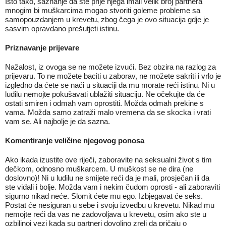
Isto tako, saznanje da ste prije njega imali velik broj partnera
mnogim bi muškarcima mogao stvoriti goleme probleme sa
samopouzdanjem u krevetu, zbog čega je ovo situacija gdje je
sasvim opravdano prešutjeti istinu.
Priznavanje prijevare
Nažalost, iz ovoga se ne možete izvući. Bez obzira na razlog za
prijevaru. To ne možete baciti u zaborav, ne možete sakriti i vrlo je
izgledno da ćete se naći u situaciji da mu morate reći istinu. Ni u
ludilu nemojte pokušavati ublažiti situaciju. Ne očekujte da će
ostati smiren i odmah vam oprostiti. Možda odmah prekine s
vama. Možda samo zatraži malo vremena da se skocka i vrati
vam se. Ali najbolje je da sazna.
Komentiranje veličine njegovog ponosa
Ako ikada izustite ove riječi, zaboravite na seksualni život s tim
dečkom, odnosno muškarcem. U muškost se ne dira (ne
doslovno)! Ni u ludilu ne smijete reći da je mali, prosječan ili da
ste viđali i bolje. Možda vam i nekim čudom oprosti - ali zaboraviti
sigurno nikad neće. Slomit ćete mu ego. Izbjegavat će seks.
Postat će nesiguran u sebe i svoju izvedbu u krevetu. Nikad mu
nemojte reći da vas ne zadovoljava u krevetu, osim ako ste u
ozbiljnoj vezi kada su partneri dovoljno zreli da pričaju o