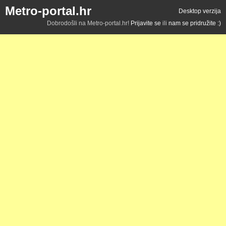
Metro-portal.hr
Desktop verzija
Dobrodošli na Metro-portal.hr!
Prijavite se
ili
nam se pridružite :)