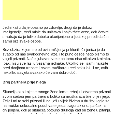
Jedni kažu da je opasno po zdravlje, drugi da je dokaz
inteligencije, treći misle da uništava i najčvršće veze, dok četvrti
smatraju da je toliko duboko ukorijenjeno u ljudskoj prirodi da čini
samu srž svake osobe.
Bez obzira kojem se od ovih mišljenja priklonili, činjenica je da
svatko od nas svakodnevno laže, i to puno češće nego bismo to
voljeli priznati. Naše ljubavne veze po tomu nisu nikakva iznimka.
Ipak, nisu sve laži u vezama jednake. Ukoliko se i sami nalazite
pred dvojbom trebate li svom muškarcu reći neku laž ili ne, ovih
nekoliko savjeta svakako će vam dobro doći.
Broj partnera prije njega
Situacija oko koje se mnoge žene lome trebaju li otvoreno priznati
svom sadašnjem partneru s koliko su muškaraca bile prije njega.
Željeli mi to sebi priznati ili ne, još uvijek živimo u društvu gdje se
na muške seksualne poduhvate gleda blagonaklono, pa čak i s
divljenjem, dok je situacija potpuno drukčija kad su žene u pitanju.