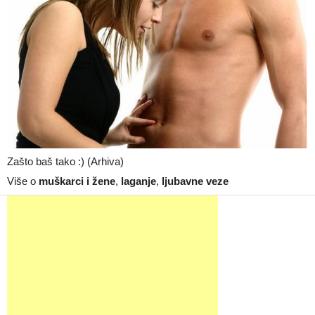
Zašto baš tako :) (Arhiva)
Više o
muškarci i žene
,
laganje
,
ljubavne veze