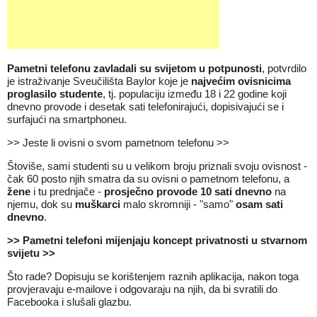
Pametni telefonu zavladali su svijetom u potpunosti
, potvrdilo
je istraživanje Sveučilišta Baylor koje je
najvećim ovisnicima
proglasilo studente
, tj. populaciju između 18 i 22 godine koji
dnevno provode i desetak sati telefonirajući, dopisivajući se i
surfajući na smartphoneu.
>> Jeste li ovisni o svom pametnom telefonu >>
Štoviše, sami studenti su u velikom broju priznali svoju ovisnost -
čak 60 posto njih smatra da su ovisni o pametnom telefonu, a
žene
i tu prednjače -
prosječno provode 10 sati dnevno
na
njemu, dok su
muškarci
malo skromniji - "samo"
osam sati
dnevno
.
>> Pametni telefoni mijenjaju koncept privatnosti u stvarnom
svijetu >>
Što rade? Dopisuju se korištenjem raznih aplikacija, nakon toga
provjeravaju e-mailove i odgovaraju na njih, da bi svratili do
Facebooka i slušali glazbu.