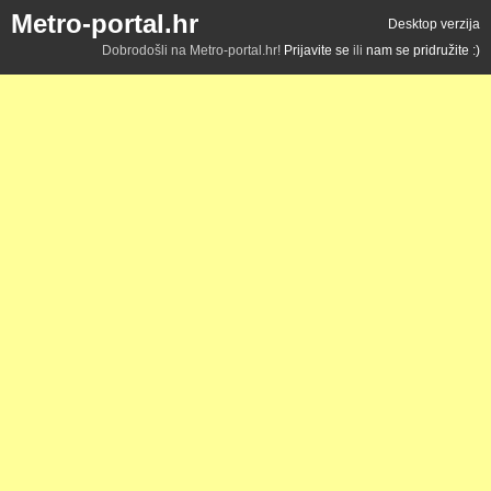
Metro-portal.hr
Desktop verzija
Dobrodošli na Metro-portal.hr!
Prijavite se
ili
nam se pridružite :)