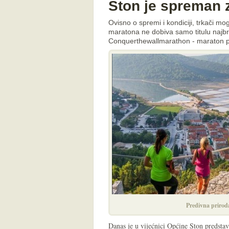
Ston je spreman 
Ovisno o spremi i kondiciji, trkači m
maratona ne dobiva samo titulu najbrž
Conquerthewallmarathon - maraton p
Predivna prirod
Danas je u vijećnici Općine Ston predst