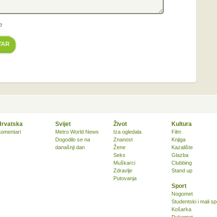
e
TAR
Hrvatska
Svijet
Život
Kultura
omentari
Metro World News
Iza ogledala
Film
Dogodilo se na
Znanost
Knjiga
današnji dan
Žene
Kazalište
Seks
Glazba
Muškarci
Clubbing
Zdravlje
Stand up
Putovanja
Sport
Nogomet
Studentski i mali sp
Košarka