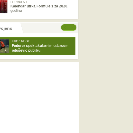
FORMULA 1
Kalendar utrka Formule 1 za 2020.
godinu
tranice
će stranice
vojeno
KROZ NOGE
Federer spektakularnim udarcem
oduševio publiku