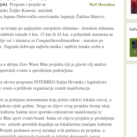
jekt
. Program i projekt su
Wall Marathon
atske Željko Konosić. načelnik
ca župana Dubrovačko-neretvanske županije Žaklina Marević.
nema prethodne s
nema sljede
n za trčanje po najljepšim europskim zidinama - stonskim zidinama.
Izd
 odabrati između 4 km, 15 km ili 42 km, a pobjednik maratona ne
alju već i ulaznicu za Conquerthewallmarathon - maraton po
ke. Nagradu dobivaju najbrža muška i najbrža ženska osoba u
u sklopu Zero Waste Blue projekta čiji je glavni cilj analiza
sportskih eventa u specifičnim područjima.
 u okviru programa INTERREG Italija-Hrvatska i kapitalizira
o waste-a prilikom organizacije raznih manifestacija.
ti za primjenu instrumenata koje potiču održivi lokalni razvoj, a
ijekom cijele godine. Stoga su ciljevi ovog projekta širenje ideje
 kulturne baštine kroz sportsko-rekreativne manifestacije te
 Blue sport events brand. Jedan od ciljeva projekta je produljenje
 tzv. zelenih sportskih događaja na lokalitetima značajne kulturne
j. Projekt pridonosi novoj suradnji svih partnera na projektu, a
urističkih proizvoda korisnih za lokalni ekonomski razvoj