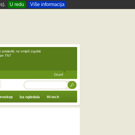
s).
U redu
Više informacija
 pobijediti, ne smiješ izgubiti
upe TNT
Grunf
TRAŽI
roskop
Iza ogledala
Hi-tech