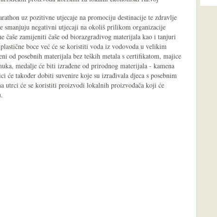
athon uz pozitivne utjecaje na promociju destinacije te zdravlje
e smanjuju negativni utjecaji na okoliš prilikom organizacije
e čaše zamijeniti čaše od biorazgradivog materijala kao i tanjuri
ti plastične boce već će se koristiti voda iz vodovoda u velikim
eni od posebnih materijala bez teških metala s certifikatom, majice
amuka, medalje će biti izrađene od prirodnog materijala - kamena
ci će također dobiti suvenire koje su izrađivala djeca s posebnim
 utrci će se koristiti proizvodi lokalnih proizvođača koji će
u.