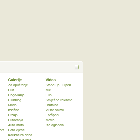
Galerije
Video
Za opuštanje
Stand-up - Open
Fun
Mic
Događanja
Fun
Clubbing
Smiješne reklame
Moda
Brutalno
Izložbe
Vi ste snimili
Dizajn
Foršpani
Putovanja
Metro
Auto-moto
Iza ogledala
ort
Foto vijesti
Karikatura dana