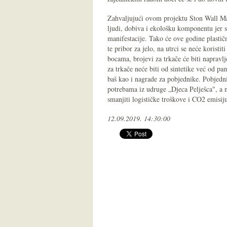
Zahvaljujući ovom projektu Ston Wall Mar
ljudi, dobiva i ekološku komponentu jer s
manifestacije. Tako će ove godine plastičn
te pribor za jelo, na utrci se neće koristi
bocama, brojevi za trkače će biti napravlj
za trkače neće biti od sintetike već od p
baš kao i nagrade za pobjednike. Pobjedni
potrebama iz udruge „Djeca Pelješca", a na
smanjiti logističke troškove i CO2 emisij
12.09.2019. 14:30:00