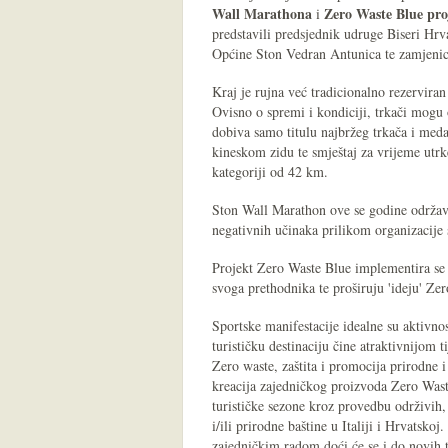
Wall Marathona
Zero Waste Blue pro
i
predstavili predsjednik udruge Biseri Hrv
Općine Ston Vedran Antunica te zamjeni
Kraj je rujna već tradicionalno rezervira
Ovisno o spremi i kondiciji, trkači mogu
dobiva samo titulu najbržeg trkača i med
kineskom zidu te smještaj za vrijeme utr
kategoriji od 42 km.
Ston Wall Marathon ove se godine održava 
negativnih učinaka prilikom organizacije 
Projekt Zero Waste Blue implementira se
svoga prethodnika te proširuju 'ideju' Zer
Sportske manifestacije idealne su aktivnos
turističku destinaciju čine atraktivnijom t
Zero waste, zaštita i promocija prirodne i
kreacija zajedničkog proizvoda Zero Waste
turističke sezone kroz provedbu održivih,
i/ili prirodne baštine u Italiji i Hrvatsko
zajedničkim radom doći će se i do novih t