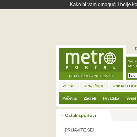
Kako bi vam omogućili bolje kor
D
Vaš š
se kre
PETAK, 07.08.2026.
18:15:10
VIJESTI
PRAVI ŽIVOT
POD REFLEKT
Početna
Zagreb
Hrvatska
Svijet
« Ostali sportovi
PRIJAVITE SE!