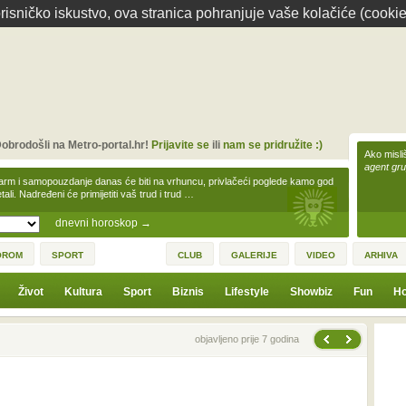
isničko iskustvo, ova stranica pohranjuje vaše kolačiće (cookie
obrodošli na Metro-portal.hr!
Prijavite se
ili
nam se pridružite :)
Ako misliš
agent gr
arm i samopouzdanje danas će biti na vrhuncu, privlačeći poglede kamo god
tali. Nadređeni će primijetiti vaš trud i trud …
dnevni horoskop
→
OROM
SPORT
CLUB
GALERIJE
VIDEO
ARHIVA
Život
Kultura
Sport
Biznis
Lifestyle
Showbiz
Fun
Ho
Sljedeća vijest
Prethodna vijest
objavljeno prije 7 godina