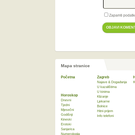
Zapamti podatk
OBJAVI KOMEN
Mapa stranice
Početna
Zagreb
Najave & Događanja
K
U kazalištima
U kinima
Horoskop
Klizanje
Dnevni
Ljekarne
Tjedni
Bolnice
Mjesečni
Hitni prijem
Godišnji
Info telefoni
Kineski
Erotski
Sanjarica
Numerologija