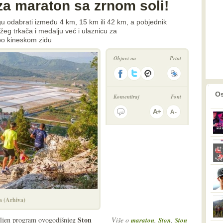
za maraton sa zrnom soli!
ogu odabrati između 4 km, 15 km ili 42 km, a pobjednik
eg trkača i medalju već i ulaznicu za
o kineskom zidu
Objavi na
Print
prethodno
2
Os
Komentiraj
Font
a (Arhiva)
Ston
avljen program ovogodišnjeg
Više o
,
,
maraton
Ston
Ston