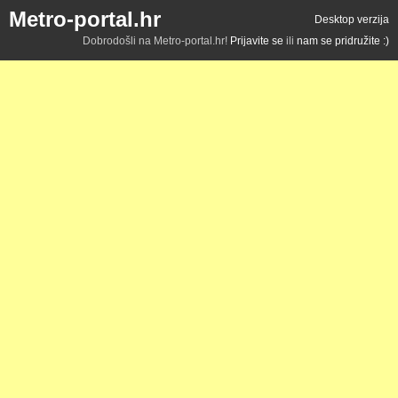
Metro-portal.hr
Desktop verzija
Dobrodošli na Metro-portal.hr!
Prijavite se
ili
nam se pridružite :)