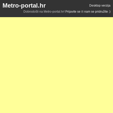
Metro-portal.hr
Desktop verzija
Dobrodošli na Metro-portal.hr!
Prijavite se
ili
nam se pridružite :)