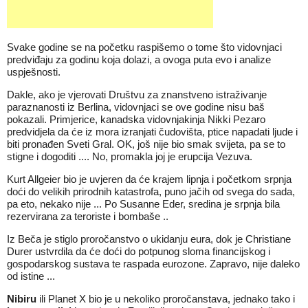
Svake godine se na početku raspišemo o tome što vidovnjaci
predviđaju za godinu koja dolazi, a ovoga puta evo i analize
uspješnosti.
Dakle, ako je vjerovati Društvu za znanstveno istraživanje
paraznanosti iz Berlina, vidovnjaci se ove godine nisu baš
pokazali. Primjerice, kanadska vidovnjakinja Nikki Pezaro
predvidjela da će iz mora izranjati čudovišta, ptice napadati ljude i
biti pronađen Sveti Gral. OK, još nije bio smak svijeta, pa se to
stigne i dogoditi .... No, promakla joj je erupcija Vezuva.
Kurt Allgeier bio je uvjeren da će krajem lipnja i početkom srpnja
doći do velikih prirodnih katastrofa, puno jačih od svega do sada,
pa eto, nekako nije ... Po Susanne Eder, sredina je srpnja bila
rezervirana za teroriste i bombaše ..
Iz Beča je stiglo proročanstvo o ukidanju eura, dok je Christiane
Durer ustvrdila da će doći do potpunog sloma financijskog i
gospodarskog sustava te raspada eurozone. Zapravo, nije daleko
od istine ...
Nibiru
ili Planet X bio je u nekoliko proročanstava, jednako tako i