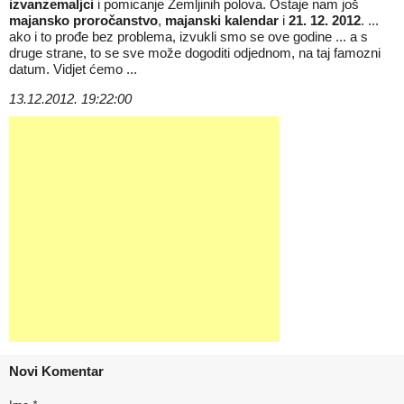
izvanzemaljci
i pomicanje Zemljinih polova. Ostaje nam još
majansko proročanstvo
,
majanski kalendar
i
21. 12. 2012
. ...
ako i to prođe bez problema, izvukli smo se ove godine ... a s
druge strane, to se sve može dogoditi odjednom, na taj famozni
datum. Vidjet ćemo ...
13.12.2012. 19:22:00
Novi Komentar