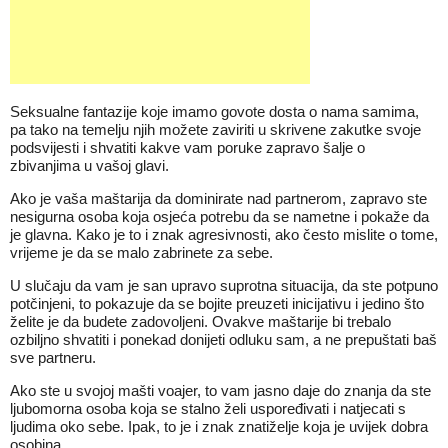
Seksualne fantazije koje imamo govote dosta o nama samima,
pa tako na temelju njih možete zaviriti u skrivene zakutke svoje
podsvijesti i shvatiti kakve vam poruke zapravo šalje o
zbivanjima u vašoj glavi.
Ako je vaša maštarija da dominirate nad partnerom, zapravo ste
nesigurna osoba koja osjeća potrebu da se nametne i pokaže da
je glavna. Kako je to i znak agresivnosti, ako često mislite o tome,
vrijeme je da se malo zabrinete za sebe.
U slučaju da vam je san upravo suprotna situacija, da ste potpuno
potčinjeni, to pokazuje da se bojite preuzeti inicijativu i jedino što
želite je da budete zadovoljeni. Ovakve maštarije bi trebalo
ozbiljno shvatiti i ponekad donijeti odluku sam, a ne prepuštati baš
sve partneru.
Ako ste u svojoj mašti voajer, to vam jasno daje do znanja da ste
ljubomorna osoba koja se stalno želi uspoređivati i natjecati s
ljudima oko sebe. Ipak, to je i znak znatiželje koja je uvijek dobra
osobina.