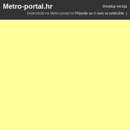
Metro-portal.hr
Desktop verzija
Dobrodošli na Metro-portal.hr!
Prijavite se
ili
nam se pridružite :)