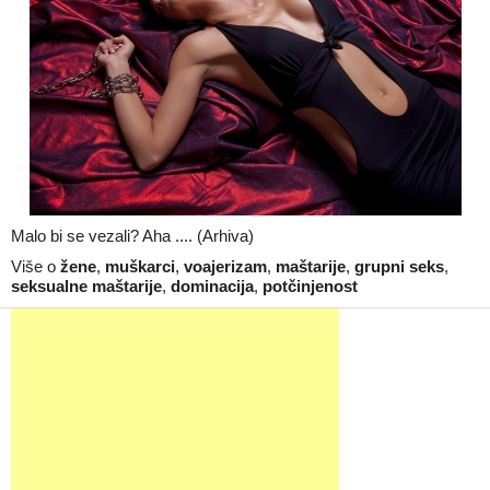
Malo bi se vezali? Aha .... (Arhiva)
Više o
žene
,
muškarci
,
voajerizam
,
maštarije
,
grupni seks
,
seksualne maštarije
,
dominacija
,
potčinjenost