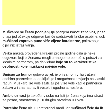
Muškarce se često podcjenjuje
pitanjem kakve žene voli, jer se
unaprijed očekuje odgovor koji će sadržavati fizičke osobine, dok
muškarci zapravo puno više cijene karakterne
, pokazao je
cijeli niz istraživanja.
Velika anketa provedena krajem prošle godine dala je neke
odgovore koji bi ženama mogli umnogome pomoći u potrazi za
idealnim partnerom, pa da vidimo
koje su to karakteristike
osobnosti koje muškarci najviše vole
.
Smisao za humor
gotovo uvijek je pri samom vrhu traženih
osobina partnerice, a to uključuje i mogućnost smijanja na vlastiti
račun. Muškarci se vole šaliti, ali još više vole kad je partnerica
zabavna i zna napraviti veselu i ugodnu atmosferu.
Ambicioznost
je također visoko na listi jer žena koja ima strast
za posao, strastvena je i u drugim stvarima u životu.
Potrebite žene
nisu u pretjeranoj modi, jer
muškarci žele da ih