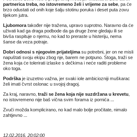
partnerica treba, no istovremeno želi i vrijeme za sebe
, pa će
brzo odustati od onih koje šalju stotinu poruka i deset puta zovu
tijekom jutra.
Ljubomora
također nije tražena, upravo suprotno. Naravno da će
uživati kad ga draga podbode da ga druge žene gledaju ili se
bivša raspituje o njemu, no kad to preraste u histeriju, nema
šanse da veza potraje.
Dobri odnosi s njegovim prijateljima
su potrebni, jer on ne misli
napuštati svoju ekipu zbog nje, barem ne potpuno. Stoga, traži se
žena koja će tolerirati izlaske s dečkima i neće raditi probleme
oko toga.
Podrška
je izuzetno važna, jer svaki iole ambiciozniji muškarac
želi imati čvrst oslonac u svojoj dragoj.
Za kraj, naravno,
traži se žena koja nije suzdržana u krevetu
,
no istovremeno nije baš vična svim forama iz pornića ...
Zvuči možda komplicirano, no kad malo bolje pročitate, nimalo
zahtjevno ...
12.02.2016. 20:02:00