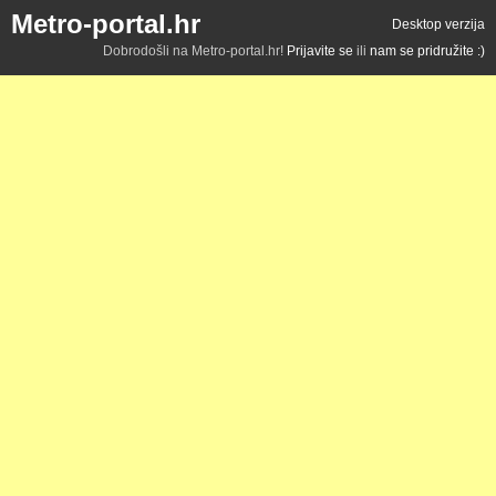
Metro-portal.hr
Desktop verzija
Dobrodošli na Metro-portal.hr!
Prijavite se
ili
nam se pridružite :)