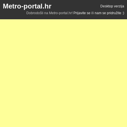
Metro-portal.hr
Desktop verzija
Dobrodošli na Metro-portal.hr!
Prijavite se
ili
nam se pridružite :)