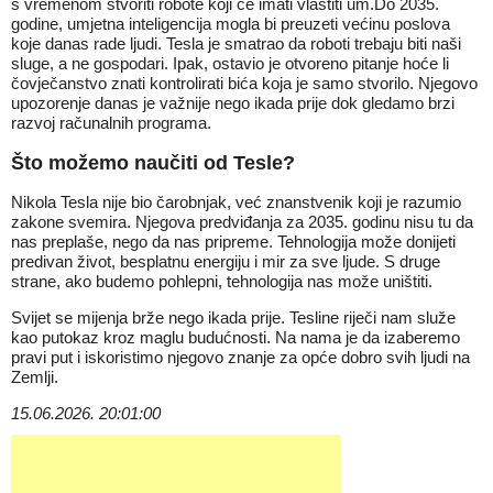
s vremenom stvoriti robote koji će imati vlastiti um.Do 2035.
godine, umjetna inteligencija mogla bi preuzeti većinu poslova
koje danas rade ljudi. Tesla je smatrao da roboti trebaju biti naši
sluge, a ne gospodari. Ipak, ostavio je otvoreno pitanje hoće li
čovječanstvo znati kontrolirati bića koja je samo stvorilo. Njegovo
upozorenje danas je važnije nego ikada prije dok gledamo brzi
razvoj računalnih programa.
Što možemo naučiti od Tesle?
Nikola Tesla nije bio čarobnjak, već znanstvenik koji je razumio
zakone svemira. Njegova predviđanja za 2035. godinu nisu tu da
nas preplaše, nego da nas pripreme. Tehnologija može donijeti
predivan život, besplatnu energiju i mir za sve ljude. S druge
strane, ako budemo pohlepni, tehnologija nas može uništiti.
Svijet se mijenja brže nego ikada prije. Tesline riječi nam služe
kao putokaz kroz maglu budućnosti. Na nama je da izaberemo
pravi put i iskoristimo njegovo znanje za opće dobro svih ljudi na
Zemlji.
15.06.2026. 20:01:00