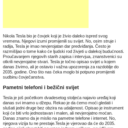
Nikola Tesla bio je čovjek koji je živio daleko ispred svog
vremena. Njegovi izumi promijenili su svijet. No, osim struje i
radija, Tesla je imao nevjerojatan dar predviđanja. Često je
razmišljao o tome kako će ljudski rod živjeti u dalekoj budućnosti.
Proučavanjem njegovih starih zapisa i intervjua, znanstvenici su
otkrili nevjerojatne stvari. Tesla je točno opisao svijet u kojem
danas živimo, ali je ostavio i važna upozorenja za razdoblje do
2035. godine. Ono što nas čeka moglo bi potpuno promijeniti
sudbinu čovječanstva.
Pametni telefoni i bežični svijet
Tesla je još početkom dvadesetog stoljeća najavio uređaj koji
danas svi imamo u džepu. Rekao je da ćemo moći gledati i
slušati jedni druge bez obzira na udaljenost. Opisao je instrument
koji će biti vrlo jednostavan i malen, ali nevjerojatno moćan.
Danas znamo da je mislio na pametne telefone i internet. No,
njegova vizija tu ne prestaje.Tesla je vjerovao da će do 2035.