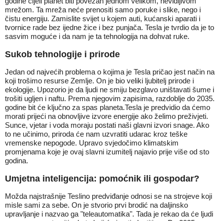
godine cijeli planet biti povezan jednom velikom, nevidljivom
mrežom. Ta mreža neće prenositi samo poruke i slike, nego i
čistu energiju. Zamislite svijet u kojem auti, kućanski aparati i
tvornice rade bez ijedne žice i bez punjača. Tesla je tvrdio da je to
sasvim moguće i da nam je ta tehnologija na dohvat ruke.
Sukob tehnologije i prirode
Jedan od najvećih problema o kojima je Tesla pričao jest način na
koji trošimo resurse Zemlje. On je bio veliki ljubitelj prirode i
ekologije. Upozorio je da ljudi ne smiju bezglavo uništavati šume i
trošiti ugljen i naftu. Prema njegovim zapisima, razdoblje do 2035.
godine bit će ključno za spas planeta.Tesla je predvidio da ćemo
morati prijeći na obnovljive izvore energije ako želimo preživjeti.
Sunce, vjetar i voda moraju postati naši glavni izvori snage. Ako
to ne učinimo, priroda će nam uzvratiti udarac kroz teške
vremenske nepogode. Upravo svjedočimo klimatskim
promjenama koje je ovaj slavni izumitelj najavio prije više od sto
godina.
Umjetna inteligencija: pomoćnik ili gospodar?
Možda najstrašnije Teslino predviđanje odnosi se na strojeve koji
misle sami za sebe. On je stvorio prvi brodić na daljinsko
upravljanje i nazvao ga "teleautomatika". Tada je rekao da će ljudi