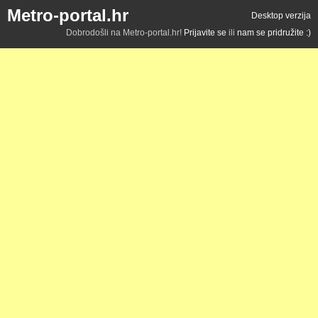
Metro-portal.hr
Desktop verzija
Dobrodošli na Metro-portal.hr!
Prijavite se
ili
nam se pridružite :)