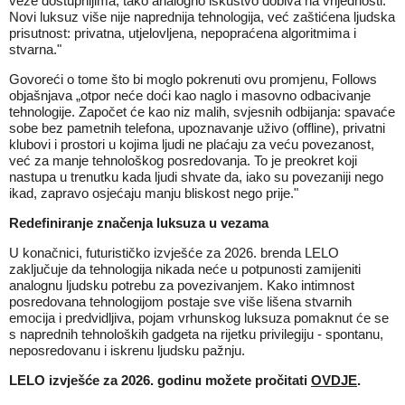
veze dostupnijima, tako analogno iskustvo dobiva na vrijednosti.
Novi luksuz više nije naprednija tehnologija, već zaštićena ljudska
prisutnost: privatna, utjelovljena, nepopraćena algoritmima i
stvarna."
Govoreći o tome što bi moglo pokrenuti ovu promjenu, Follows
objašnjava „otpor neće doći kao naglo i masovno odbacivanje
tehnologije. Započet će kao niz malih, svjesnih odbijanja: spavaće
sobe bez pametnih telefona, upoznavanje uživo (offline), privatni
klubovi i prostori u kojima ljudi ne plaćaju za veću povezanost,
već za manje tehnološkog posredovanja. To je preokret koji
nastupa u trenutku kada ljudi shvate da, iako su povezaniji nego
ikad, zapravo osjećaju manju bliskost nego prije."
Redefiniranje značenja luksuza u vezama
U konačnici, futurističko izvješće za 2026. brenda LELO
zaključuje da tehnologija nikada neće u potpunosti zamijeniti
analognu ljudsku potrebu za povezivanjem. Kako intimnost
posredovana tehnologijom postaje sve više lišena stvarnih
emocija i predvidljiva, pojam vrhunskog luksuza pomaknut će se
s naprednih tehnoloških gadgeta na rijetku privilegiju - spontanu,
neposredovanu i iskrenu ljudsku pažnju.
LELO izvješće za 2026. godinu možete pročitati
OVDJE
.