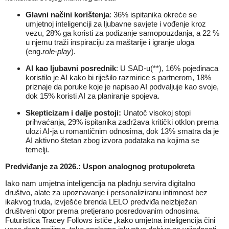
Glavni načini korištenja
: 36% ispitanika okreće se
umjetnoj inteligenciji za ljubavne savjete i vođenje kroz
vezu, 28% ga koristi za podizanje samopouzdanja, a 22 %
u njemu traži inspiraciju za maštarije i igranje uloga
(eng.
role-play
).
AI kao ljubavni posrednik
: U SAD-u(**), 16% pojedinaca
koristilo je AI kako bi riješilo razmirice s partnerom, 18%
priznaje da poruke koje je napisao AI podvaljuje kao svoje,
dok 15% koristi AI za planiranje spojeva.
Skepticizam i dalje postoji:
Unatoč visokoj stopi
prihvaćanja, 29% ispitanika zadržava kritički otklon prema
ulozi AI-ja u romantičnim odnosima, dok 13% smatra da je
AI aktivno štetan zbog izvora podataka na kojima se
temelji.
Predviđanje za 2026.: Uspon analognog protupokreta
Iako nam umjetna inteligencija na pladnju servira digitalno
društvo, alate za upoznavanje i personaliziranu intimnost bez
ikakvog truda, izvješće brenda LELO predviđa neizbježan
društveni otpor prema pretjerano posredovanim odnosima.
Futuristica Tracey Follows ističe „kako umjetna inteligencija čini