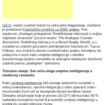
LELO
, vodeći svjetski brend za seksualno blagostanje, službeno
je predstavio
Futurističko izvješće za 2026. godinu
. Pod
naslovom „Analogni protupokret: Redefiniranje intimnosti u svijetu
miješane stvarnosti" (
izvorni naslov: The Analogue Counter-
Movement: Redefining Intimacy in a Mixed Reality World
), a u
suradnji sa svjetski poznatom primijenjenom futuristicom Tracey
Follows, ovo izvješće donosi sveobuhvatnu analizu temeljenu na
podacima o tome kako umjetna inteligencija i robotika
transformiraju ljudsku romantiku te anticipira nadolazeći društveni
zaokret prema „analognim" odnosima.
Trenutno stanje: Sve veća uloga umjetne inteligencije u
modernoj romantici
Kako
umjetna inteligencija
(AI) postaje autonomni suradnik u
našoj svakodnevici, njezina integracija u naše spavaće sobe i
emocionalni život već je dosegnula dosad neviđene razine.
Globalno istraživanje koje je proveo LELO(*) otkriva kako 60 %
ispitanika trenutačno koristi ili je koristilo umjetnu inteligenciju u
kontekstu svojeg intimnog života.