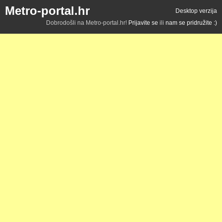
Metro-portal.hr
Desktop verzija
Dobrodošli na Metro-portal.hr!
Prijavite se
ili
nam se pridružite :)