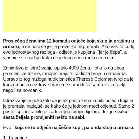
Prosječna žena ima 12 komada odjeće koja skuplja prašinu u
ormaru
, a ne nosi se jer je prevelika, ili premala. Ako vas to čudi,
evo jednostavnog razloga - odjeća je kupljena "jer je lijepa", a
vlasnice se nadaju kako će jednog dana moći ući u nju.
Zanimljivo je istraživanje ispitalo 4000 žena, i otkrilo da zbog
promjenjive težine, mnoge imaju tri različita broja u ormarima.
Upravo iz tog razloga nutricionistica Therese Coleman tvrdi da je
konzumacija nezdrave hrane ne samo loša samo za zdravlje,
nego i za novčanik.
Istraživanje je pokazalo da je 52 posto žena kupilo odjeću koja im
je premala, nadajući se kako će ju jednom moći odjenuti. Samo 2
posto ispitanica bilo je zadovoljno svojim tijelom, dok je
svaka
šesta željela promijeniti nešto na sebi
.
Evo i
koja se to odjeća najčešće kupi, pa onda stoji u ormaru
.
1. Traperice