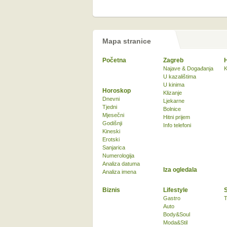
Mapa stranice
Početna
Zagreb
Najave & Događanja
K
U kazalištima
U kinima
Horoskop
Klizanje
Dnevni
Ljekarne
Tjedni
Bolnice
Mjesečni
Hitni prijem
Godišnji
Info telefoni
Kineski
Erotski
Sanjarica
Numerologija
Analiza datuma
Iza ogledala
Analiza imena
Biznis
Lifestyle
Gastro
T
Auto
Body&Soul
Moda&Stil