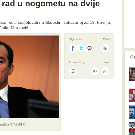
 rad u nogometu na dvije
će moći sudjelovati na Skupštini zakazanoj za 19. travnja,
Vlatko Marković
Objavi na
Print
prethodno
2
Os
Komentiraj
Font
ipaničev/CROPIX)