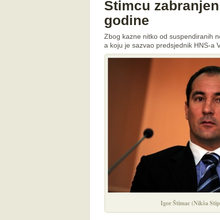
Štimcu zabranjen
godine
Zbog kazne nitko od suspendiranih ne
a koju je sazvao predsjednik HNS-a 
Igor Štimac (Nikša St