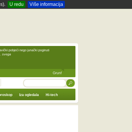
s).
U redu
Više informacija
avički pobjeći nego junački poginuti
... svega
Grunf
TRAŽI
roskop
Iza ogledala
Hi-tech