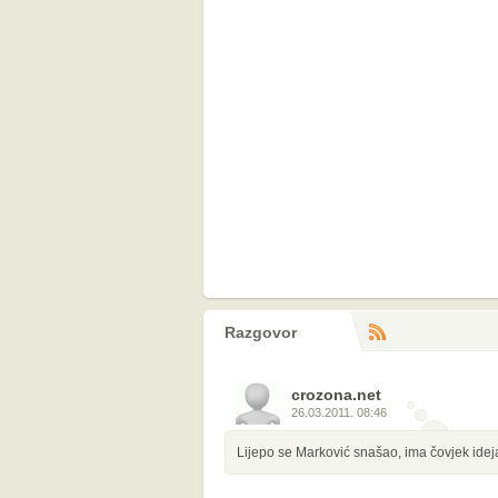
Razgovor
RS
komentara
crozona.net
26.03.2011. 08:46
Lijepo se Marković snašao, ima čovjek ideja