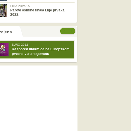
LIGA PRVAKA
Parovi osmine finala Lige prvaka
2022.
tranice
će stranice
vojeno
EURO 2012
Raspored utakmica na Europskom
prvenstvu u nogometu