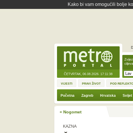
Kako bi vam omogućili bolje kor
D
Zvije
ciljev
ČETVRTAK, 06.08.2026.
17:11:38
VIJESTI
PRAVI ŽIVOT
POD REFLEKT
Početna
Zagreb
Hrvatska
Svijet
« Nogomet
KAZNA