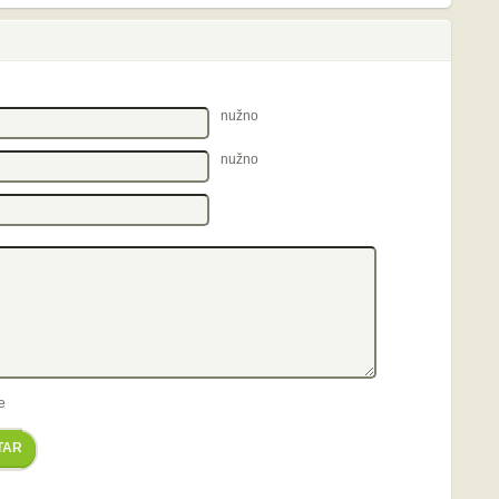
nužno
nužno
e
TAR