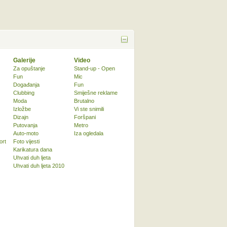
Galerije
Video
Za opuštanje
Stand-up - Open
Fun
Mic
Događanja
Fun
Clubbing
Smiješne reklame
Moda
Brutalno
Izložbe
Vi ste snimili
Dizajn
Foršpani
Putovanja
Metro
Auto-moto
Iza ogledala
ort
Foto vijesti
Karikatura dana
Uhvati duh ljeta
Uhvati duh ljeta 2010