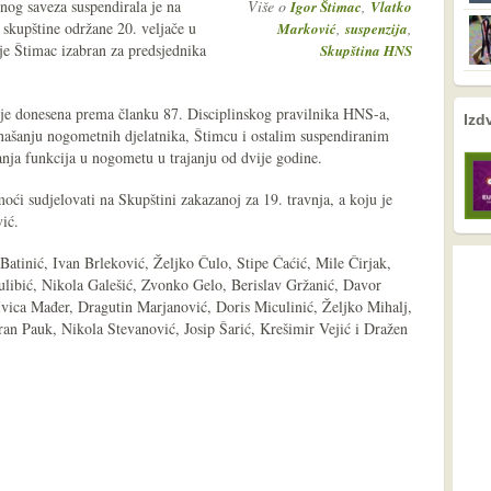
og saveza suspendirala je na
Više o
,
Igor Štimac
Vlatko
 skupštine održane 20. veljače u
,
,
Marković
suspenzija
je Štimac izabran za predsjednika
Skupština HNS
 je donesena prema članku 87. Disciplinskog pravilnika HNS-a,
nema prethodne s
nema sljede
Izd
ašanju nogometnih djelatnika, Štimcu i ostalim suspendiranim
anja funkcija u nogometu u trajanju od dvije godine.
oći sudjelovati na Skupštini zakazanoj za 19. travnja, a koju je
ić.
 Batinić, Ivan Brleković, Željko Čulo, Stipe Ćaćić, Mile Čirjak,
libić, Nikola Galešić, Zvonko Gelo, Berislav Gržanić, Davor
 Ivica Mađer, Dragutin Marjanović, Doris Miculinić, Željko Mihalj,
n Pauk, Nikola Stevanović, Josip Šarić, Krešimir Vejić i Dražen