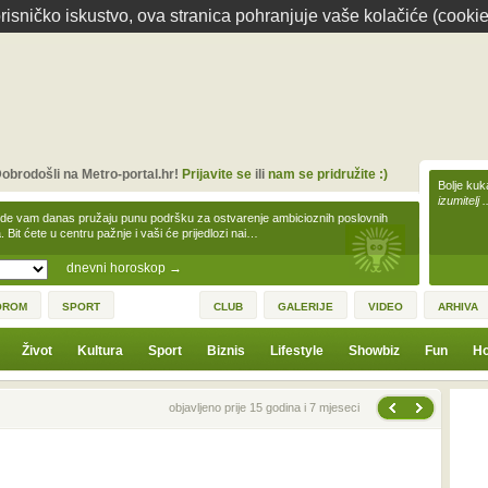
isničko iskustvo, ova stranica pohranjuje vaše kolačiće (cookie
obrodošli na Metro-portal.hr!
Prijavite se
ili
nam se pridružite :)
Bolje kuk
izumitelj 
zde vam danas pružaju punu podršku za ostvarenje ambicioznih poslovnih
a. Bit ćete u centru pažnje i vaši će prijedlozi nai…
dnevni horoskop
→
OROM
SPORT
CLUB
GALERIJE
VIDEO
ARHIVA
Život
Kultura
Sport
Biznis
Lifestyle
Showbiz
Fun
Ho
Sljedeća vijest
Prethodna vijest
objavljeno prije 15 godina i 7 mjeseci