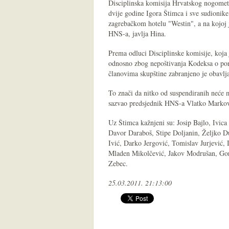
Disciplinska komisija Hrvatskog nogometn
dvije godine Igora Štimca i sve sudionike
zagrebačkom hotelu "Westin", a na kojoj 
HNS-a, javlja Hina.
Prema odluci Disciplinske komisije, koja
odnosno zbog nepoštivanja Kodeksa o pon
članovima skupštine zabranjeno je obavlj
To znači da nitko od suspendiranih neće m
sazvao predsjednik HNS-a Vlatko Markov
Uz Štimca kažnjeni su: Josip Bajlo, Ivica
Davor Daraboš, Stipe Doljanin, Željko Du
Ivić, Darko Jergović, Tomislav Jurjević,
Mladen Mikolčević, Jakov Modrušan, Gora
Zebec.
25.03.2011. 21:13:00