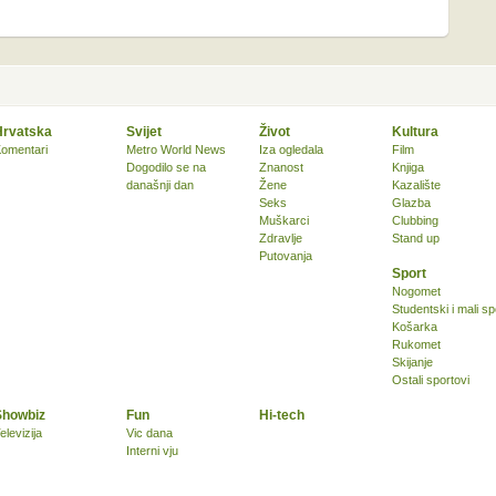
Hrvatska
Svijet
Život
Kultura
omentari
Metro World News
Iza ogledala
Film
Dogodilo se na
Znanost
Knjiga
današnji dan
Žene
Kazalište
Seks
Glazba
Muškarci
Clubbing
Zdravlje
Stand up
Putovanja
Sport
Nogomet
Studentski i mali sp
Košarka
Rukomet
Skijanje
Ostali sportovi
Showbiz
Fun
Hi-tech
elevizija
Vic dana
Interni vju