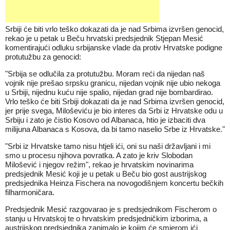
Srbiji će biti vrlo teško dokazati da je nad Srbima izvršen genocid,
rekao je u petak u Beču hrvatski predsjednik Stjepan Mesić
komentirajući odluku srbijanske vlade da protiv Hrvatske podigne
protutužbu za genocid:
"Srbija se odlučila za protutužbu. Moram reći da nijedan naš
vojnik nije prešao srpsku granicu, nijedan vojnik nije ubio nekoga
u Srbiji, nijednu kuću nije spalio, nijedan grad nije bombardirao.
Vrlo teško će biti Srbiji dokazati da je nad Srbima izvršen genocid,
jer prije svega, Miloševiću je bio interes da Srbi iz Hrvatske odu u
Srbiju i zato je čistio Kosovo od Albanaca, htio je izbaciti dva
milijuna Albanaca s Kosova, da bi tamo naselio Srbe iz Hrvatske."
"Srbi iz Hrvatske tamo nisu htjeli ići, oni su naši državljani i mi
smo u procesu njihova povratka. A zato je kriv Slobodan
Milošević i njegov režim", rekao je hrvatskim novinarima
predsjednik Mesić koji je u petak u Beču bio gost austrijskog
predsjednika Heinza Fischera na novogodišnjem koncertu bečkih
filharmoničara.
Predsjednik Mesić razgovarao je s predsjednikom Fischerom o
stanju u Hrvatskoj te o hrvatskim predsjedničkim izborima, a
austrijskog predsjednika zanimalo je kojim će smjerom ići