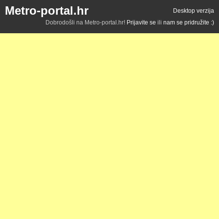
Metro-portal.hr
Desktop verzija
Dobrodošli na Metro-portal.hr!
Prijavite se
ili
nam se pridružite :)