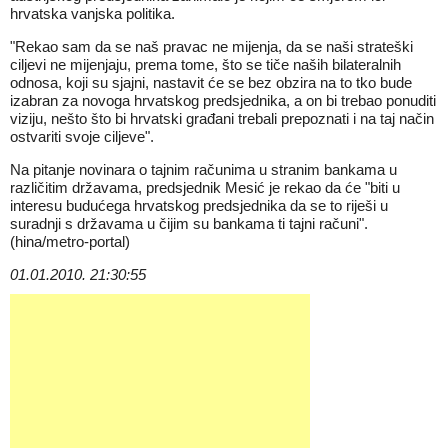
hrvatska vanjska politika.
"Rekao sam da se naš pravac ne mijenja, da se naši strateški
ciljevi ne mijenjaju, prema tome, što se tiče naših bilateralnih
odnosa, koji su sjajni, nastavit će se bez obzira na to tko bude
izabran za novoga hrvatskog predsjednika, a on bi trebao ponuditi
viziju, nešto što bi hrvatski građani trebali prepoznati i na taj način
ostvariti svoje ciljeve".
Na pitanje novinara o tajnim računima u stranim bankama u
različitim državama, predsjednik Mesić je rekao da će "biti u
interesu budućega hrvatskog predsjednika da se to riješi u
suradnji s državama u čijim su bankama ti tajni računi".
(hina/metro-portal)
01.01.2010. 21:30:55