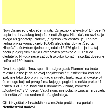
Novi Disneyev cjelovečernji crtić „Snježno kraljevstvo" („Frozen")
uspio je s hrvatskog broja 1 skinuti „Šegrta Hlapića", no razlika je
svega 69 gledatelja. Naime, „Snježno kraljevstvo" je u prvom
tjednu prikazivanja vidjelo 16.045 gledatelja, dok je „Šegrta
Hlapića" u četvrtom tjednu pogledalo 15.976 gledatelja i na taj
način je dječji film Silvija Petranovića preskočio 110 tisuća
gledatelja. Nikoga neće začuditi ukoliko konačni razultat dosegne
i cifru od 150 tisuća.
Dva jaka dječja filma, spustili su „Igre gladi: Plamen" na treće
mjesto i jasno je da se ovaj tinejdžerski futuristički film kod nas
ipak nije tako dobro primio kao u svijetu. Ipak, rezultat dvojke bit
će mnogo bolji od prvog filma kojeg je pogledalo nešto preko 41
tisuća ljudi. Drugi novi film u domaćim kinima, komedija
„Dostavljač" s Vinceom Vaughnom, nije polučila značajniji uspjeh,
tek nešto više od sedam tisuća gledatelja.
Cijeli izvještaj iz hrvatskih kina možete pročitati na portalu
Nemilosrdni gadovi
.