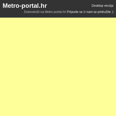
Metro-portal.hr
Desktop verzija
Dobrodošli na Metro-portal.hr!
Prijavite se
ili
nam se pridružite :)