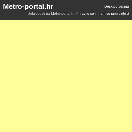
Metro-portal.hr
Desktop verzija
Dobrodošli na Metro-portal.hr!
Prijavite se
ili
nam se pridružite :)