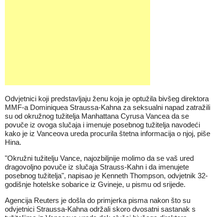
Odvjetnici koji predstavljaju ženu koja je optužila bivšeg direktora
MMF-a Dominiquea Straussa-Kahna za seksualni napad zatražili
su od okružnog tužitelja Manhattana Cyrusa Vancea da se
povuče iz ovoga slučaja i imenuje posebnog tužitelja navodeći
kako je iz Vanceova ureda procurila štetna informacija o njoj, piše
Hina.
"Okružni tužitelju Vance, najozbiljnije molimo da se vaš ured
dragovoljno povuče iz slučaja Strauss-Kahn i da imenujete
posebnog tužitelja", napisao je Kenneth Thompson, odvjetnik 32-
godišnje hotelske sobarice iz Gvineje, u pismu od srijede.
Agencija Reuters je došla do primjerka pisma nakon što su
odvjetnici Straussa-Kahna održali skoro dvosatni sastanak s