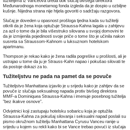
tužiteljima iz Vanceova ureda dok slučaj bivšega direktora
Međunarodnoga monetarnog fonda izgleda da je dospio u ozbiljne
kušnje. Nijedna strana nije htjela govoriti o sadržaju razgovora.
Slučaj je doveden u opasnost prošloga tjedna kada su tužitelji
otkrili da je žena koja optužuje Straussa-Kahna lagala u zahtjevu
za azil o tome da je bila višestruko silovana u svojoj domovini te
da je izmijenila pojedinosti svoje priče o tome što je učinila nakon
susreta sa Straussom-Kahnom u luksuznom hotelskom
apartmanu.
Thompson je rekao kako je žena radila pogreške u prošlosti, ali je
ustrajao u tome da ju je Strauss-Kahn napao i pokušao silovati te
da postoje dokazi za to.
Tužiteljstvu ne pada na pamet da se povuče
Tužiteljstvo Manhattana izjavilo je u srijedu kako je zahtjev da se
povuče iz slučaja seksualnog napada protiv bivšeg direktora
MMF-a Dominiquea Straussa-Kahna i imenuje posebnog tužitelja
"bez ikakve osnove".
Odvjetnici koji zastupaju hotelsku sobaricu koja je optužila
Straussa-Kahna za pokušaj silovanja i seksualni napad poslali su
pismo okružnom tužitelju Manhattana Cyrusu Vanceu ranije u
srijedu u kojem su rekli kako bi se Vance trebao povući iz slučaja