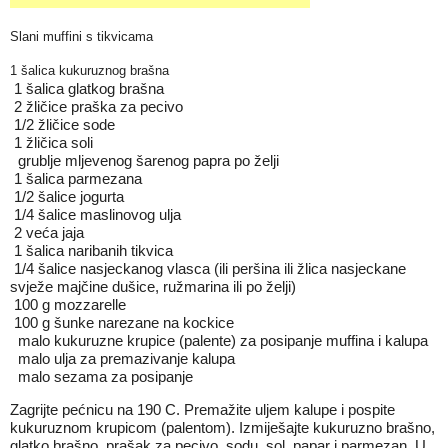
Slani muffini s tikvicama
1 šalica kukuruznog brašna
1 šalica glatkog brašna
2 žličice praška za pecivo
1/2 žličice sode
1 žličica soli
grublje mljevenog šarenog papra po želji
1 šalica parmezana
1/2 šalice jogurta
1/4 šalice maslinovog ulja
2 veća jaja
1 šalica naribanih tikvica
1/4 šalice nasjeckanog vlasca (ili peršina ili žlica nasjeckane
svježe majčine dušice, ružmarina ili po želji)
100 g mozzarelle
100 g šunke narezane na kockice
malo kukuruzne krupice (palente) za posipanje muffina i kalupa
malo ulja za premazivanje kalupa
malo sezama za posipanje
Zagrijte pećnicu na 190 C. Premažite uljem kalupe i pospite
kukuruznom krupicom (palentom). Izmiješajte kukuruzno brašno,
glatko brašno, prašak za pecivo, sodu, sol, papar i parmezan. U