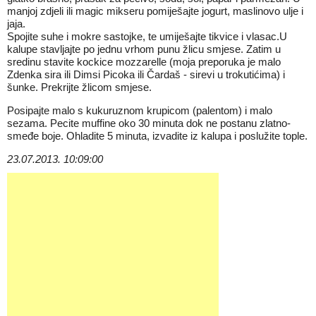
manjoj zdjeli ili magic mikseru pomiješajte jogurt, maslinovo ulje i
jaja.
Spojite suhe i mokre sastojke, te umiješajte tikvice i vlasac.U
kalupe stavljajte po jednu vrhom punu žlicu smjese. Zatim u
sredinu stavite kockice mozzarelle (moja preporuka je malo
Zdenka sira ili Dimsi Picoka ili Čardaš - sirevi u trokutićima) i
šunke. Prekrijte žlicom smjese.
Posipajte malo s kukuruznom krupicom (palentom) i malo
sezama. Pecite muffine oko 30 minuta dok ne postanu zlatno-
smeđe boje. Ohladite 5 minuta, izvadite iz kalupa i poslužite tople.
23.07.2013. 10:09:00