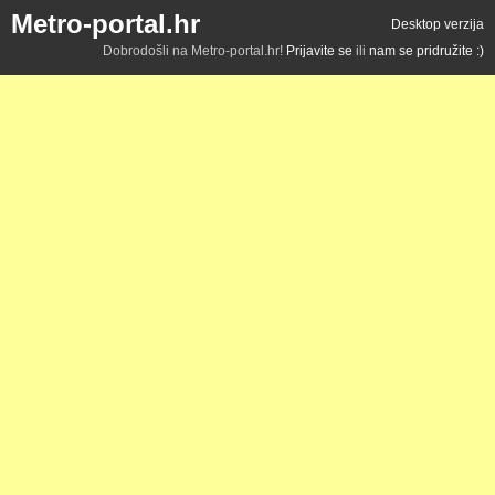
Metro-portal.hr
Desktop verzija
Dobrodošli na Metro-portal.hr!
Prijavite se
ili
nam se pridružite :)