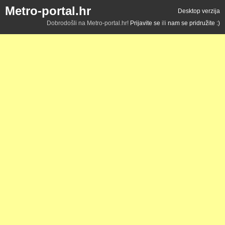
Metro-portal.hr
Desktop verzija
Dobrodošli na Metro-portal.hr!
Prijavite se
ili
nam se pridružite :)