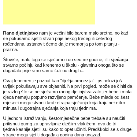
Rano djetinjstvo
nam je većini bilo barem malo sretno, no kad
se pokušamo sjetiti stvari prije nekog trećeg ili četvrtog
rođendana, ustanovit ćemo da je memorija po tom pitanju -
prazna.
Štoviše, malo toga se sjećamo i do sedme godine, iliti
sjećanja
stvarno počinju kad krenemo u školu - glavninu onoga što se
događalo prije smo samo čuli od drugih...
Ovaj fenomen je poznat kao "dječja amnezija" i psiholozi još
uvijek pokušavaju sve objasniti. Na prvi pogled, može se činiti da
je razlog što se ne sjećamo ranog djetinjstva zato jer bebe i mala
djeca nemaju potpuno razvijeno pamćenje. Bebe mlađe od šest
mjeseci mogu stvoriti kratkotrajna sjećanja koja traju nekoliko
minuta i dugotrajna sjećanja koja traju tjednima.
U jednom istraživanju, šestomjesečne bebe trebale su naučiti
pritisnuti gumg za
upravljanje
dječjim vlakićem, dva do tri
tjedna kasnije sjetili su kako to opet učiniti. Predškolci se s druge
strane mogu sjetiti događaja godinu dana unazad.