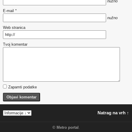
nužno
E-mail
*
nužno
Web stranica
Tvoj komentar
Zapamti podatke
Objavi komentar
Natrag na vrh ↑
©
Metro portal
.