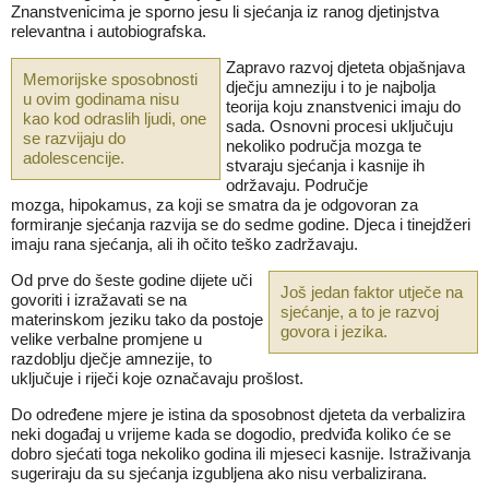
Znanstvenicima je sporno jesu li sjećanja iz ranog djetinjstva
relevantna i autobiografska.
Zapravo razvoj djeteta objašnjava
Memorijske sposobnosti
dječju amneziju i to je najbolja
u ovim godinama nisu
teorija koju znanstvenici imaju do
kao kod odraslih ljudi, one
sada. Osnovni procesi uključuju
se razvijaju do
nekoliko područja mozga te
adolescencije.
stvaraju sjećanja i kasnije ih
održavaju. Područje
mozga, hipokamus, za koji se smatra da je odgovoran za
formiranje sjećanja razvija se do sedme godine. Djeca i tinejdžeri
imaju rana sjećanja, ali ih očito teško zadržavaju.
Od prve do šeste godine dijete uči
Još jedan faktor utječe na
govoriti i izražavati se na
sjećanje, a to je razvoj
materinskom jeziku tako da postoje
govora i jezika.
velike verbalne promjene u
razdoblju dječje amnezije, to
uključuje i riječi koje označavaju prošlost.
Do određene mjere je istina da sposobnost djeteta da verbalizira
neki događaj u vrijeme kada se dogodio, predviđa koliko će se
dobro sjećati toga nekoliko godina ili mjeseci kasnije. Istraživanja
sugeriraju da su sjećanja izgubljena ako nisu verbalizirana.