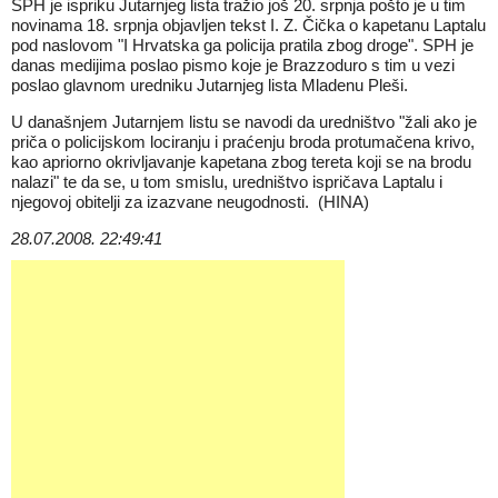
SPH je ispriku Jutarnjeg lista tražio još 20. srpnja pošto je u tim
novinama 18. srpnja objavljen tekst I. Z. Čička o kapetanu Laptalu
pod naslovom "I Hrvatska ga policija pratila zbog droge". SPH je
danas medijima poslao pismo koje je Brazzoduro s tim u vezi
poslao glavnom uredniku Jutarnjeg lista Mladenu Pleši.
U današnjem Jutarnjem listu se navodi da uredništvo "žali ako je
priča o policijskom lociranju i praćenju broda protumačena krivo,
kao apriorno okrivljavanje kapetana zbog tereta koji se na brodu
nalazi" te da se, u tom smislu, uredništvo ispričava Laptalu i
njegovoj obitelji za izazvane neugodnosti. (HINA)
28.07.2008. 22:49:41