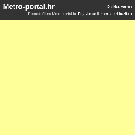
Metro-portal.hr
Desktop verzija
Dobrodošli na Metro-portal.hr!
Prijavite se
ili
nam se pridružite :)