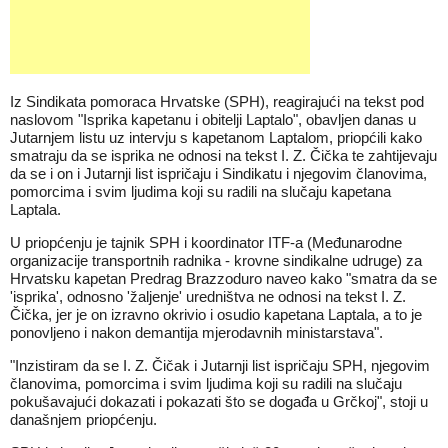
Iz Sindikata pomoraca Hrvatske (SPH), reagirajući na tekst pod
naslovom "Isprika kapetanu i obitelji Laptalo", obavljen danas u
Jutarnjem listu uz intervju s kapetanom Laptalom, priopćili kako
smatraju da se isprika ne odnosi na tekst I. Z. Čička te zahtijevaju
da se i on i Jutarnji list ispričaju i Sindikatu i njegovim članovima,
pomorcima i svim ljudima koji su radili na slučaju kapetana
Laptala.
U priopćenju je tajnik SPH i koordinator ITF-a (Međunarodne
organizacije transportnih radnika - krovne sindikalne udruge) za
Hrvatsku kapetan Predrag Brazzoduro naveo kako "smatra da se
'isprika', odnosno 'žaljenje' uredništva ne odnosi na tekst I. Z.
Čička, jer je on izravno okrivio i osudio kapetana Laptala, a to je
ponovljeno i nakon demantija mjerodavnih ministarstava".
"Inzistiram da se I. Z. Čičak i Jutarnji list ispričaju SPH, njegovim
članovima, pomorcima i svim ljudima koji su radili na slučaju
pokušavajući dokazati i pokazati što se događa u Grčkoj", stoji u
današnjem priopćenju.