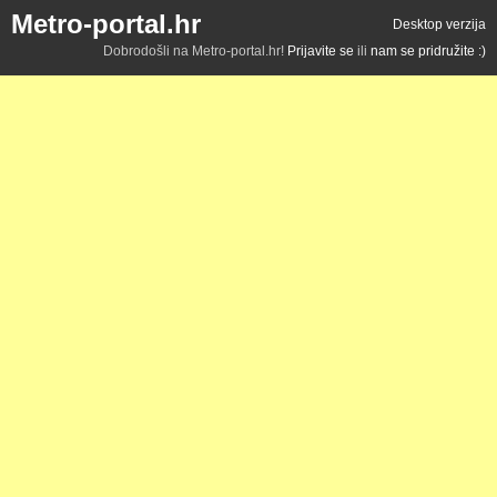
Metro-portal.hr
Desktop verzija
Dobrodošli na Metro-portal.hr!
Prijavite se
ili
nam se pridružite :)