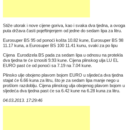
Stiže utorak i nove cijene goriva, kao i svaka dva tjedna, a ovoga
puta država časti pojeftinjenjem od jedne do sedam lipa za litru.
Eurosuper BS 95 od ponoći košta 10.82 kune, Eurosuper BS 98
11.17 kuna, a Eurosuper BS 100 11.41 kunu, svaki za po lipu
Cijena Eurodizela BS pada za sedam lipa u odnosu na protekla
dva tjedna te će iznositi 9.93 kune. Cijena plinskog ulja LU EL
EURO past će od ponoći sa 7.19 na 7.04 kune.
Plinsko ulje obojeno plavom bojom EURO u sljedeća dva tjedna
stajat će 6.66 kuna za litru, što je za sedam lipa manje nego u
prošlom razdoblju. Cijena plinskog ulja obojenog plavom bojom u
sljedeća dva tjedna past će sa 6.42 kune na 6.28 kuna za litru.
04.03.2013. 17:29:46