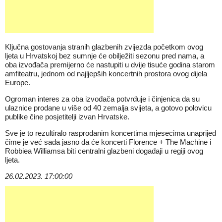
Ključna gostovanja stranih glazbenih zvijezda početkom ovog
ljeta u Hrvatskoj bez sumnje će obilježiti sezonu pred nama, a
oba izvođača premijerno će nastupiti u dvije tisuće godina starom
amfiteatru, jednom od najljepših koncertnih prostora ovog dijela
Europe.
Ogroman interes za oba izvođača potvrđuje i činjenica da su
ulaznice prodane u više od 40 zemalja svijeta, a gotovo polovicu
publike čine posjetitelji izvan Hrvatske.
Sve je to rezultiralo rasprodanim koncertima mjesecima unaprijed
čime je već sada jasno da će koncerti Florence + The Machine i
Robbiea Williamsa biti centralni glazbeni događaji u regiji ovog
ljeta.
26.02.2023. 17:00:00