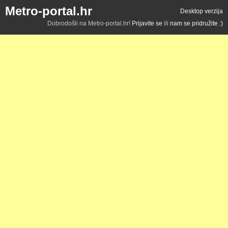
Metro-portal.hr
Desktop verzija
Dobrodošli na Metro-portal.hr!
Prijavite se
ili
nam se pridružite :)