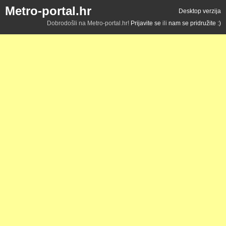
Metro-portal.hr
Desktop verzija
Dobrodošli na Metro-portal.hr!
Prijavite se
ili
nam se pridružite :)