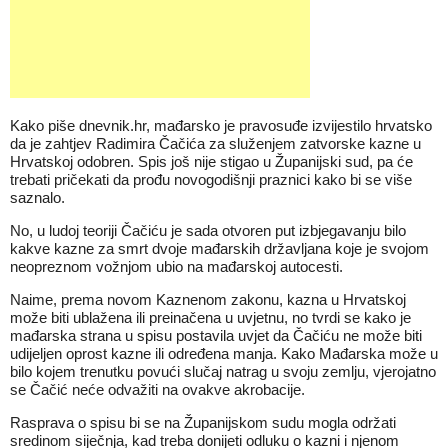
Kako piše dnevnik.hr, mađarsko je pravosuđe izvijestilo hrvatsko
da je zahtjev Radimira Čačića za služenjem zatvorske kazne u
Hrvatskoj odobren. Spis još nije stigao u Županijski sud, pa će
trebati pričekati da prođu novogodišnji praznici kako bi se više
saznalo.
No, u ludoj teoriji Čačiću je sada otvoren put izbjegavanju bilo
kakve kazne za smrt dvoje mađarskih državljana koje je svojom
neopreznom vožnjom ubio na mađarskoj autocesti.
Naime, prema novom Kaznenom zakonu, kazna u Hrvatskoj
može biti ublažena ili preinačena u uvjetnu, no tvrdi se kako je
mađarska strana u spisu postavila uvjet da Čačiću ne može biti
udijeljen oprost kazne ili određena manja. Kako Mađarska može u
bilo kojem trenutku povući slučaj natrag u svoju zemlju, vjerojatno
se Čačić neće odvažiti na ovakve akrobacije.
Rasprava o spisu bi se na Županijskom sudu mogla održati
sredinom siječnja, kad treba donijeti odluku o kazni i njenom