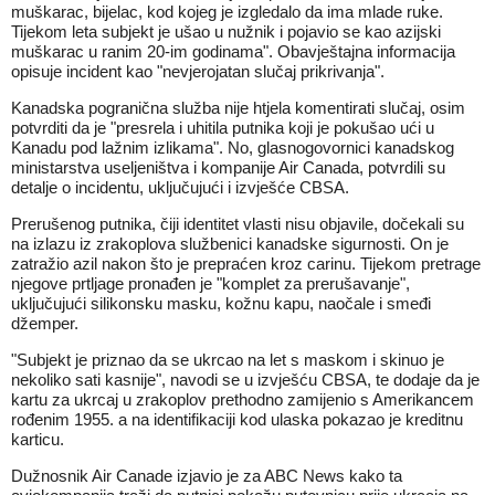
muškarac, bijelac, kod kojeg je izgledalo da ima mlade ruke.
Tijekom leta subjekt je ušao u nužnik i pojavio se kao azijski
muškarac u ranim 20-im godinama". Obavještajna informacija
opisuje incident kao "nevjerojatan slučaj prikrivanja".
Kanadska pogranična služba nije htjela komentirati slučaj, osim
potvrditi da je "presrela i uhitila putnika koji je pokušao ući u
Kanadu pod lažnim izlikama". No, glasnogovornici kanadskog
ministarstva useljeništva i kompanije Air Canada, potvrdili su
detalje o incidentu, uključujući i izvješće CBSA.
Prerušenog putnika, čiji identitet vlasti nisu objavile, dočekali su
na izlazu iz zrakoplova službenici kanadske sigurnosti. On je
zatražio azil nakon što je prepraćen kroz carinu. Tijekom pretrage
njegove prtljage pronađen je "komplet za prerušavanje",
uključujući silikonsku masku, kožnu kapu, naočale i smeđi
džemper.
"Subjekt je priznao da se ukrcao na let s maskom i skinuo je
nekoliko sati kasnije", navodi se u izvješću CBSA, te dodaje da je
kartu za ukrcaj u zrakoplov prethodno zamijenio s Amerikancem
rođenim 1955. a na identifikaciji kod ulaska pokazao je kreditnu
karticu.
Dužnosnik Air Canade izjavio je za ABC News kako ta