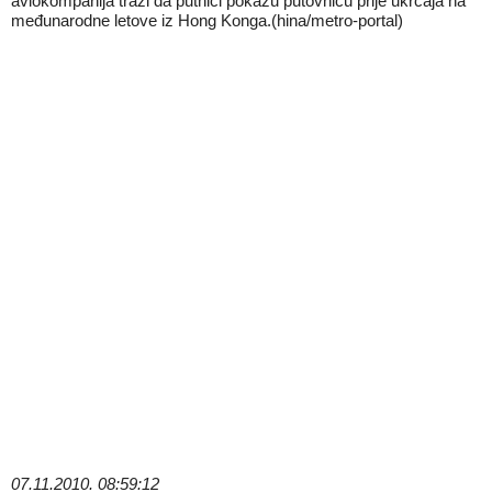
aviokompanija traži da putnici pokažu putovnicu prije ukrcaja na
međunarodne letove iz Hong Konga.(hina/metro-portal)
07.11.2010. 08:59:12