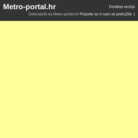
Metro-portal.hr
Desktop verzija
Dobrodošli na Metro-portal.hr!
Prijavite se
ili
nam se pridružite :)