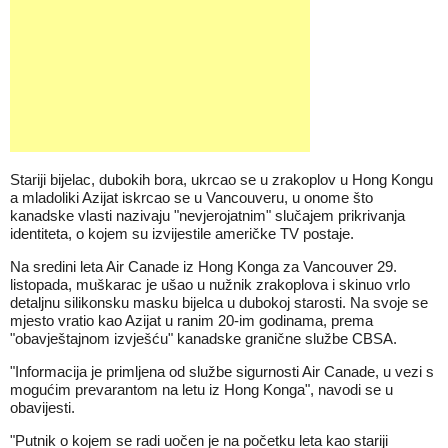
Stariji bijelac, dubokih bora, ukrcao se u zrakoplov u Hong Kongu
a mladoliki Azijat iskrcao se u Vancouveru, u onome što
kanadske vlasti nazivaju "nevjerojatnim" slučajem prikrivanja
identiteta, o kojem su izvijestile američke TV postaje.
Na sredini leta Air Canade iz Hong Konga za Vancouver 29.
listopada, muškarac je ušao u nužnik zrakoplova i skinuo vrlo
detaljnu silikonsku masku bijelca u dubokoj starosti. Na svoje se
mjesto vratio kao Azijat u ranim 20-im godinama, prema
"obavještajnom izvješću" kanadske granične službe CBSA.
"Informacija je primljena od službe sigurnosti Air Canade, u vezi s
mogućim prevarantom na letu iz Hong Konga", navodi se u
obavijesti.
"Putnik o kojem se radi uočen je na početku leta kao stariji