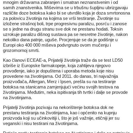
mnogim državama zabranjen i smatran neznanstvenim i od
samih znanstvenika. Miševima se u trbušnu šupljinu ubrizgavaju
različite doze botoksa kako bi se utvrdilo koja je doza smrtonosna
za polovicu životinja na kojima se vrši testiranje. Životinje su
izložene strašnoj boli, trpe progresivnu paralizu, posrću i zanose
se s jedne na drugu stranu sve dok ne prestanu hodati. Toksin
uzrokuje paralizu dišnog sustava pa se nesretne životinje, nakon
nekoliko dana patnje, uguše. Procjenjuje se da je godišnje u
Europi oko 400 000 miševa podvrgnuto ovom mučenju i
grozomornoj smrti.
Kao članovi ECEAE-a, Prijatelji životinja traže da se test LD50
izbriše iz Europske farmakopeje, koja zahtijeva njegovo
provođenje, iako je dopuštena i uporaba metoda koje nisu
provedene na životinjama. Od 2011. do danas, tri najvažnija
proizvođača, Allergan, Merz i Ipsen, prešla su na testiranje
botoksa na stanicama zamjenjujući većinu svojih testova na
životinjama. Međutim, neka ispitivanja tih tvrtki i dalje se provode
na životinjama.
Prijatelji životinja pozivaju na nekorištenje botoksa dok ne
prestanu testiranja na životinjama, kao i općenito na kupnju
proizvoda koji su učinkovitiji i, što je još važnije, etičniji jer su
veganski i nisu testirani na životinjama.