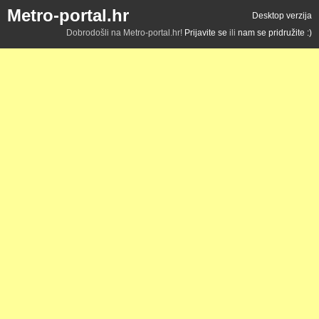
Metro-portal.hr
Desktop verzija
Dobrodošli na Metro-portal.hr!
Prijavite se
ili
nam se pridružite :)