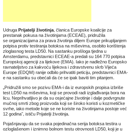
Udruga
Prijatelji životinja
, članica Europske koalicije za
prestanak pokusa na životinjama (ECEAE), pridružila
se
organizacijama za prava životinja diljem Europe prikupljanjem
potpisa protiv testiranja botoksa na miševima, osobito korištenja
zloglasnog testa LD50. Na sastanku prošloga tjedna u
Amsterdamu, predstavnici ECEAE-a predali su 164 770 potpisa
Europskoj agenciji za lijekove (EMA). Iako je nadležno Europsko
ravnateljstvo za kakvoću lijekova i zdravstvenu skrb Vijeća
Europe (EDQM) ranije odbilo prihvatiti peticiju, predstavnici EMA-
e na sastanku su obećali da će se ipak baviti tim pitanjem.
„Pridružili smo se pozivu EMA-i da iz europskih propisa izbriše
test LD50 na miševima, koji se provodi radi izglađivanja bora na
licu. Neprihvatljivo je da su osjećajne životinje i dalje podvrgnute
mučnoj smrti zbog proizvoda koji se široko koristi u kozmetičke
svrhe, iako metode koje se ne koriste na životinjama postoje već
12 godina", ističu Prijatelji životinja.
Pojašnjavaju da se svaka pojedinačna serija botoksa testira u
ozloglašenom i iznimno bolnom testu otrovnosti LD50, koji je u