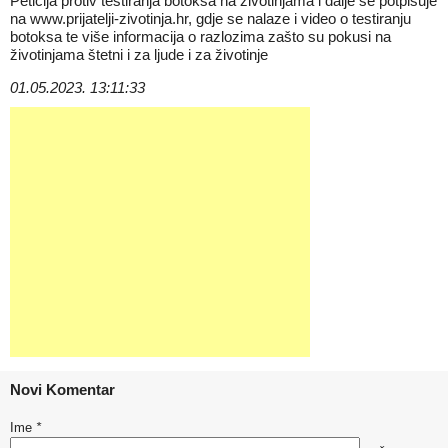
Peticija protiv testiranja botoksa
na životinjama i dalje se potpisuje
na
www.prijatelji-zivotinja.hr
, gdje se nalaze i
video
o testiranju
botoksa te
više informacija
o razlozima zašto su pokusi na
životinjama štetni i za ljude i za životinje
01.05.2023. 13:11:33
Novi Komentar
Ime
*