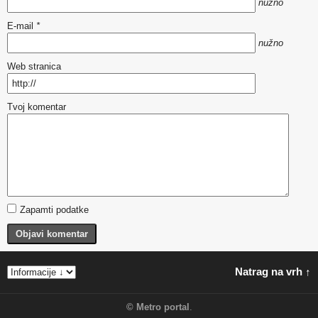
nužno
E-mail
*
nužno
Web stranica
Tvoj komentar
Zapamti podatke
Objavi komentar
Natrag na vrh ↑
©
Metro portal
.