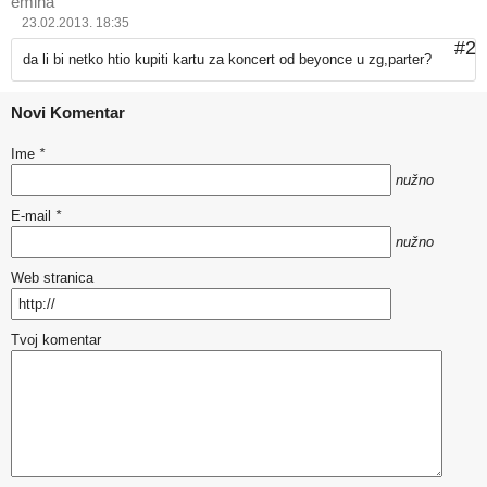
emina
23.02.2013. 18:35
#2
da li bi netko htio kupiti kartu za koncert od beyonce u zg,parter?
Novi Komentar
Ime
*
nužno
E-mail
*
nužno
Web stranica
Tvoj komentar