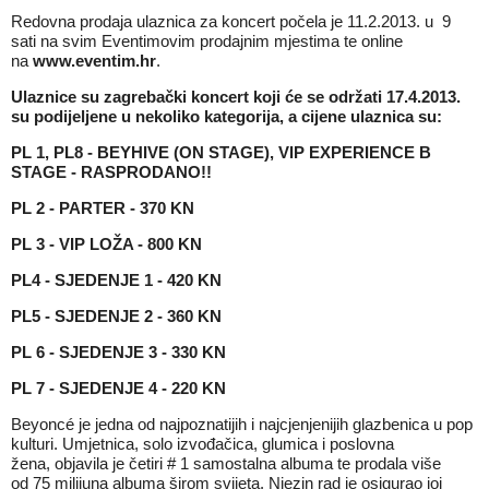
Redovna prodaja ulaznica za koncert počela je 11.2.2013. u 9
sati na svim Eventimovim prodajnim mjestima te online
na
www.eventim.hr
.
Ulaznice su zagrebački koncert koji će se održati 17.4.2013.
su podijeljene u nekoliko kategorija, a cijene ulaznica su:
PL 1, PL8 - BEYHIVE (ON STAGE), VIP EXPERIENCE B
STAGE - RASPRODANO!!
PL 2 - PARTER - 370 KN
PL 3 - VIP LOŽA - 800 KN
PL4 - SJEDENJE 1 - 420 KN
PL5 - SJEDENJE 2 - 360 KN
PL 6 - SJEDENJE 3 - 330 KN
PL 7 - SJEDENJE 4 - 220 KN
Beyoncé je jedna od najpoznatijih i najcjenjenijih glazbenica u pop
kulturi. Umjetnica, solo izvođačica, glumica i poslovna
žena, objavila je četiri # 1 samostalna albuma te prodala više
od 75 milijuna albuma širom svijeta. Njezin rad je osigurao joj