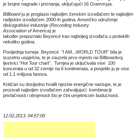
je brojne nagrade i priznanja, uključujući 16
Grammyja
.
Billboard
ju je proglasio najboljim ženskim izvođačem te najboljim
radijskim izvođačem 2000-ih godina. Američko udruženje
diskografske industrije (
Recording Industry
Association of
America) je
također prepoznalo Beyoncé kao najboljeg izvođača u proteklih
nekoliko godina.
Posljednja turneja Beyoncé "I AM...WORLD TOUR" bila je
izuzetno uspješna, te je zauzela prvo mjesto na Billboardvoj
ljestvici "Hot Tour chart". Turnjea je uključivala vise 100
koncerata u od 32 zemlje na 6 kontinenata, a posjetilo ju je vise
od 1.1 milijuna fanova.
Kritičari su dosljedno hvalili njezine energične nastupe, te je
prozivali najboljim izvođačem zahvaljujući kombinaciji
privlačnosti i otmjenosti što je čini umjetnicom budućnosti.
12.02.2013. 04:57:00