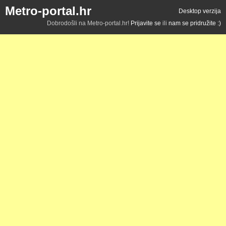
Metro-portal.hr
Desktop verzija
Dobrodošli na Metro-portal.hr!
Prijavite se
ili
nam se pridružite :)