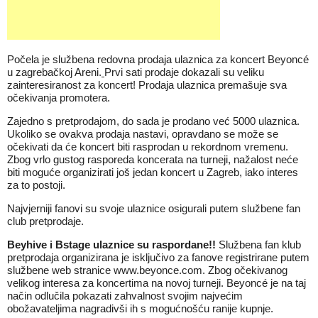
Počela je službena redovna prodaja ulaznica za koncert Beyoncé
u zagrebačkoj Areni.
Prvi sati prodaje dokazali su veliku
zainteresiranost za koncert! Prodaja ulaznica premašuje sva
očekivanja promotera.
Zajedno s pretprodajom, do sada je prodano već 5000 ulaznica.
Ukoliko se ovakva prodaja nastavi, opravdano se može se
očekivati da će koncert biti rasprodan u rekordnom vremenu.
Zbog vrlo gustog rasporeda koncerata na turneji, nažalost neće
biti moguće organizirati još jedan koncert u Zagreb, iako interes
za to postoji.
Najvjerniji fanovi su svoje ulaznice osigurali putem službene fan
club pretprodaje.
Beyhive i Bstage ulaznice su raspordane!!
Službena fan klub
pretprodaja organizirana je isključivo za fanove registrirane putem
službene web stranice
www.beyonce.com
. Zbog očekivanog
velikog interesa za koncertima na novoj turneji. Beyoncé je na taj
način odlučila pokazati zahvalnost svojim najvećim
obožavateljima nagradivši ih s mogućnošću ranije kupnje.